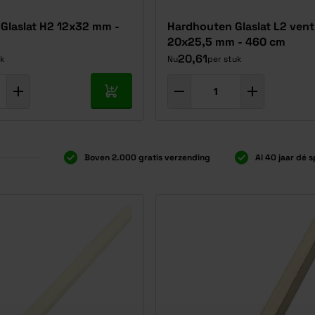
Glaslat H2 12x32 mm -
Hardhouten Glaslat L2 venti
20x25,5 mm - 460 cm
20,61
k
Nu
per stuk
In mijn winkelwagen
Boven 2.000 gratis verzending
Al 40 jaar dé s