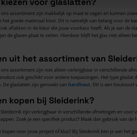
kiezen voor glaslatten?
t ons assortiment zijn makkelijk op maat te zagen en kunnen zowe
e het goede materiaal kiest. Dit is namelijk van belang voor de k
rak aflakken in de kleur die jouw voorkeur heeft. Als je aan de sla
en de glazen plaat te zetten. Hierdoor blijft het glas niet alleen b
en uit het assortiment van Sleider
t ons assortiment zijn niet alleen verkrijgbaar in verschillende a
product ook geschikt voor andere toepassingen. Het type glaslat da
. De glaslatten zijn gemaakt van
hardhout
. Dit is een houtsoort
en kopen bij Sleiderink?
j Sleiderink zijn verkrijgbaar in verschillende afmetingen en voor v
appen. Zoek je een specifiek product? Maak dan gebruik van de h
at kopen voor jouw project of klus? Bij Sleiderink ben je aan het g