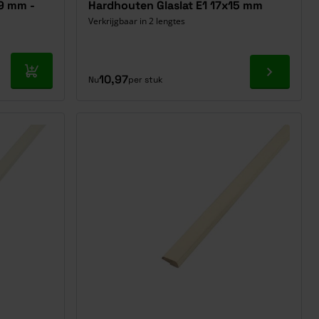
19 mm -
Hardhouten Glaslat E1 17x15 mm
Verkrijgbaar in 2 lengtes
In mijn winkelwagen
Ga naar p
10,97
Nu
per stuk