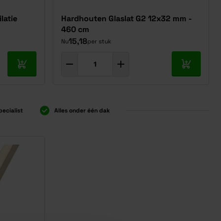
latie
Hardhouten Glaslat G2 12x32 mm -
460 cm
15,18
Nu
per stuk
In mijn winkelwagen
In mijn w
pecialist
Alles onder één dak