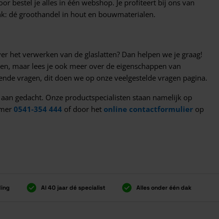
bestel je alles in één webshop. Je profiteert bij ons van
rink: dé groothandel in hout en bouwmaterialen.
ver het verwerken van de glaslatten? Dan helpen we je graag!
ten, maar lees je ook meer over de eigenschappen van
ende vragen, dit doen we op onze veelgestelde vragen pagina.
e aan gedacht. Onze productspecialisten staan namelijk op
mmer
0541-354 444
of door het
online contactformulier
op
ding
Al 40 jaar dé specialist
Alles onder één dak
ding
Al 40 jaar dé specialist
Alles onder één dak