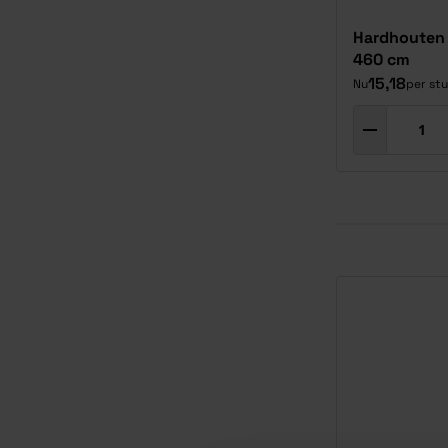
Hardhouten 
460 cm
15,18
Nu
per stu