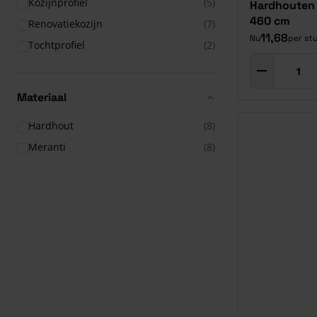
Kozijnprofiel
(5)
Hardhouten 
460 cm
Renovatiekozijn
(7)
11,68
Nu
per st
Tochtprofiel
(2)
Materiaal
Hardhout
(8)
Meranti
(8)