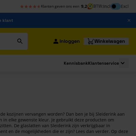
★★★★★
★★★★★
Inclusief bt
9,2
BTW:
Incl
Excl
Klanten geven ons een
m klant
Inloggen
Winkelwagen
Kennisbank
Klantenservice
strating
submenu for Bouwshop
Toggle 
 de kozijnen vervangen worden? Dan ben je bij Sleiderink aan
en in elke gewenste kleur. Je gebruikt deze producten om
zitten. De glaslatten van Sleiderink zijn verkrijgbaar in
ent en de mogelijkheden die er zijn? Lees dan verder. Op deze