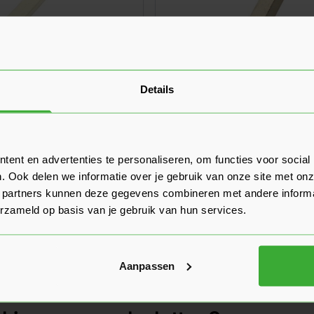
Details
Glaslat C1 17x19 mm -
Hardhouten Glaslat C3 17x
460 cm
10,30
uk
Nu
per stuk
ent en advertenties te personaliseren, om functies voor social
. Ook delen we informatie over je gebruik van onze site met onz
In mijn winkelwagen
 partners kunnen deze gegevens combineren met andere informat
erzameld op basis van je gebruik van hun services.
Aanpassen