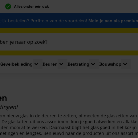
Alles onder één dak
lijk bestellen? Profiteer van de voordelen!
Meld je aan als premiu
Gevelbekleding
Deuren
Bestrating
Bouwshop
for Plaatmaterialen
le submenu for Isolatie
Toggle submenu for Gevelbekleding
Toggle submenu for Deuren
Toggle submenu for Be
Toggle 
en
tingen!
om nieuw glas in de deuren te zetten, of moeten de glaszetten van
 De glaslatten uit ons assortiment kun je goed afwerken en aflakk
iten mooi af te werken. Daarnaast blijft het glas goed in het kozijn 
metingen en lengtes. Benieuwd naar de producten uit ons assortim