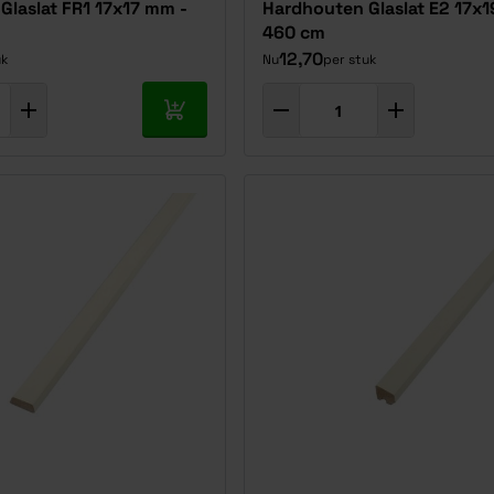
Glaslat FR1 17x17 mm -
Hardhouten Glaslat E2 17x
460 cm
12,70
uk
Nu
per stuk
In mijn winkelwagen