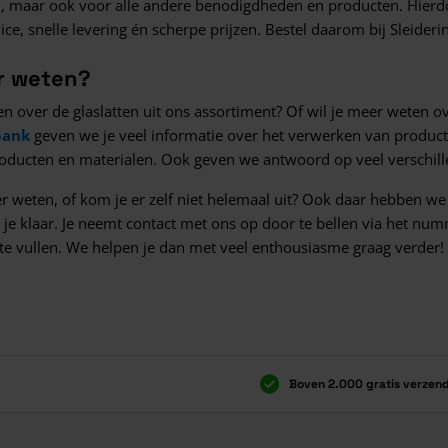
 maar ook voor alle andere benodigdheden en producten. Hierdoor 
ice, snelle levering én scherpe prijzen. Bestel daarom bij Sleide
er weten?
n over de glaslatten uit ons assortiment? Of wil je meer weten o
bank
geven we je veel informatie over het verwerken van produc
roducten en materialen. Ook geven we antwoord op veel verschill
er weten, of kom je er zelf niet helemaal uit? Ook daar hebben w
je klaar. Je neemt contact met ons op door te bellen via het nu
 te vullen. We helpen je dan met veel enthousiasme graag verder!
Boven 2.000 gratis verzen
Boven 2.000 gratis verzen