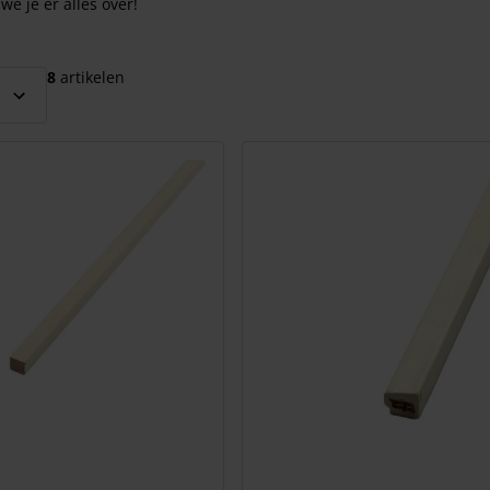
we je er alles over!
el over te slaan
8
artikelen