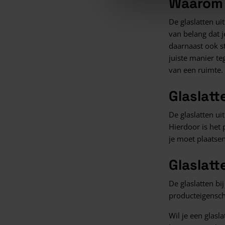
Waarom 
De glaslatten ui
van belang dat j
daarnaast ook st
juiste manier teg
van een ruimte.
Glaslatt
De glaslatten ui
Hierdoor is het 
je moet plaatsen
Glaslatt
De glaslatten bi
producteigensch
Wil je een glasl