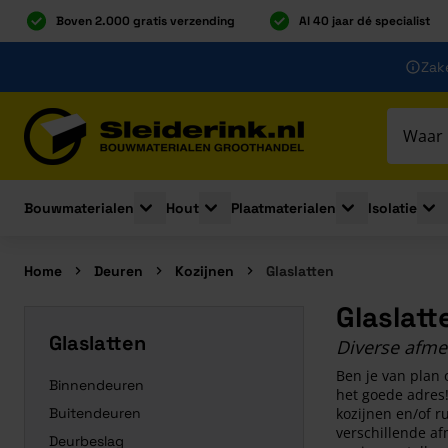
Boven 2.000 gratis verzending
Al 40 jaar dé specialist
Ga naar de inhoud
Zake
Ga naar hoofdinhoud
Bouwmaterialen
Hout
Plaatmaterialen
Isolatie
Toggle submenu for Bouwmaterialen
Toggle submenu for Hout
Toggle submenu 
Togg
Home
Deuren
Kozijnen
Glaslatten
Glaslatt
Glaslatten
Diverse afme
Ben je van plan 
Binnendeuren
het goede adres!
Buitendeuren
kozijnen en/of ru
verschillende af
Deurbeslag