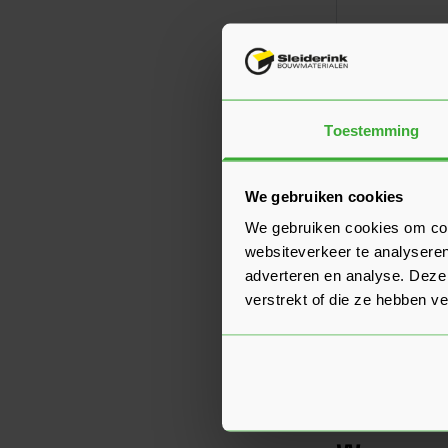
Toestemming
Hardhouten 
460 cm
We gebruiken cookies
12,70
Nu
per st
We gebruiken cookies om cont
websiteverkeer te analyseren
adverteren en analyse. Deze
verstrekt of die ze hebben v
8
artikelen