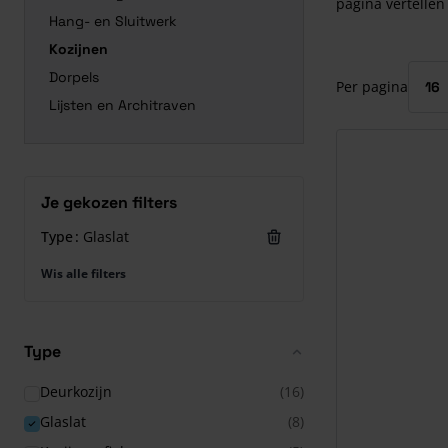
pagina vertellen 
Hang- en Sluitwerk
Druk om carrous
Kozijnen
Dorpels
Per pagina
Lijsten en Architraven
Je gekozen filters
Type
Glaslat
Wis alle filters
Type
Deurkozijn
(16)
Glaslat
(8)