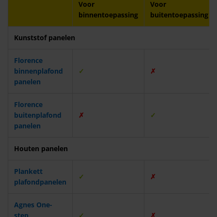
Voor
Voor
binnentoepassing
buitentoepassing
Kunststof panelen
Florence
binnenplafond
✓
✗
panelen
Florence
buitenplafond
✗
✓
panelen
Houten panelen
Plankett
✓
✗
plafondpanelen
Agnes One-
step
✓
✗