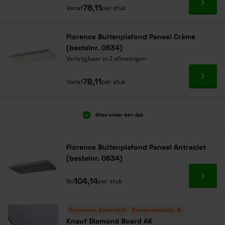
Ga naa
78,11
Vanaf
per stuk
Florence Buitenplafond Paneel Crème
(bestelnr. 0634)
Verkrijgbaar in 2 afmetingen
Ga naa
78,11
Vanaf
per stuk
Alles onder één dak
Florence Buitenplafond Paneel Antraciet
(bestelnr. 0634)
Ga naa
104,14
Nu
per stuk
Premium kwaliteit!
Bouwvakdeals ☀️
Knauf Diamond Board AK