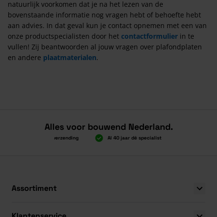
natuurlijk voorkomen dat je na het lezen van de
bovenstaande informatie nog vragen hebt of behoefte hebt
aan advies. In dat geval kun je contact opnemen met een van
onze productspecialisten door het
contactformulier
in te
vullen! Zij beantwoorden al jouw vragen over plafondplaten
en andere
plaatmaterialen
.
Alles voor bouwend Nederland.
Boven 2.000 gratis verzending
Al 40 jaar dé specialist
Alles onder 
Boven 2.000 gratis verzending
Al 40 jaar dé specialist
Alles onder 
Assortiment
Klantenservice