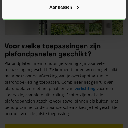
Aanpassen
Voor welke toepassingen zijn
plafondpanelen geschikt?
Plafondplaten in en rondom je woning zijn voor vele
toepassingen geschikt. Ze kunnen binnen worden gebruikt,
maar ook voor de afwerking van je overkapping kun je
plafondbekleding toepassen. Combineer het gebruik van
plafondplaten met het plaatsen van
verlichting
voor een
sfeervolle, complete uitstraling. Echter zijn niet alle
plafondpanelen geschikt voor zowel binnen als buiten. Met
behulp van het onderstaande schema kies je het geschikte
product voor de juiste toepassing.