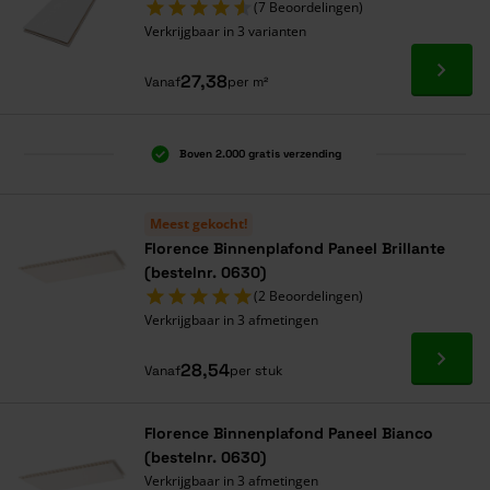
(7 Beoordelingen)
Verkrijgbaar in 3 varianten
Ga naa
27,38
Vanaf
per m²
Boven 2.000 gratis verzending
Al 40 jaar dé specialist
Alles onder één dak
Meest gekocht!
Florence Binnenplafond Paneel Brillante
(bestelnr. 0630)
(2 Beoordelingen)
Verkrijgbaar in 3 afmetingen
Ga naa
28,54
Vanaf
per stuk
Florence Binnenplafond Paneel Bianco
(bestelnr. 0630)
Verkrijgbaar in 3 afmetingen