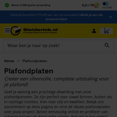
Inclusief b
9,2
uit
10
Boven 2.000 gratis verzending
Incl
BTW
Al 40 jaar dé specialist
Ga naar de inhoud
Zakelijk bestellen? Profiteer van de voordelen!
Meld je aan als
Alles onder één dak
premium klant
Ga naar hoofdinhoud
Home
Plafondplaten
Plafondplaten
Creëer een sfeervolle, complete uitstraling voor
je plafond!
Geef je woning een prachtige afwerking met onze
plafondpanelen. Ze zijn perfect voor zowel binnen, buiten als
in vochtige ruimtes. Kies voor stijl en kwaliteit. Bekijk ons
assortiment op deze pagina en vind de ideale plafondplaten
voor jouw project. Bestel eenvoudig online en profiteer van
scherpe prijzen en deskundig advies. Wat wil je nog meer?