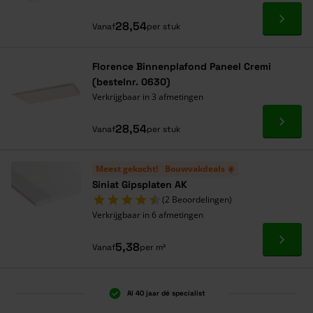
Ga naa
28,54
Vanaf
per stuk
Florence Binnenplafond Paneel Cremi
(bestelnr. 0630)
Verkrijgbaar in 3 afmetingen
Ga naa
28,54
Vanaf
per stuk
Meest gekocht!
Bouwvakdeals ☀️
Siniat Gipsplaten AK
(2 Beoordelingen)
Verkrijgbaar in 6 afmetingen
Ga naa
5,38
Vanaf
per m²
Al 40 jaar dé specialist