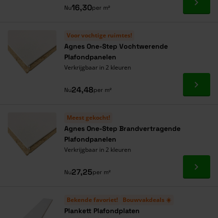
Ga naa
16,30
Nu
per m²
Voor vochtige ruimtes!
Agnes One-Step Vochtwerende
Plafondpanelen
Verkrijgbaar in 2 kleuren
Ga naa
24,48
Nu
per m²
Meest gekocht!
Agnes One-Step Brandvertragende
Plafondpanelen
Verkrijgbaar in 2 kleuren
Ga naa
27,25
Nu
per m²
Bekende favoriet!
Bouwvakdeals ☀️
Plankett Plafondplaten