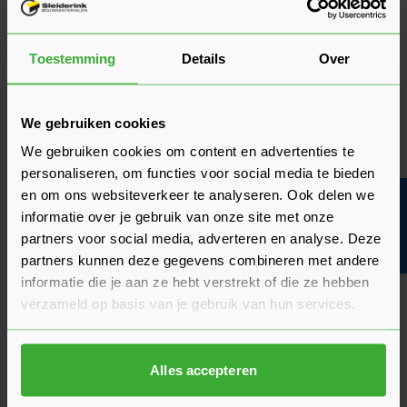
1
2
3
U lees momenteel pagina
Pagina
Pagina
Toestemming
Details
Over
We gebruiken cookies
Gebruik plafondplaten voor een
We gebruiken cookies om content en advertenties te
snelle en eenvoudige afwerking van
personaliseren, om functies voor social media te bieden
je plafond!
en om ons websiteverkeer te analyseren. Ook delen we
Bouwvakinfo
informatie over je gebruik van onze site met onze
Wil je snel en zonder gedoe je plafond een strakke uitstraling
partners voor social media, adverteren en analyse. Deze
geven? Kies voor onze plafondplaten voor een eenvoudige en
partners kunnen deze gegevens combineren met andere
snelle afwerking! Ze zijn gemakkelijk te monteren met
informatie die je aan ze hebt verstrekt of die ze hebben
schroeven of lijm, zodat je in korte tijd een perfect afgewerkt
verzameld op basis van je gebruik van hun services.
plafond hebt. Of het nu gaat om je woonkamer, kantoor of
badkamer, plafondpanelen bieden dé oplossing zonder
ingewikkelde montage. Bespaar tijd en moeite en geniet van
een professioneel eindresultaat.
Alles accepteren