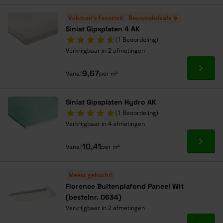
Vakman’s favoriet!
Bouwvakdeals ☀️
Siniat Gipsplaten 4 AK
(1 Beoordeling)
Verkrijgbaar in 2 afmetingen
Ga naa
9,67
Vanaf
per m²
Siniat Gipsplaten Hydro AK
(1 Beoordeling)
Verkrijgbaar in 4 afmetingen
Ga naa
10,41
Vanaf
per m²
Meest gekocht!
Florence Buitenplafond Paneel Wit
(bestelnr. 0634)
Verkrijgbaar in 2 afmetingen