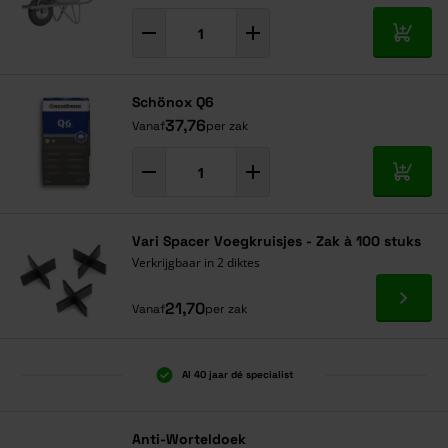
In mij
Schönox Q6
37,76
Vanaf
per zak
In mij
Vari Spacer Voegkruisjes - Zak à 100 stuks
Verkrijgbaar in 2 diktes
Ga naa
21,70
Vanaf
per zak
Al 40 jaar dé specialist
Anti-Worteldoek