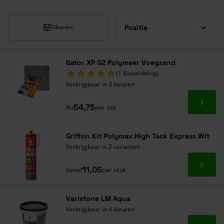
Filteren
Gator XP G2 Polymeer Voegzand
(1 Beoordeling)
Verkrijgbaar in 3 kleuren
Ga naa
54,75
Nu
per zak
Griffon Kit Polymax High Tack Express Wit
Verkrijgbaar in 2 varianten
Ga naa
11,05
Vanaf
per stuk
Varistone LM Aqua
Verkrijgbaar in 4 kleuren