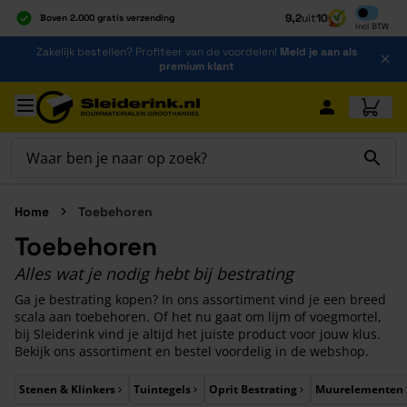
Inclusief b
9,2
uit
10
Boven 2.000 gratis verzending
Incl
BTW
Al 40 jaar dé specialist
Ga naar de inhoud
Zakelijk bestellen? Profiteer van de voordelen!
Meld je aan als
Alles onder één dak
premium klant
Ga naar hoofdinhoud
Home
Toebehoren
Toebehoren
Alles wat je nodig hebt bij bestrating
Ga je bestrating kopen? In ons assortiment vind je een breed
scala aan toebehoren. Of het nu gaat om lijm of voegmortel,
bij Sleiderink vind je altijd het juiste product voor jouw klus.
Bekijk ons assortiment en bestel voordelig in de webshop.
Druk om carrousel over te slaan
Stenen & Klinkers
Tuintegels
Oprit Bestrating
Muurelementen