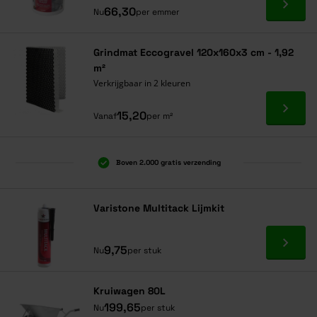
Ga naa
66,30
Nu
per emmer
Grindmat Eccogravel 120x160x3 cm - 1,92
m²
Verkrijgbaar in 2 kleuren
Ga naa
15,20
Vanaf
per m²
Boven 2.000 gratis verzending
Al 40 jaar dé specialist
Alles onder één dak
Varistone Multitack Lijmkit
Ga naa
9,75
Nu
per stuk
Kruiwagen 80L
199,65
Nu
per stuk