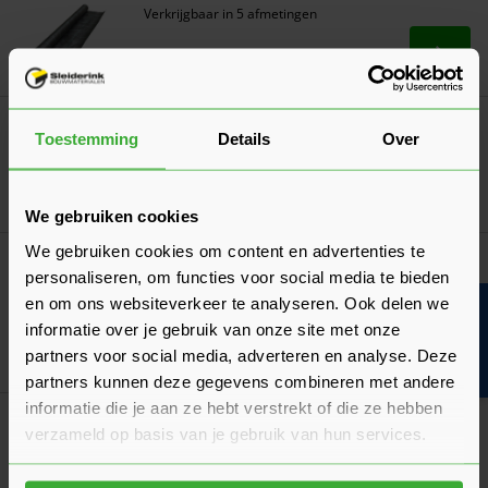
Verkrijgbaar in 5 afmetingen
Ga naa
16,50
Vanaf
per stuk
Brekerzand 0-4 mm
Toestemming
Details
Over
Verkrijgbaar in 2 varianten
Ga naa
4,04
Vanaf
per zak
We gebruiken cookies
We gebruiken cookies om content en advertenties te
Groene aanslag verwijderaar!
personaliseren, om functies voor social media te bieden
Varistone Green Ex
en om ons websiteverkeer te analyseren. Ook delen we
Bouwvakinfo
Verkrijgbaar in 2 varianten
informatie over je gebruik van onze site met onze
partners voor social media, adverteren en analyse. Deze
Ga naa
15,20
Vanaf
per fles
partners kunnen deze gegevens combineren met andere
informatie die je aan ze hebt verstrekt of die ze hebben
Griffon Polymax Fix & Seal Express
verzameld op basis van je gebruik van hun services.
Verkrijgbaar in 4 kleuren