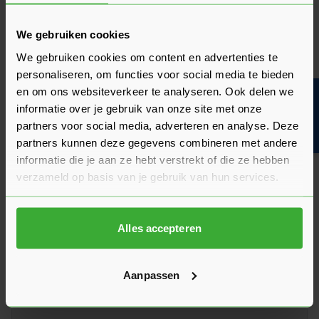
Heb je zelf ervaring met dit product? Laat dan vooral een
review achter, zo help je anderen met jouw mening en
We gebruiken cookies
dragen we samen bij aan een nog beter aanbod.
We gebruiken cookies om content en advertenties te
Beoordeling schrijven
personaliseren, om functies voor social media te bieden
en om ons websiteverkeer te analyseren. Ook delen we
Bouwvakinfo
Veelgestelde vragen
informatie over je gebruik van onze site met onze
Hier vind je antwoorden op de meest gestelde vragen over dit
partners voor social media, adverteren en analyse. Deze
product. We hebben de belangrijkste onderwerpen alvast
partners kunnen deze gegevens combineren met andere
voor je op een rij gezet zodat je snel verder kunt.
Kun je het antwoord op jouw vraag niet vinden? Neem dan
informatie die je aan ze hebt verstrekt of die ze hebben
gerust contact op met een van onze experts we helpen je
verzameld op basis van je gebruik van hun services.
graag verder!
Stel je vraag
Alles accepteren
Aanpassen
Heeft het zin om een offerte aan te vragen?