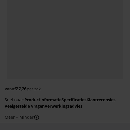
Vanaf
37,76
per zak
Snel naar:
Productinformatie
Specificaties
Klantrecensies
Veelgestelde vragen
Verwerkingsadvies
Meer = Minder