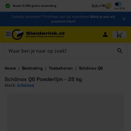
Inclusief b
9,2
uit
10
Boven 2.000 gratis verzending
Incl
BTW
Al 40 jaar dé specialist
Ga naar de inhoud
Zakelijk bestellen? Profiteer van de voordelen!
Meld je aan als
Alles onder één dak
premium klant
Ga naar hoofdinhoud
Home
/
Bestrating
/
Toebehoren
/
Schönox Q6
Schönox Q6 Poederlijm - 25 kg
Merk:
Schönox