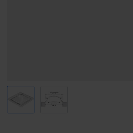
View larger image
View larger image