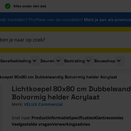
Alles onder één dak
lijk bestellen? Profiteer van de voordelen!
Meld je aan als premiu
Gevelbekleding
Deuren
Bestrating
Bouwshop
for Plaatmaterialen
le submenu for Isolatie
Toggle submenu for Gevelbekleding
Toggle submenu for Deuren
Toggle submenu for Be
Toggle 
tkoepel 80x80 cm Dubbelwandig Bolvormig helder Acrylaat
Lichtkoepel 80x80 cm Dubbelwand
Bolvormig helder Acrylaat
Merk:
VELUX Commercial
Snel naar:
Productinformatie
Specificaties
Klantrecensies
Veelgestelde vragen
Verwerkingsadvies