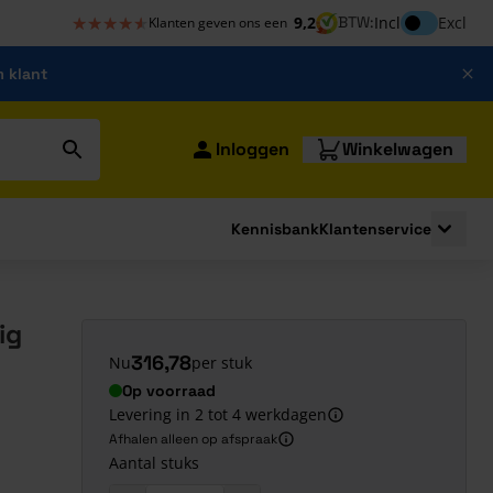
★★★★★
★★★★★
Inclusief bt
9,2
BTW:
Incl
Excl
Klanten geven ons een
m klant
Inloggen
Winkelwagen
Kennisbank
Klantenservice
strating
submenu for Bouwshop
Toggle 
ig
316,78
Nu
per stuk
Op voorraad
Levering in 2 tot 4 werkdagen
Afhalen alleen op afspraak
Aantal stuks