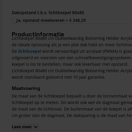
Dakopstand t.b.v. lichtkoepel 80x80
Ja, opstand meeleveren
+
€ 248,29
Productinformatie
Lichtkoepel 80x80 cm Dubbelwandig Bolvormig Helder Acryla
de ideale oplossing als je een plat dak hebt en meer lichtinva
De
lichtkoepel
wordt vervaardigd uit acrylaat (PMMA) is gla
uitgevoerd en voorzien van een schroefbevestigingssysteem
koepel is los te bestellen, maar ook leverbaar met opstand.
Lichtkoepel 80x80 cm Dubbelwandig Bolvormig Helder Acryl
wordt standaard geleverd met 10 jaar garantie.
Maatvoering
De maat van de lichtkoepel bepaalt u door de binnenmaat v
lichtkoepel op te meten. Dit wordt ook wel de dagmaat gen
de maat van de lichtinval. De buitenmaat van de koepel is alt
cm groter dan de dagmaat. De daksparing is de maat van he
in het dak t.b.v. van de lichtkoepel, deze is altijd 20 cm grot
Lees meer
de dagmaat. In dit geval: Dagmaat 80x80 cm = daksparing 1