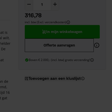
316,78
incl. btw (Excl. verzendkosten)
In mijn winkelwagen
at is
l wilt.
shelder
Offerte aanvragen
. De
aat
Boven € 2.000,- (incl. btw) gratis verzending!
Toevoegen aan een kluslijst
an de
oemd,
ijd 16
t gat
er dan
00x100