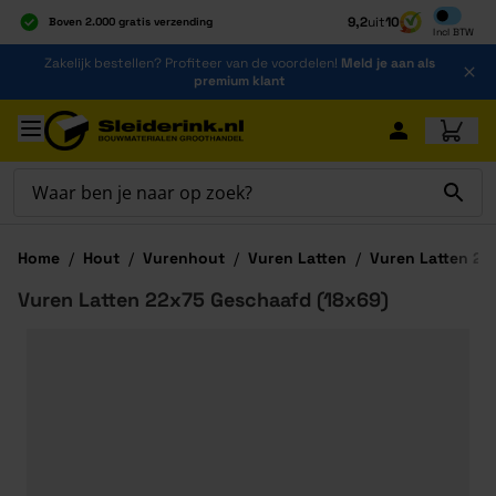
Inclusief b
9,2
uit
10
Boven 2.000 gratis verzending
Incl
BTW
Al 40 jaar dé specialist
Ga naar de inhoud
Zakelijk bestellen? Profiteer van de voordelen!
Meld je aan als
Alles onder één dak
premium klant
Ga naar hoofdinhoud
Home
/
Hout
/
Vurenhout
/
Vuren Latten
/
Vuren Latten 22
Vuren Latten 22x75 Geschaafd (18x69)