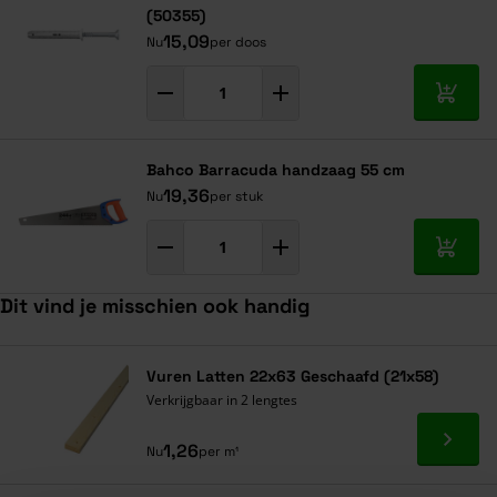
(50355)
15,09
Nu
per doos
In mij
Bahco Barracuda handzaag 55 cm
19,36
Nu
per stuk
In mij
Dit vind je misschien ook handig
Navigeren door de elementen van de carrousel is mogelijk met de ta
Druk om carrousel over te slaan
Druk op om naar carrouselnavigatie te gaan
Vuren Latten 22x63 Geschaafd (21x58)
Verkrijgbaar in 2 lengtes
Ga naa
1,26
Nu
per m¹