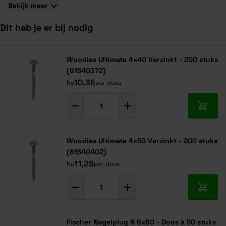
gebieden in Noord Europa, omdat daar de bomen trager
Bekijk meer
groeien, met als gevolg fijnere groeiringen. Hoe fijner de
groeiringen, des te sterker is het hout en hoe beter is het
Dit heb je er bij nodig
hout te bewerken.
Navigeren door de elementen van de carrousel is mogelijk met de ta
Druk om carrousel over te slaan
Druk op om naar carrouselnavigatie te gaan
Woodies Ultimate 4x40 Verzinkt - 200 stuks
(61540372)
10,35
Nu
per doos
In mij
Woodies Ultimate 4x50 Verzinkt - 200 stuks
(61540402)
11,29
Nu
per doos
In mij
Fischer Nagelplug N 6x60 - Doos à 50 stuks