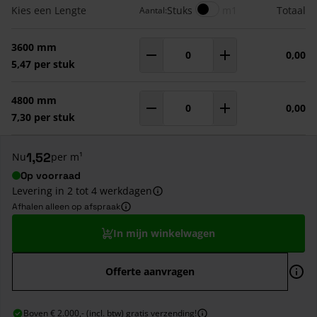
Gegroepeerde productitems
Meters
Kies een Lengte
Stuks
m1
Totaal
Aantal:
3600 mm
0,00
Aantal
m¹
5,47 per stuk
4800 mm
0,00
Aantal
m¹
7,30 per stuk
1,52
Nu
per m¹
Op voorraad
Levering in 2 tot 4 werkdagen
Afhalen alleen op afspraak
In mijn winkelwagen
Offerte aanvragen
Boven € 2.000,- (incl. btw) gratis verzending!