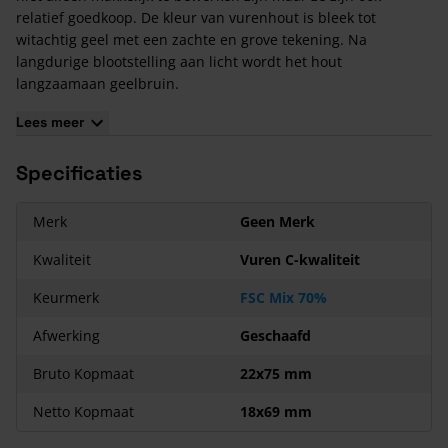
relatief goedkoop. De kleur van vurenhout is bleek tot
witachtig geel met een zachte en grove tekening. Na
langdurige blootstelling aan licht wordt het hout
langzaamaan geelbruin.
Kenmerken van de Vuren Latten 22x75 Geschaafd
Lees meer
(18x69)
Vuren Latten 22x75 Geschaafd (ISO) hebben een kopmaat van
Specificaties
18x69
Geschaafd
en worden voornamelijk gebruikt voor
constructiewerk in de bouw. Er is geen enkele houtsoort in
Merk
Geen Merk
Nederland, waarvan zo’n groot scala aan kopmaten continu
voorhanden is. Daarnaast kunnen we, als houthandel met
Kwaliteit
Vuren C-kwaliteit
eigen zagerij, iedere andere gewenste maat leveren door
Keurmerk
FSC Mix 70%
herzagen of schaven. Neem contact op met de
productspecialist en vraag naar de mogelijkheden!
Afwerking
Geschaafd
Noord Europees vurenhout
Bruto Kopmaat
22x75 mm
Vurenhout
wordt veelal geïmporteerd uit Scandinavië en het
Baltische gebied (inclusief Rusland), maar ook uit Midden-
Netto Kopmaat
18x69 mm
Europa. Het kwalitatief beste hout komt uit de wat koudere