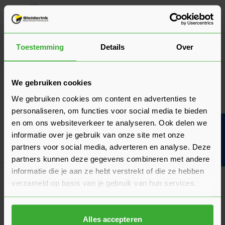
Steelies Spanhuls 6x40 - Doos à 200 stuks
24,44
Nu
per doos
Toestemming
Details
Over
In mij
Gipsplaten
We gebruiken cookies
Te bestellen als brandwerend,
We gebruiken cookies om content en advertenties te
geluidsisolerend, vochtwerend en
personaliseren, om functies voor social media te bieden
standaard!
en om ons websiteverkeer te analyseren. Ook delen we
Bouwvakinfo
informatie over je gebruik van onze site met onze
partners voor social media, adverteren en analyse. Deze
partners kunnen deze gegevens combineren met andere
informatie die je aan ze hebt verstrekt of die ze hebben
Steelies Spanhuls 6x60 - Doos à 200 stuks
verzameld op basis van je gebruik van hun services.
28,74
Nu
per doos
In mij
Alles accepteren