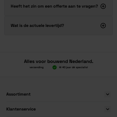
Heeft het zin om een offerte aan te vragen?
Wat is de actuele levertijd?
Alles voor bouwend Nederland.
Boven 2.000 gratis verzending
Al 40 jaar dé specialist
Alles onder
Boven 2.000 gratis verzending
Al 40 jaar dé specialist
Alles onder
Assortiment
Klantenservice