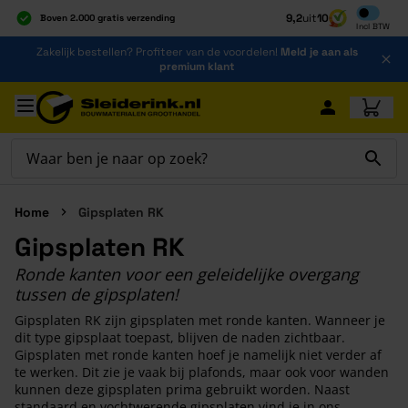
Inclusief b
9,2
uit
10
Boven 2.000 gratis verzending
Incl
BTW
Al 40 jaar dé specialist
Ga naar de inhoud
Zakelijk bestellen? Profiteer van de voordelen!
Meld je aan als
Alles onder één dak
premium klant
Ga naar hoofdinhoud
Home
Gipsplaten RK
Gipsplaten RK
Ronde kanten voor een geleidelijke overgang
tussen de gipsplaten!
Gipsplaten RK zijn gipsplaten met ronde kanten. Wanneer je
dit type gipsplaat toepast, blijven de naden zichtbaar.
Gipsplaten met ronde kanten hoef je namelijk niet verder af
te werken. Dit zie je vaak bij plafonds, maar ook voor wanden
kunnen deze gipsplaten prima gebruikt worden. Naast
standaard en vochtwerende gipsplaten vind je in ons