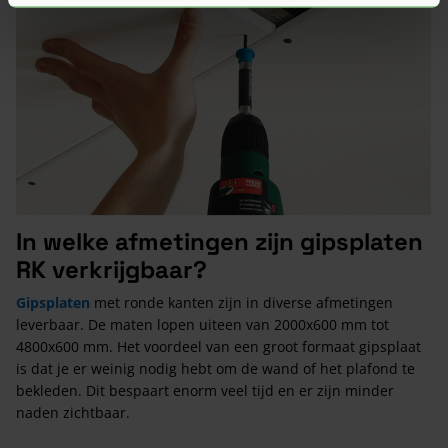
In welke afmetingen zijn gipsplaten
RK verkrijgbaar?
Gipsplaten
met ronde kanten zijn in diverse afmetingen
leverbaar. De maten lopen uiteen van 2000x600 mm tot
4800x600 mm. Het voordeel van een groot formaat gipsplaat
is dat je er weinig nodig hebt om de wand of het plafond te
bekleden. Dit bespaart enorm veel tijd en er zijn minder
naden zichtbaar.