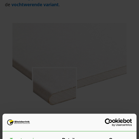
de
vochtwerende variant
.