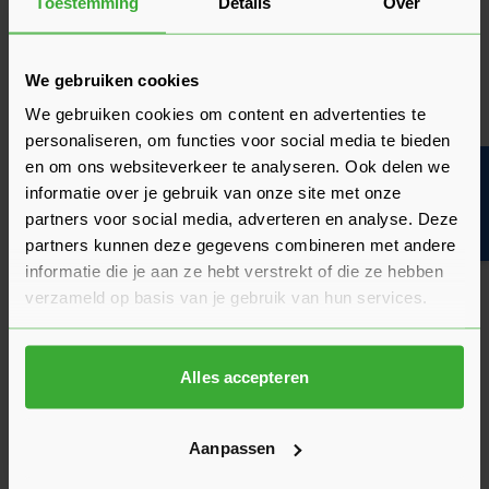
Toestemming
Details
Over
Gipsplaten met ronde kant
We gebruiken cookies
afwerken?
We gebruiken cookies om content en advertenties te
Bij het gebruik van een gipsplaat RK is het niet nodig om de
personaliseren, om functies voor social media te bieden
naden af te werken. Als je gipsplaten met ronde kanten niet
en om ons websiteverkeer te analyseren. Ook delen we
Bouwvakinfo
verder afwerkt en de naden zichtbaar blijven, dan lopen de
informatie over je gebruik van onze site met onze
platen geleidelijk in elkaar over. Dit geeft een mooi effect. Wil
partners voor social media, adverteren en analyse. Deze
je de naden graag weggewerkt hebben, kies dan voor
partners kunnen deze gegevens combineren met andere
gipsplaten met afgeschuinde kanten
.
informatie die je aan ze hebt verstrekt of die ze hebben
verzameld op basis van je gebruik van hun services.
Lees alles over het afwerken van RK gipsplaten
Alles accepteren
Aanpassen