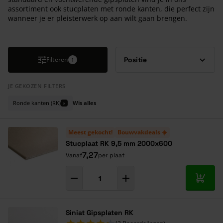
assortiment ook stucplaten met ronde kanten, die perfect zijn
wanneer je er pleisterwerk op aan wilt gaan brengen.
Druk om carrousel over te slaan
Filteren
1
JE GEKOZEN FILTERS
Ronde kanten (RK)
Wis alles
×
Meest gekocht!
Bouwvakdeals ☀️
Stucplaat RK 9,5 mm 2000x600
7,27
Vanaf
per plaat
In mij
Siniat Gipsplaten RK