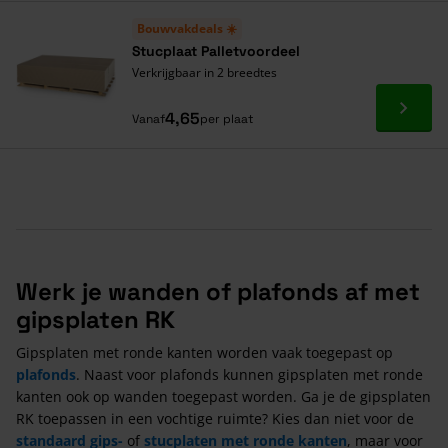
Alles onder één dak
Bouwvakdeals ☀️
Stucplaat Palletvoordeel
Verkrijgbaar in 2 breedtes
Ga naa
4,65
Vanaf
per plaat
Werk je wanden of plafonds af met
gipsplaten RK
Gipsplaten met ronde kanten worden vaak toegepast op
plafonds
. Naast voor plafonds kunnen gipsplaten met ronde
kanten ook op wanden toegepast worden. Ga je de gipsplaten
RK toepassen in een vochtige ruimte? Kies dan niet voor de
standaard gips-
of
stucplaten met ronde kanten
, maar voor