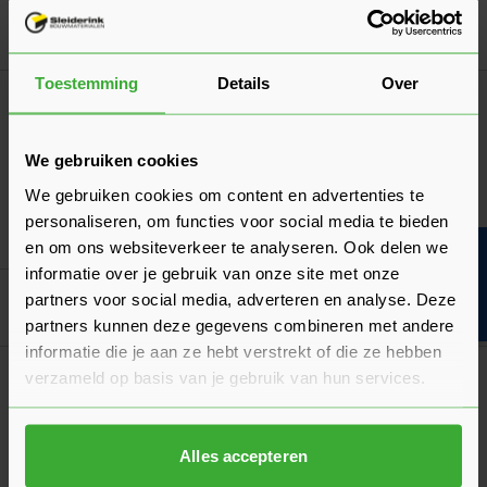
In mij
Toestemming
Details
Over
Eenmansplaat
Bouwvakdeals ☀️
OSB 3 plaat 12 mm 2440x590 Mes en Groef
(2 Beoordelingen)
We gebruiken cookies
10,21
Vanaf
per plaat
We gebruiken cookies om content en advertenties te
personaliseren, om functies voor social media te bieden
In mij
en om ons websiteverkeer te analyseren. Ook delen we
Bouwvakinfo
informatie over je gebruik van onze site met onze
partners voor social media, adverteren en analyse. Deze
Goed voorbereid aan de slag
partners kunnen deze gegevens combineren met andere
informatie die je aan ze hebt verstrekt of die ze hebben
Productvergelijking
verzameld op basis van je gebruik van hun services.
Een productvergelijking: gipsplaat of
gipsvezelplaat?
Alles accepteren
Twee veelgebruikte platen voor het afwerken van wanden en
plafonds. Wanneer kies je voor welk product?