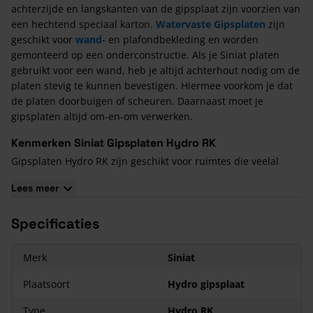
achterzijde en langskanten van de gipsplaat zijn voorzien van
een hechtend speciaal karton.
Watervaste Gipsplaten
zijn
geschikt voor
wand
- en plafondbekleding en worden
gemonteerd op een onderconstructie. Als je Siniat platen
gebruikt voor een wand, heb je altijd achterhout nodig om de
platen stevig te kunnen bevestigen. Hiermee voorkom je dat
de platen doorbuigen of scheuren. Daarnaast moet je
gipsplaten altijd om-en-om verwerken.
Kenmerken Siniat Gipsplaten Hydro RK
Gipsplaten Hydro RK zijn geschikt voor ruimtes die veelal
blootgesteld zullen staan aan vocht. De platen zijn niet
Lees meer
geschikt voor spatzones ter plaatse van bijvoorbeeld een
douche of bad. Je past RK platen namelijk toe wanneer je
Specificaties
geen eindafwerking toe gaat passen.
Merk
Siniat
Plaatsoort
Hydro gipsplaat
Type
Hydro RK