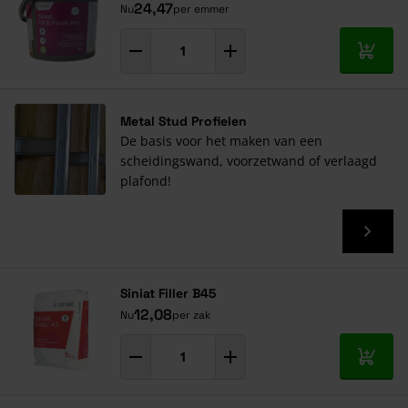
24,47
Nu
per emmer
In mij
Metal Stud Profielen
De basis voor het maken van een
scheidingswand, voorzetwand of verlaagd
plafond!
Siniat Filler B45
12,08
Nu
per zak
In mij