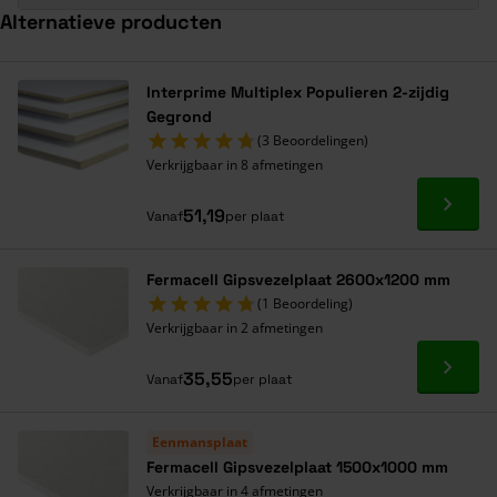
Alternatieve producten
Navigeren door de elementen van de carrousel is mogelijk met de ta
Druk om carrousel over te slaan
Druk op om naar carrouselnavigatie te gaan
Interprime Multiplex Populieren 2-zijdig
Gegrond
(3 Beoordelingen)
Verkrijgbaar in 8 afmetingen
Ga naa
51,19
Vanaf
per plaat
Fermacell Gipsvezelplaat 2600x1200 mm
(1 Beoordeling)
Verkrijgbaar in 2 afmetingen
Ga naa
35,55
Vanaf
per plaat
Eenmansplaat
Fermacell Gipsvezelplaat 1500x1000 mm
Verkrijgbaar in 4 afmetingen