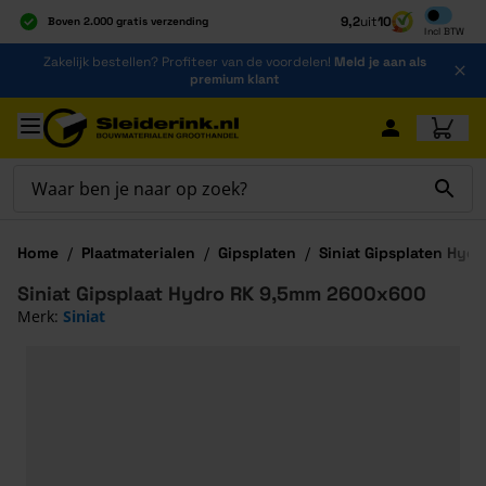
Inclusief b
9,2
uit
10
Boven 2.000 gratis verzending
Incl
BTW
Al 40 jaar dé specialist
Ga naar de inhoud
Zakelijk bestellen? Profiteer van de voordelen!
Meld je aan als
Alles onder één dak
premium klant
Ga naar hoofdinhoud
Home
/
Plaatmaterialen
/
Gipsplaten
/
Siniat Gipsplaten Hydr
Siniat Gipsplaat Hydro RK 9,5mm 2600x600
Merk:
Siniat