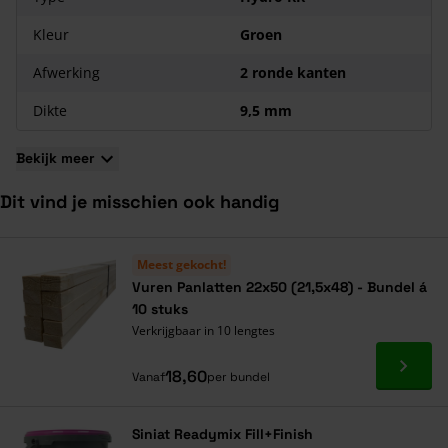
Kleur
Groen
Afwerking
2 ronde kanten
Dikte
9,5 mm
Bekijk meer
Dit vind je misschien ook handig
Navigeren door de elementen van de carrousel is mogelijk met de ta
Druk om carrousel over te slaan
Druk op om naar carrouselnavigatie te gaan
Meest gekocht!
Vuren Panlatten 22x50 (21,5x48) - Bundel á
10 stuks
Verkrijgbaar in 10 lengtes
Ga naa
18,60
Vanaf
per bundel
Siniat Readymix Fill+Finish