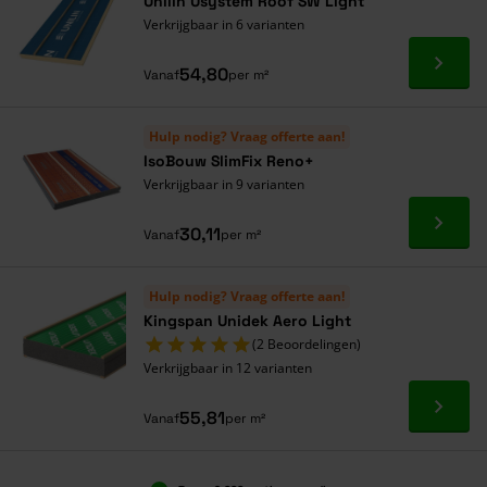
Unilin Usystem Roof SW Light
Verkrijgbaar in 6 varianten
Ga naa
54,80
Vanaf
per m²
Hulp nodig? Vraag offerte aan!
IsoBouw SlimFix Reno+
Verkrijgbaar in 9 varianten
Ga naa
30,11
Vanaf
per m²
Hulp nodig? Vraag offerte aan!
Kingspan Unidek Aero Light
(2 Beoordelingen)
Verkrijgbaar in 12 varianten
Ga naa
55,81
Vanaf
per m²