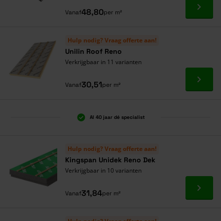
Ga naa
48,80
Vanaf
per m²
Hulp nodig? Vraag offerte aan!
Unilin Roof Reno
Verkrijgbaar in 11 varianten
Ga naa
30,51
Vanaf
per m²
Al 40 jaar dé specialist
Hulp nodig? Vraag offerte aan!
Kingspan Unidek Reno Dek
Verkrijgbaar in 10 varianten
Ga naa
31,84
Vanaf
per m²