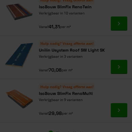
Hulp nodig? Vraag offerte aan!
IsoBouw SlimFix RenoTwin
Verkrijgbaar in 10 varianten
Ga naa
41,31
Vanaf
per m²
Hulp nodig? Vraag offerte aan!
Unilin Usystem Roof SW Light SK
Verkrijgbaar in 3 varianten
Ga naa
70,08
Vanaf
per m²
Hulp nodig? Vraag offerte aan!
IsoBouw SlimFix RenoMulti
Verkrijgbaar in 9 varianten
Ga naa
29,98
Vanaf
per m²