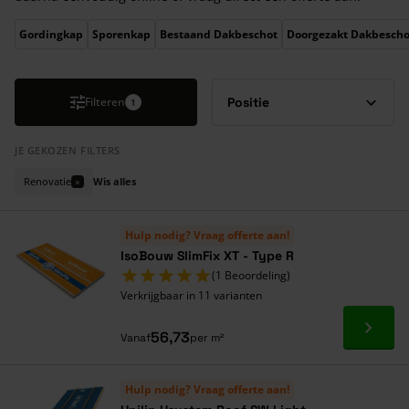
Druk om carrousel over te slaan
Gordingkap
Sporenkap
Bestaand Dakbeschot
Doorgezakt Dakbescho
Filteren
1
JE GEKOZEN FILTERS
Renovatie
Wis alles
×
Hulp nodig? Vraag offerte aan!
IsoBouw SlimFix XT - Type R
(1 Beoordeling)
Verkrijgbaar in 11 varianten
Ga naa
56,73
Vanaf
per m²
Hulp nodig? Vraag offerte aan!