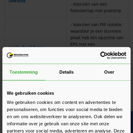
Dekfolie
- Voorzien van een
folieoverlap met plakstrip
- Voorzien van PIR isolatie,
waardoor je een dunnere
plaat heb ten opzichte van
EPS met een
Unilin Roof Reno
gelijkwaardige Rc-waarde
- Speciaal ontworpen voor
na-isolatie van bestaand
dakbeschot
Toestemming
Details
Over
- Snelle montage dankzij
de twee tengellatten
We gebruiken cookies
- Voorzien van PIR isolatie,
We gebruiken cookies om content en advertenties te
Unilin Roof Reno Flex
waardoor je een dunnere
personaliseren, om functies voor social media te bieden
plaat heb ten opzichte van
en om ons websiteverkeer te analyseren. Ook delen we
EPS met een
Bouwvakinfo
gelijkwaardige Rc-waarde
informatie over je gebruik van onze site met onze
partners voor social media, adverteren en analyse. Deze