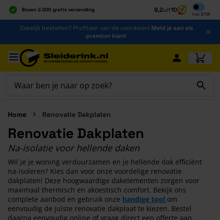
Inclusief b
9,2
uit
10
Boven 2.000 gratis verzending
Incl
BTW
Al 40 jaar dé specialist
Ga naar de inhoud
Zakelijk bestellen? Profiteer van de voordelen!
Meld je aan als
Alles onder één dak
premium klant
Ga naar hoofdinhoud
Home
Renovatie Dakplaten
Renovatie Dakplaten
Na-isolatie voor hellende daken
Wil je je woning verduurzamen en je hellende dak efficiënt
na-isoleren? Kies dan voor onze voordelige renovatie
dakplaten! Deze hoogwaardige dakelementen zorgen voor
maximaal thermisch en akoestisch comfort. Bekijk ons
complete aanbod en gebruik onze
handige tool
om
eenvoudig de juiste renovatie dakplaat te kiezen. Bestel
daarna eenvoudig online of vraag direct een offerte aan.