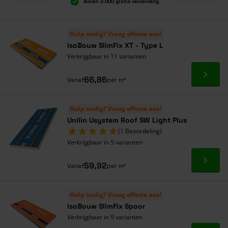
Boven 2.000 gratis verzending
Al 40 jaar dé specialist
Alles onder één dak
Hulp nodig? Vraag offerte aan!
IsoBouw SlimFix XT - Type L
Verkrijgbaar in 11 varianten
Ga naa
66,86
Vanaf
per m²
Hulp nodig? Vraag offerte aan!
Unilin Usystem Roof SW Light Plus
(1 Beoordeling)
Verkrijgbaar in 5 varianten
Ga naa
59,92
Vanaf
per m²
Hulp nodig? Vraag offerte aan!
IsoBouw SlimFix Spoor
Verkrijgbaar in 9 varianten