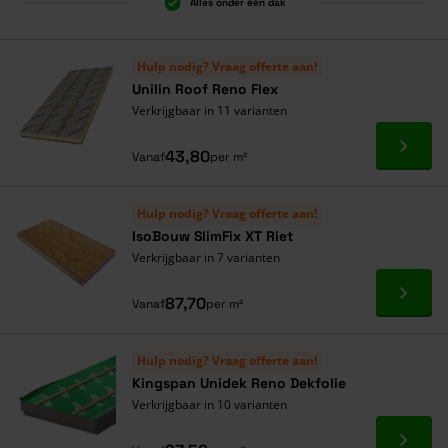
Alles onder één dak
Hulp nodig? Vraag offerte aan!
Unilin Roof Reno Flex
Verkrijgbaar in 11 varianten
Ga naa
43,80
Vanaf
per m²
Hulp nodig? Vraag offerte aan!
IsoBouw SlimFix XT Riet
Verkrijgbaar in 7 varianten
Ga naa
87,70
Vanaf
per m²
Hulp nodig? Vraag offerte aan!
Kingspan Unidek Reno Dekfolie
Verkrijgbaar in 10 varianten