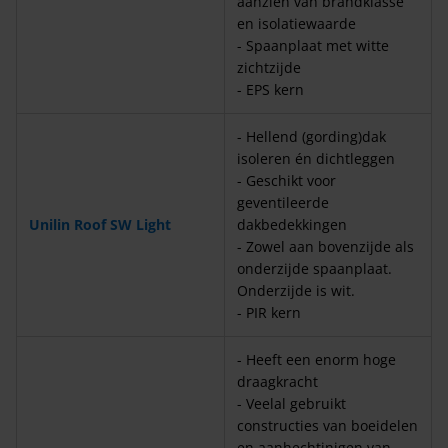
aanzien van brandklasse
en isolatiewaarde
- Spaanplaat met witte
zichtzijde
- EPS kern
- Hellend (gording)dak
isoleren én dichtleggen
- Geschikt voor
geventileerde
Unilin Roof SW Light
dakbedekkingen
- Zowel aan bovenzijde als
onderzijde spaanplaat.
Onderzijde is wit.
- PIR kern
- Heeft een enorm hoge
draagkracht
- Veelal gebruikt
constructies van boeidelen
en aanhechtinigen van