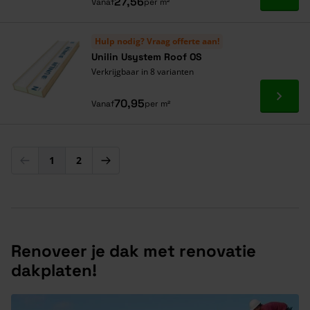
Ga naa
27,56
Vanaf
per m²
Hulp nodig? Vraag offerte aan!
Unilin Usystem Roof OS
Verkrijgbaar in 8 varianten
Ga naa
70,95
Vanaf
per m²
1
2
U lees momenteel pagina
Pagina
Renoveer je dak met renovatie
dakplaten!