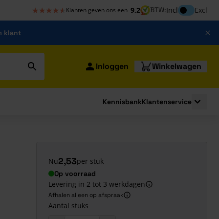
★★★★★
★★★★★
Inclusief bt
9,2
BTW:
Incl
Excl
Klanten geven ons een
m klant
Inloggen
Winkelwagen
Kennisbank
Klantenservice
strating
submenu for Bouwshop
Toggle 
2,53
Nu
per stuk
Op voorraad
Levering in 2 tot 3 werkdagen
Afhalen alleen op afspraak
Aantal stuks