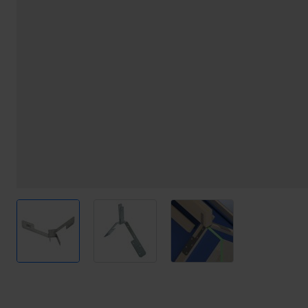
View larger image
View larger image
View larger image