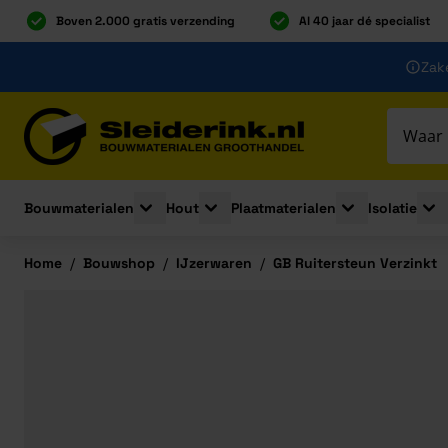
Boven 2.000 gratis verzending
Al 40 jaar dé specialist
Ga naar de inhoud
Zake
Ga naar hoofdinhoud
Bouwmaterialen
Hout
Plaatmaterialen
Isolatie
Toggle submenu for Bouwmaterialen
Toggle submenu for Hout
Toggle submenu 
Togg
Home
/
Bouwshop
/
IJzerwaren
/
GB Ruitersteun Verzinkt