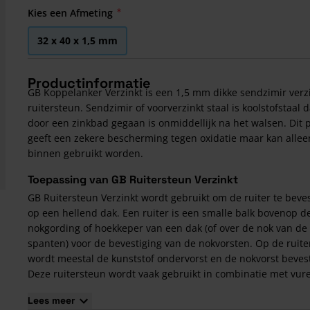
Kies een Afmeting
32 x 40 x 1,5 mm
Productinformatie
GB Koppelanker Verzinkt is een 1,5 mm dikke sendzimir verz
ruitersteun. Sendzimir of voorverzinkt staal is koolstofstaal d
door een zinkbad gegaan is onmiddellijk na het walsen. Dit 
geeft een zekere bescherming tegen oxidatie maar kan allee
binnen gebruikt worden.
Toepassing van GB Ruitersteun Verzinkt
GB Ruitersteun Verzinkt wordt gebruikt om de ruiter te beve
op een hellend dak. Een ruiter is een smalle balk bovenop d
nokgording of hoekkeper van een dak (of over de nok van de
spanten) voor de bevestiging van de nokvorsten. Op de ruite
wordt meestal de kunststof ondervorst en de nokvorst beves
Deze ruitersteun wordt vaak gebruikt in combinatie met vur
geschaafd hout in de maten
32x125
,
32x150
en
32x200
.
Lees meer