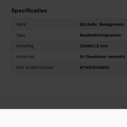
Specificaties
Merk
GB (Gebr. Bodegraven)
Type
Randbekistingsanker
Afmeting
32x40x1,5 mm
Materiaal
SV (Sendzimir verzinkt)
EAN artikelnummer
8714318105853