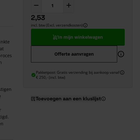
2,53
incl. btw (Excl. verzendkosten)
In mijn winkelwagen
inkte
at
Offerte aanvragen
proces
n
Pakketpost: Gratis verzending bij aankoop vanaf
€ 250,- (incl. btw)
stigen
e
Toevoegen aan een kluslijst
r
tigd.
en