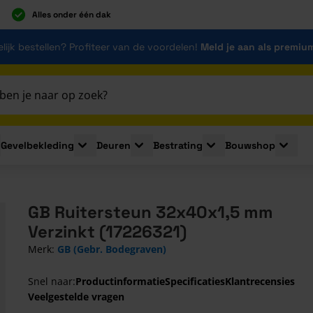
Alles onder één dak
lijk bestellen? Profiteer van de voordelen!
Meld je aan als premiu
Gevelbekleding
Deuren
Bestrating
Bouwshop
for Plaatmaterialen
le submenu for Isolatie
Toggle submenu for Gevelbekleding
Toggle submenu for Deuren
Toggle submenu for Be
Toggle 
GB Ruitersteun 32x40x1,5 mm
Verzinkt (17226321)
Merk:
GB (Gebr. Bodegraven)
Snel naar:
Productinformatie
Specificaties
Klantrecensies
Veelgestelde vragen