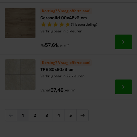
Korting? Vraag offerte aan!
Cerasolid 90x45x3 cm
(1 Beoordeling)
Verkrijgbaar in 5 kleuren
Ga naa
57,61
Nu
per m²
Korting? Vraag offerte aan!
TRE 80x80x3 cm
Verkrijgbaar in 22 kleuren
Ga naa
67,48
Vanaf
per m²
1
2
3
4
5
U lees momenteel pagina
Pagina
Pagina
Pagina
Pagina