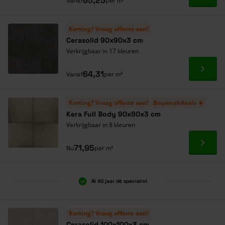
65,25
Vanaf
per m²
Korting? Vraag offerte aan!
Cerasolid 90x90x3 cm
Verkrijgbaar in 17 kleuren
Ga naa
64,31
Vanaf
per m²
Korting? Vraag offerte aan!
Bouwvakdeals ☀️
Kera Full Body 90x90x3 cm
Verkrijgbaar in 8 kleuren
Ga naa
71,95
Nu
per m²
Al 40 jaar dé specialist
Korting? Vraag offerte aan!
Cerasolid 100x100x3 cm