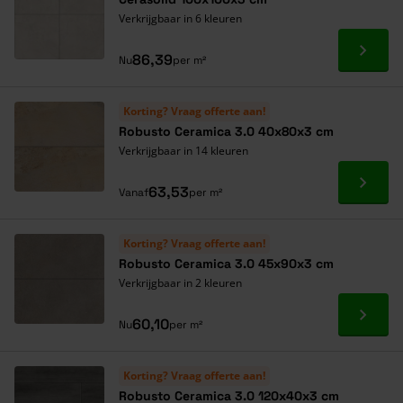
Verkrijgbaar in 6 kleuren
Ga naa
86,39
Nu
per m²
Korting? Vraag offerte aan!
Robusto Ceramica 3.0 40x80x3 cm
Verkrijgbaar in 14 kleuren
Ga naa
63,53
Vanaf
per m²
Korting? Vraag offerte aan!
Robusto Ceramica 3.0 45x90x3 cm
Verkrijgbaar in 2 kleuren
Ga naa
60,10
Nu
per m²
Korting? Vraag offerte aan!
Robusto Ceramica 3.0 120x40x3 cm