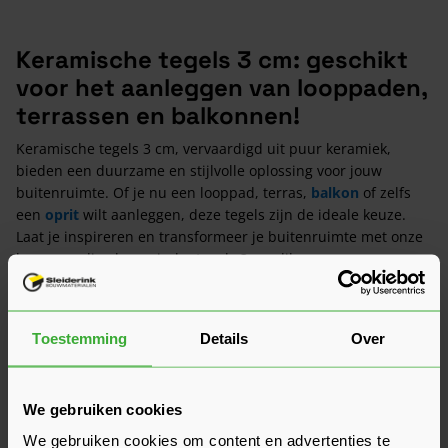
Keramische tegels 3 cm: geschikt
voor het aanleggen van looppaden,
terrassen en balkonnen!
Keramische tegels 3 cm, vervaardigd uit puur keramiek,
bieden een duurzame en stijlvolle oplossing voor jouw
buitenruimte. Of je nu een looppad, terras,
balkon
of zelfs
een
oprit
wilt aanleggen, deze tegels zijn de ideale keuze.
Laat je inspireren en transformeer je buitenruimte met onze
hoogwaardige keramische tegels 3 cm dik.
Toestemming
Details
Over
We gebruiken cookies
We gebruiken cookies om content en advertenties te