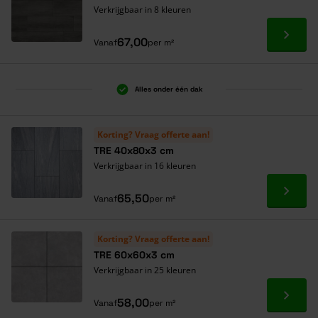
Verkrijgbaar in 8 kleuren
Ga naa
67,00
Vanaf
per m²
Alles onder één dak
Korting? Vraag offerte aan!
TRE 40x80x3 cm
Verkrijgbaar in 16 kleuren
Ga naa
65,50
Vanaf
per m²
Korting? Vraag offerte aan!
TRE 60x60x3 cm
Verkrijgbaar in 25 kleuren
Ga naa
58,00
Vanaf
per m²