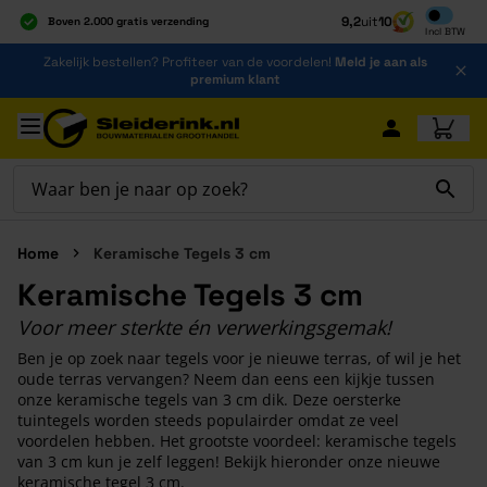
Inclusief b
9,2
uit
10
Boven 2.000 gratis verzending
Incl
BTW
Al 40 jaar dé specialist
Ga naar de inhoud
Zakelijk bestellen? Profiteer van de voordelen!
Meld je aan als
Alles onder één dak
premium klant
Ga naar hoofdinhoud
Home
Keramische Tegels 3 cm
Keramische Tegels 3 cm
Voor meer sterkte én verwerkingsgemak!
Ben je op zoek naar tegels voor je nieuwe terras, of wil je het
oude terras vervangen? Neem dan eens een kijkje tussen
onze keramische tegels van 3 cm dik. Deze oersterke
tuintegels worden steeds populairder omdat ze veel
voordelen hebben. Het grootste voordeel: keramische tegels
van 3 cm kun je zelf leggen! Bekijk hieronder onze nieuwe
keramische tegel 3 cm.