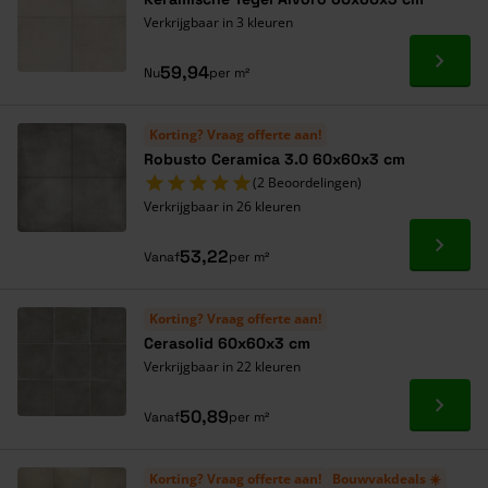
Verkrijgbaar in 3 kleuren
Ga naa
59,94
Nu
per m²
Korting? Vraag offerte aan!
Robusto Ceramica 3.0 60x60x3 cm
(2 Beoordelingen)
Verkrijgbaar in 26 kleuren
Ga naa
53,22
Vanaf
per m²
Korting? Vraag offerte aan!
Cerasolid 60x60x3 cm
Verkrijgbaar in 22 kleuren
Ga naa
50,89
Vanaf
per m²
Korting? Vraag offerte aan!
Bouwvakdeals ☀️