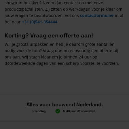
showtuin bekijken? Neem dan contact op met onze
productspecialisten. Zij zitten op werkdagen voor je klaar om
jouw vragen te beantwoorden. Vul ons
contactformulier
in of
bel naar
+31 (0)541-354444
.
Korting? Vraag een offerte aan!
Wil je groots uitpakken en heb je daarom grote aantallen
nodig voor de tuin? Vraag dan nu eenvoudig een offerte bij
ons aan. Wij staan klaar om je binnen 24 uur op
doordeweeksde dagen van een scherp voorstel te voorzien.
Alles voor bouwend Nederland.
Boven 2.000 gratis verzending
Al 40 jaar dé specialist
Alles onder éé
Boven 2.000 gratis verzending
Al 40 jaar dé specialist
Alles onder éé