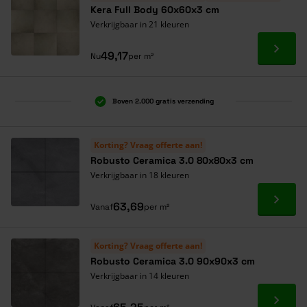
Kera Full Body 60x60x3 cm
Verkrijgbaar in 21 kleuren
Ga naa
49,17
Nu
per m²
Boven 2.000 gratis verzending
Al 40 jaar dé specialist
Alles onder één dak
Korting? Vraag offerte aan!
Robusto Ceramica 3.0 80x80x3 cm
Verkrijgbaar in 18 kleuren
Ga naa
63,69
Vanaf
per m²
Korting? Vraag offerte aan!
Robusto Ceramica 3.0 90x90x3 cm
Verkrijgbaar in 14 kleuren
Ga naa