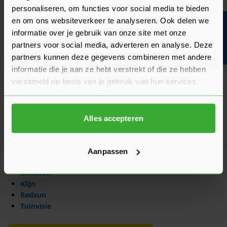
personaliseren, om functies voor social media te bieden
en om ons websiteverkeer te analyseren. Ook delen we
Bouwvakinfo
informatie over je gebruik van onze site met onze
partners voor social media, adverteren en analyse. Deze
partners kunnen deze gegevens combineren met andere
informatie die je aan ze hebt verstrekt of die ze hebben
Ons aanbod keramische tegels 3
verzameld op basis van je gebruik van hun services.
cm
In ons assortiment vind je 3 cm dikke keramische tegels in
Alles accepteren
verschillende kleuren en formaten. De kans is dus groot dat
er ook voor jou iets tussen zit! Ben je op zoek naar een
keramische tegel 3 cm van een specifieke leverancier?
Aanpassen
Sleiderink levert deze tegels van de volgende merken:
Excluton
Klijn
Redsun
Tuinvisie