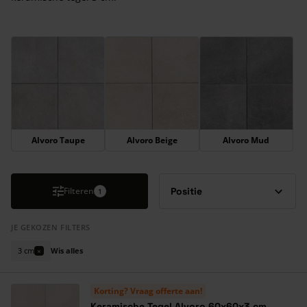
Druk om carrousel over te slaan
Alvoro Taupe
Alvoro Beige
Alvoro Mud
Filteren
1
JE GEKOZEN FILTERS
3 cm
Wis alles
×
Korting? Vraag offerte aan!
Keramische Tegel Alvoro 60x60x3 cm