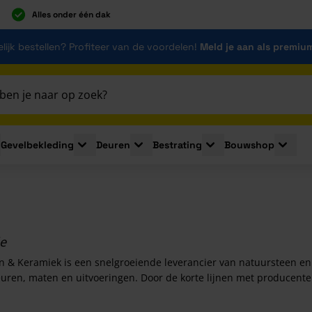
Alles onder één dak
lijk bestellen? Profiteer van de voordelen!
Meld je aan als premiu
Gevelbekleding
Deuren
Bestrating
Bouwshop
for Plaatmaterialen
le submenu for Isolatie
Toggle submenu for Gevelbekleding
Toggle submenu for Deuren
Toggle submenu for Be
Toggle 
le
n & Keramiek is een snelgroeiende leverancier van natuursteen en 
euren, maten en uitvoeringen. Door de korte lijnen met producente