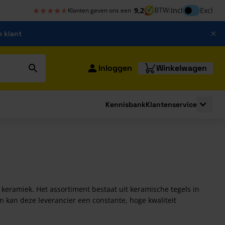
★★★★★
★★★★★
Inclusief bt
9,2
BTW:
Incl
Excl
Klanten geven ons een
m klant
Inloggen
Winkelwagen
Kennisbank
Klantenservice
strating
submenu for Bouwshop
Toggle 
keramiek. Het assortiment bestaat uit keramische tegels in
n kan deze leverancier een constante, hoge kwaliteit