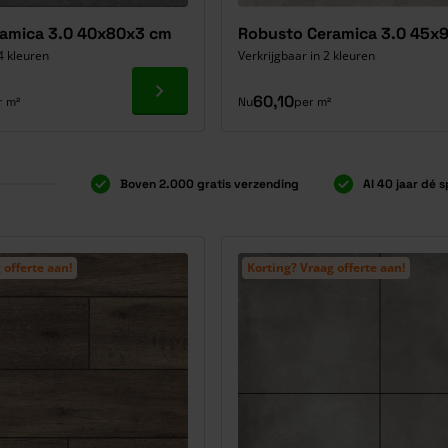
amica 3.0 40x80x3 cm
Robusto Ceramica 3.0 45x
4 kleuren
Verkrijgbaar in 2 kleuren
Ga naar product
60,10
r m²
Nu
per m²
Boven 2.000 gratis verzending
Al 40 jaar dé s
 offerte aan!
Korting? Vraag offerte aan!