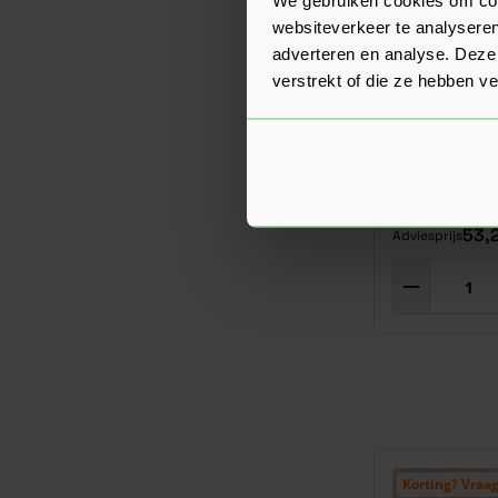
websiteverkeer te analyseren
adverteren en analyse. Deze
verstrekt of die ze hebben v
Robusto Cer
Scout Smoke
53,
Adviesprijs
Korting? Vraag