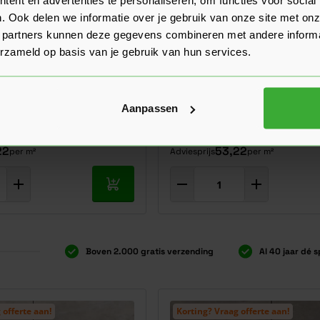
. Ook delen we informatie over je gebruik van onze site met onz
 partners kunnen deze gegevens combineren met andere informat
erzameld op basis van je gebruik van hun services.
amica 3.0 60x60x3 cm
Robusto Ceramica 3.0 60x
Aanpassen
 - 0,36 m² (210259)
Ultra Contemporary Light G
0,36 m² (210265)
22
53,22
per m²
Adviesprijs
per m²
In mijn winkelwagen
Boven 2.000 gratis verzending
Al 40 jaar dé s
 offerte aan!
Korting? Vraag offerte aan!