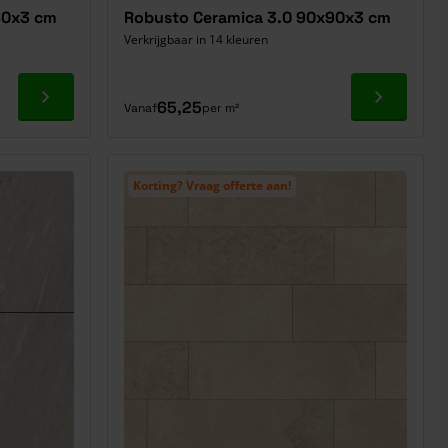
60x3 cm
Robusto Ceramica 3.0 90x90x3 cm
Verkrijgbaar in 14 kleuren
Ga naar product
Ga naar p
65,25
Vanaf
per m²
Korting? Vraag offerte aan!