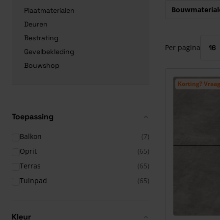
Druk om carrous
Bouwmaterial
Plaatmaterialen
Deuren
Bestrating
Per pagina
Gevelbekleding
Bouwshop
Korting? Vraag
Toepassing
Balkon
(7)
Oprit
(65)
Terras
(65)
Tuinpad
(65)
Kleur