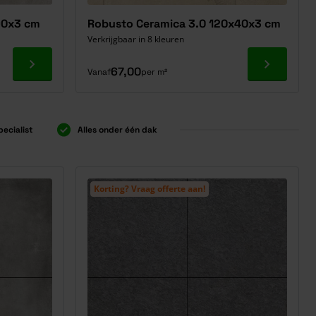
90x3 cm
Robusto Ceramica 3.0 120x40x3 cm
Verkrijgbaar in 8 kleuren
Ga naar product
Ga naar p
67,00
Vanaf
per m²
pecialist
Alles onder één dak
Korting? Vraag offerte aan!