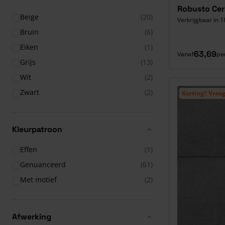
Robusto Cer
Beige
(20)
Verkrijgbaar in 1
Bruin
(6)
Eiken
(1)
63,69
Vanaf
pe
Grijs
(13)
Wit
(2)
Zwart
(2)
Korting? Vraag
Kleurpatroon
Effen
(1)
Genuanceerd
(61)
Met motief
(2)
Afwerking