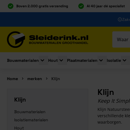
Boven 2.000 gratis verzending
Al 40 jaar dé specialist
Ga naar de inhoud
Zake
Ga naar hoofdinhoud
Bouwmaterialen
Hout
Plaatmaterialen
Isolatie
Toggle submenu for Bouwmaterialen
Toggle submenu for Hout
Toggle submenu 
Togg
Home
merken
Klijn
Klijn
Klijn
Keep It Simp
Klijn Natuurstee
Bouwmaterialen
verschillende kl
Isolatiematerialen
waarborgen.
Hout