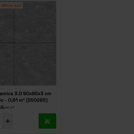
 offerte aan!
amica 3.0 90x90x3 cm
io - 0,81 m² (250285)
58
per m²
In mijn winkelwagen