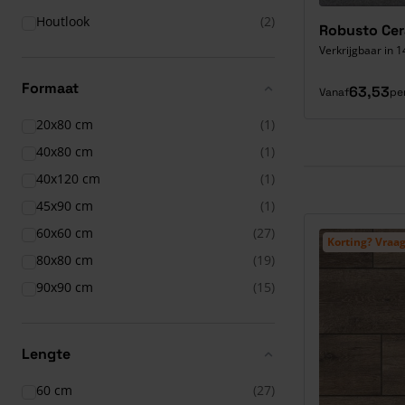
Houtlook
(2)
Robusto Cer
Verkrijgbaar in 1
Formaat
63,53
Vanaf
pe
20x80 cm
(1)
40x80 cm
(1)
40x120 cm
(1)
45x90 cm
(1)
60x60 cm
(27)
Korting? Vraag
80x80 cm
(19)
90x90 cm
(15)
Lengte
60 cm
(27)