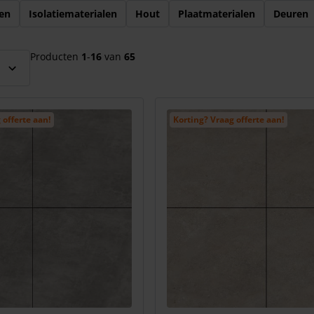
el over te slaan
en
Isolatiematerialen
Hout
Plaatmaterialen
Deuren
Producten
1
-
16
van
65
 offerte aan!
Korting? Vraag offerte aan!