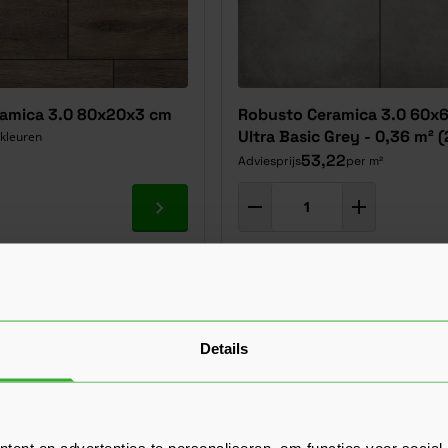
amica 3.0 80x20x3 cm
Robusto Ceramica 3.0 60x
Ultra Basic Grey - 0,36 m² 
 kleuren
53,22
Adviesprijs
per m²
Ga naar product
 offerte aan!
Korting? Vraag offerte aan!
Details
ent en advertenties te personaliseren, om functies voor social