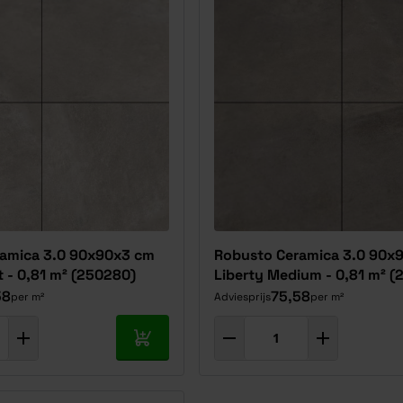
amica 3.0 90x90x3 cm
Robusto Ceramica 3.0 90x
t - 0,81 m² (250280)
Liberty Medium - 0,81 m² (
58
75,58
per m²
Adviesprijs
per m²
In mijn winkelwagen