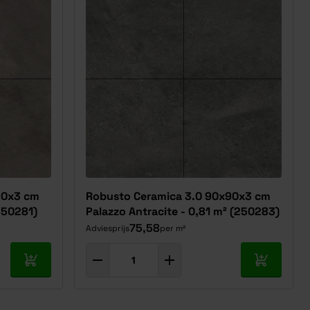
90x3 cm
Robusto Ceramica 3.0 90x90x3 cm
250281)
Palazzo Antracite - 0,81 m² (250283)
75,58
Adviesprijs
per m²
In mijn winkelwagen
In mijn w