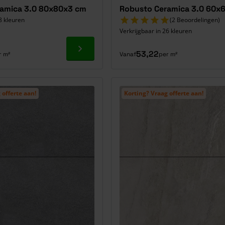
amica 3.0 80x80x3 cm
Robusto Ceramica 3.0 60x
8 kleuren
(2 Beoordelingen)
Verkrijgbaar in 26 kleuren
Ga naar product
53,22
r m²
Vanaf
per m²
 offerte aan!
Korting? Vraag offerte aan!