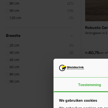
80 cm
(21)
90 cm
(16)
120 cm
(1)
Robusto Cer
Verkrijgbaar in 2
Breedte
20 cm
(1)
80,75
40 cm
(2)
Nu
per m²
45 cm
(1)
60 cm
(27)
Korting? Vraag
80 cm
(19)
90 cm
(15)
Toestemming
We gebruiken cookies
We gebruiken cookies om cont