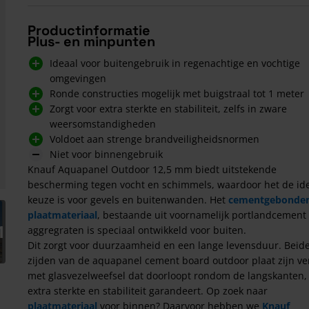
Productinformatie
Plus- en minpunten
Ideaal voor buitengebruik in regenachtige en vochtige
omgevingen
Ronde constructies mogelijk met buigstraal tot 1 meter
Zorgt voor extra sterkte en stabiliteit, zelfs in zware
weersomstandigheden
Voldoet aan strenge brandveiligheidsnormen
Niet voor binnengebruik
Knauf Aquapanel Outdoor 12,5 mm biedt uitstekende
bescherming tegen vocht en schimmels, waardoor het de id
keuze is voor gevels en buitenwanden. Het
cementgebonde
arger image
plaatmateriaal
, bestaande uit voornamelijk portlandcement
1
aggregraten is speciaal ontwikkeld voor buiten.
Dit zorgt voor duurzaamheid en een lange levensduur. Beid
zijden van de aquapanel cement board outdoor plaat zijn ve
met glasvezelweefsel dat doorloopt rondom de langskanten,
extra sterkte en stabiliteit garandeert. Op zoek naar
plaatmateriaal
voor binnen? Daarvoor hebben we
Knauf