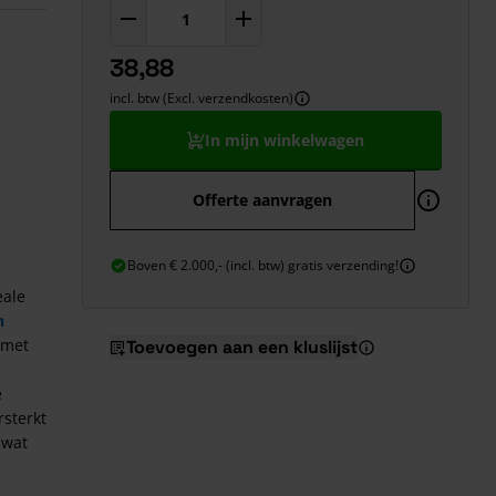
38,88
incl. btw (Excl. verzendkosten)
In mijn winkelwagen
Offerte aanvragen
Boven € 2.000,- (incl. btw) gratis verzending!
eale
n
 met
Toevoegen aan een kluslijst
e
rsterkt
 wat