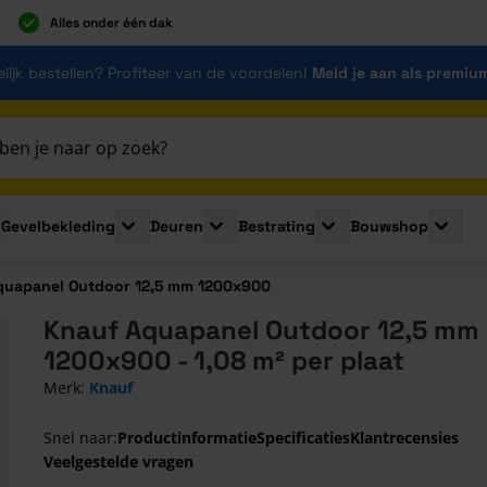
Alles onder één dak
lijk bestellen? Profiteer van de voordelen!
Meld je aan als premiu
Gevelbekleding
Deuren
Bestrating
Bouwshop
for Plaatmaterialen
le submenu for Isolatie
Toggle submenu for Gevelbekleding
Toggle submenu for Deuren
Toggle submenu for Be
Toggle 
quapanel Outdoor 12,5 mm 1200x900
Knauf Aquapanel Outdoor 12,5 mm
1200x900 - 1,08 m² per plaat
Merk:
Knauf
Snel naar:
Productinformatie
Specificaties
Klantrecensies
Veelgestelde vragen