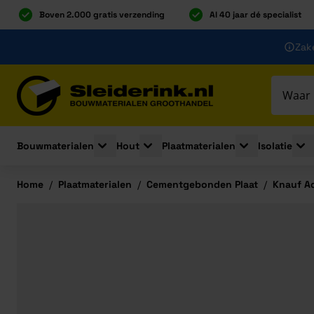
Boven 2.000 gratis verzending
Al 40 jaar dé specialist
Ga naar de inhoud
Zake
Ga naar hoofdinhoud
Bouwmaterialen
Hout
Plaatmaterialen
Isolatie
Toggle submenu for Bouwmaterialen
Toggle submenu for Hout
Toggle submenu 
Togg
Home
/
Plaatmaterialen
/
Cementgebonden Plaat
/
Knauf A