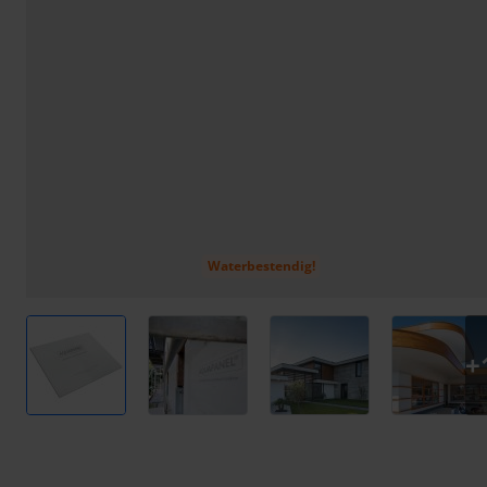
Waterbestendig!
View larger image
View larger image
View larger image
View l
+