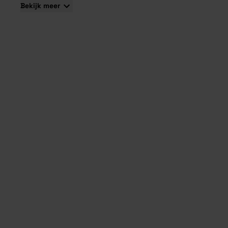
Bekijk meer
Biedt langdurige stabiliteit, zelfs onder zware
weersomstandigheden.