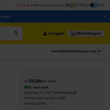
★★★★★
★★★★★
Inclusief bt
9,2
BTW:
Incl
Excl
Klanten geven ons een
m klant
Inloggen
Winkelwagen
Kennisbank
Klantenservice
strating
submenu for Bouwshop
Toggle 
38,88
Nu
per plaat
Op voorraad
Levering in 2 tot 7 werkdagen
Afhalen alleen op afspraak
Aantal platen