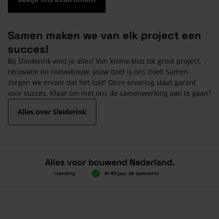
Samen maken we van elk project een
succes!
Bij Sleiderink vind je alles! Van kleine klus tot groot project,
renovatie én nieuwbouw. Jouw doel is ons doel! Samen
zorgen we ervoor dat het lukt! Onze ervaring staat garant
voor succes. Klaar om met ons de samenwerking aan te gaan?
Alles over Sleiderink
Alles voor bouwend Nederland.
n 2.000 gratis verzending
Al 40 jaar dé specialist
Alles onder één d
n 2.000 gratis verzending
Al 40 jaar dé specialist
Alles onder één d