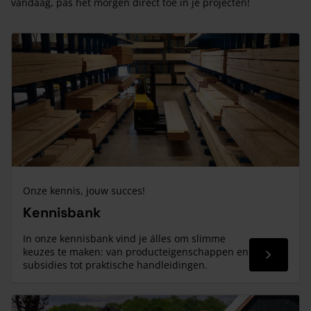
vandaag, pas het morgen direct toe in je projecten!
Onze kennis, jouw succes!
Kennisbank
In onze kennisbank vind je álles om slimme
keuzes te maken: van producteigenschappen en
Read mor
subsidies tot praktische handleidingen.