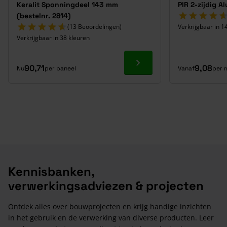
Keralit Sponningdeel 143 mm
PIR 2-zijdig A
(bestelnr. 2814)
(13 Beoordelingen)
Verkrijgbaar in 1
Verkrijgbaar in 38 kleuren
Ga naar product
90,71
9,08
Nu
per paneel
Vanaf
per 
Kennisbanken,
verwerkingsadviezen & projecten
Ontdek alles over bouwprojecten en krijg handige inzichten
in het gebruik en de verwerking van diverse producten. Leer