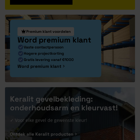
Premium klant voordelen
Word premium klant
Vaste contactpersoon
Hogere projectkorting
Gratis levering vanaf €1000
Word premium klant
Keralit gevelbekleding:
onderhoudsarm en kleurvast!
✓ Voor elke gevel de gewenste kleur!
Ontdek alle Keralit producten