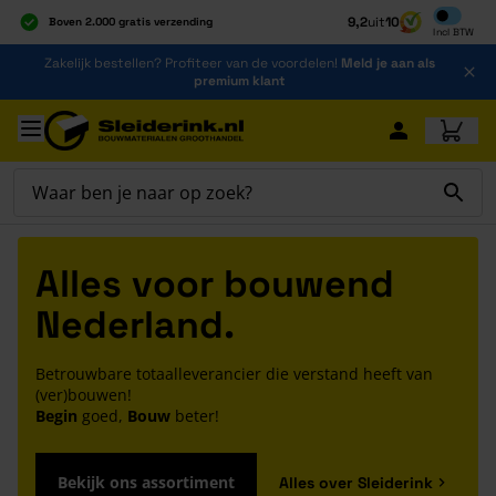
Inclusief b
9,2
uit
10
Boven 2.000 gratis verzending
Incl
BTW
Al 40 jaar dé specialist
Ga naar de inhoud
Zakelijk bestellen? Profiteer van de voordelen!
Meld je aan als
Alles onder één dak
premium klant
Ga naar hoofdinhoud
Alles voor bouwend
Nederland.
Betrouwbare totaalleverancier die verstand heeft van
(ver)bouwen!
Begin
goed,
Bouw
beter!
Bekijk ons assortiment
Alles over Sleiderink