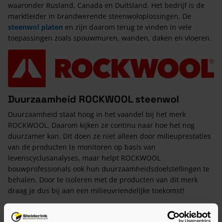
waaronder Rusland, Canada en Duitsland. Het bedrijf is de
marktleider in brandwerende steenwoloplossingen. De
steenwol platen
en zijn daarom terug te vinden in vele
toepassingen zoals spouwmuren, wanden, daken en vloeren.
Duurzaamheid ROCKWOOL steenwol
Duurzaamheid staat hoog in het vaandel bij het merk
ROCKWOOL. Daarom kijken ze continu naar hoe het nog
duurzamer kan. Dit doen ze niet alleen door milieuprestaties
van de producten te monitoren op basis van
levenscyclusanalyses, maar helpt ROCKWOOL
bouwprofessionals ook hun duurzaamheidsdoelstellingen te
behalen. Door te isoleren met de producten van dit merk
draag je dus bij aan een milieuvriendelijke toekomst!
De kracht van ROCKWOOL