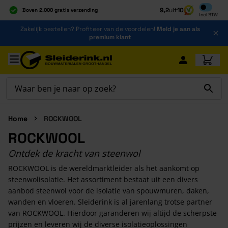
Inclusief b
9,2
uit
10
Boven 2.000 gratis verzending
Incl
BTW
Al 40 jaar dé specialist
Ga naar de inhoud
Zakelijk bestellen? Profiteer van de voordelen!
Meld je aan als
Alles onder één dak
premium klant
Ga naar hoofdinhoud
Home
ROCKWOOL
ROCKWOOL
Ontdek de kracht van steenwol
ROCKWOOL is de wereldmarktleider als het aankomt op
steenwolisolatie. Het assortiment bestaat uit een divers
aanbod steenwol voor de isolatie van spouwmuren, daken,
wanden en vloeren. Sleiderink is al jarenlang trotse partner
van ROCKWOOL. Hierdoor garanderen wij altijd de scherpste
prijzen en leveren wij de diverse isolatieoplossingen