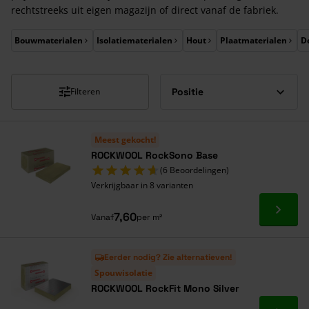
rechtstreeks uit eigen magazijn of direct vanaf de fabriek.
Druk om carrousel over te slaan
Bouwmaterialen
Isolatiematerialen
Hout
Plaatmaterialen
D
Filteren
Meest gekocht!
ROCKWOOL RockSono Base
(6 Beoordelingen)
Verkrijgbaar in 8 varianten
Ga naa
7,60
Vanaf
per m²
Eerder nodig? Zie alternatieven!
Spouwisolatie
ROCKWOOL RockFit Mono Silver