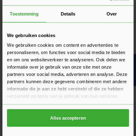
Alle steenwoloplossingen draaien om het benutten van de
natuurlijke kracht van steen. Deze natuurlijke grondstof is de
Toestemming
Details
Over
basis voor alle steenwol producten. Hiermee willen ze de
uitdagingen waarmee onze planeet geconfronteerd wordt
aanpakken. De kracht van ROCKWOOL steenwol kan worden
We gebruiken cookies
weergegeven aan de hand van 7 kenmerken.
We gebruiken cookies om content en advertenties te
Thermisch comfort
personaliseren, om functies voor social media te bieden
Met Thermisch comfort wordt een optimaal binnenklimaat
en om ons websiteverkeer te analyseren. Ook delen we
Bouwvakinfo
bedoeld. Doordat producten van ROCKWOOL niet krimpen of
informatie over je gebruik van onze site met onze
uitzetten, kunnen er geen naden en kieren tussen
partners voor social media, adverteren en analyse. Deze
isolatieplaten ontstaan. Hierdoor worden koudebruggen
partners kunnen deze gegevens combineren met andere
voorkomen en wordt er een constante isolatiewaarde
informatie die je aan ze hebt verstrekt of die ze hebben
geleverd. Je hebt daardoor het hele jaar een comfortabel
verzameld op basis van je gebruik van hun services.
binnenklimaat.
Geluidsisolatie
De open en poreuze structuur van ROCKWOOL steenwol
Alles accepteren
absorbeert geluid en verminderd geluidstrillingen. Het
toepassen van dit materiaal op verschillende plekken zorgt
voor effectieve geluidsisolatie. Ook kan het de akoestiek