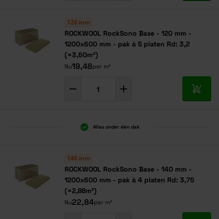
120 mm
ROCKWOOL RockSono Base - 120 mm -
1200x600 mm - pak à 5 platen Rd: 3,2
(=3,60m²)
19,48
Nu
per m²
In mij
Alles onder één dak
140 mm
ROCKWOOL RockSono Base - 140 mm -
1200x600 mm - pak à 4 platen Rd: 3,75
(=2,88m²)
22,84
Nu
per m²