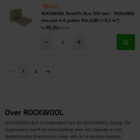
100 mm
ROCKWOOL RockFit Duo 100 mm - 1000x800
mm pak à 4 platen Rd: 2,85 (=3,2 m²)
19,10
Nu
per m²
In mij
1
2
U lees momenteel pagina
Pagina
Over ROCKWOOL
ROCKWOOL B.V. is onderdeel van de ROCKWOOL Group. De
organisatie heeft de beschikking over een fabriek in het
Nederlandse Roermond, maar ook in 14 andere landen