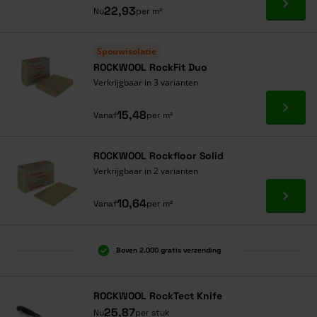
Ga naa
22,93
Nu
per m²
Spouwisolatie
ROCKWOOL RockFit Duo
Verkrijgbaar in 3 varianten
Ga naa
15,48
Vanaf
per m²
ROCKWOOL Rockfloor Solid
Verkrijgbaar in 2 varianten
Ga naa
10,64
Vanaf
per m²
Boven 2.000 gratis verzending
Al 40 jaar dé specialist
Alles onder één dak
ROCKWOOL RockTect Knife
25,87
Nu
per stuk