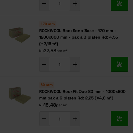
In mij
170 mm
ROCKWOOL RockSono Base - 170 mm -
1200x600 mm - pak à 3 platen Rd: 4,55
(=2,16m²)
27,53
Nu
per m²
In mij
80 mm
ROCKWOOL RockFit Duo 80 mm - 1000x800
mm pak à 6 platen Rd: 2,25 (=4,8 m²)
15,48
Nu
per m²
In mij