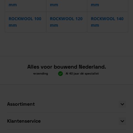
mm
mm
mm
ROCKWOOL 100
ROCKWOOL 120
ROCKWOOL 140
mm
mm
mm
Alles voor bouwend Nederland.
Boven 2.000 gratis verzending
Al 40 jaar dé specialist
Alles onder é
Boven 2.000 gratis verzending
Al 40 jaar dé specialist
Alles onder é
Assortiment
Klantenservice