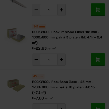
In mij
141 mm
ROCKWOOL RockFit Mono Silver 141 mm -
1000x800 mm pak à 3 platen Rd: 4,1 (= 2,4
m²)
22,93
Nu
per m²
In mij
45 mm
ROCKWOOL RockSono Base - 45 mm -
1200x600 mm - pak à 10 platen Rd: 1,2
(=7,2m²)
7,60
Nu
per m²