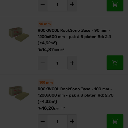
In mij
90 mm
ROCKWOOL RockSono Base - 90 mm -
1200x600 mm - pak à 6 platen Rd: 2,4
(=4,32m²)
14,87
Nu
per m²
In mij
100 mm
ROCKWOOL RockSono Base - 100 mm -
1200x600 mm - pak à 6 platen Rd: 2,70
(=4,32m²)
16,20
Nu
per m²
In mij