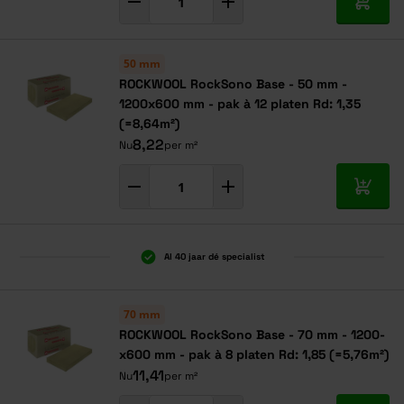
In mij
50 mm
ROCKWOOL RockSono Base - 50 mm -
1200x600 mm - pak à 12 platen Rd: 1,35
(=8,64m²)
8,22
Nu
per m²
In mij
Al 40 jaar dé specialist
70 mm
ROCKWOOL RockSono Base - 70 mm - 1200-
x600 mm - pak à 8 platen Rd: 1,85 (=5,76m²)
11,41
Nu
per m²