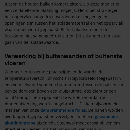
tussen de houten balken komt te zitten. Op deze manier is
een zelfknellende plaatsing mogelijk. Het moet strak tegen
het oppervlak aangedrukt worden en er mogen geen
openingen zijn tussen het isolatiemateriaal en het oppervlak
waarop het wordt geplaatst. Bij het plaatsen moet de
RockSono niet samengedrukt zitten. Dit zal anders ten koste
gaan van de isolatiewaarde.
Verwerking bij buitenwanden of buitenste
vloeren
Wanneer er tussen de plaatszijde en de wandzijde
temperatuursverschil of vocht zit (bijvoorbeeld toegepast in
een voorzetwand voor een buitenmuur, tussen de balken van
een zoldervloer, boven een kruipruimte, etc) dient er een
lucht/ dampscherm geplaatst te worden voordat de
binnenafwerking wordt aangebracht. Dit kan bijvoorbeeld
met één van onze
dampremmende folies
. De banen worden
overlappend geplaatst en vervolgens met een
gewapende
aluminiumtape
afgedicht. Steenwol moet droog blijven om
effectief te werken. Als het nat wordt, kan het zijn