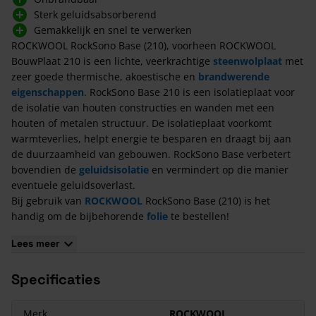
Sterk geluidsabsorberend
Gemakkelijk en snel te verwerken
ROCKWOOL RockSono Base (210), voorheen ROCKWOOL
BouwPlaat 210 is een lichte, veerkrachtige
steenwolplaat
met
zeer goede thermische, akoestische en
brandwerende
eigenschappen
. RockSono Base 210 is een isolatieplaat voor
de isolatie van houten constructies en wanden met een
houten of metalen structuur. De isolatieplaat voorkomt
warmteverlies, helpt energie te besparen en draagt bij aan
de duurzaamheid van gebouwen. RockSono Base verbetert
bovendien de
geluidsisolatie
en vermindert op die manier
eventuele geluidsoverlast.
Bij gebruik van
ROCKWOOL
RockSono Base (210) is het
handig om de bijbehorende
folie
te bestellen!
Voordelen van ROCKWOOL RockSono Base (210)
Lees meer
Hoogste Euro brandklasse A1;
Specificaties
Sterk geluidsabsorberend;
Onbrandbaar;
Gemakkelijk en snel te verwerken;
Merk
ROCKWOOL