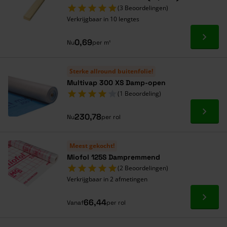
(3 Beoordelingen)
Verkrijgbaar in 10 lengtes
Ga naa
0,69
Nu
per m¹
Sterke allround buitenfolie!
Multivap 300 XS Damp-open
(1 Beoordeling)
Ga naa
230,78
Nu
per rol
Meest gekocht!
Miofol 125S Dampremmend
(2 Beoordelingen)
Verkrijgbaar in 2 afmetingen
Ga naa
66,44
Vanaf
per rol