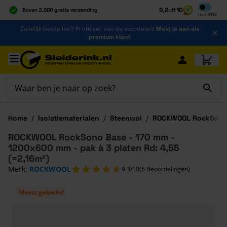
Inclusief b
9,2
uit
10
Boven 2.000 gratis verzending
Incl
BTW
Al 40 jaar dé specialist
Ga naar de inhoud
Zakelijk bestellen? Profiteer van de voordelen!
Meld je aan als
Alles onder één dak
premium klant
Ga naar hoofdinhoud
Home
/
Isolatiematerialen
/
Steenwol
/
ROCKWOOL RockSono
ROCKWOOL RockSono Base - 170 mm -
1200x600 mm - pak à 3 platen Rd: 4,55
(=2,16m²)
Merk:
ROCKWOOL
9.3/10
(6 Beoordelingen)
Meest gekocht!