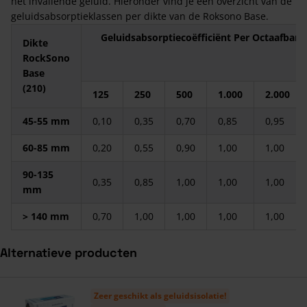
het invallende geluid. Hieronder vind je een overzicht van de
geluidsabsorptieklassen per dikte van de Roksono Base.
Geluidsabsorptiecoëfficiënt Per Octaafband
Dikte
RockSono
Base
(210)
125
250
500
1.000
2.000
45-55 mm
0,10
0,35
0,70
0,85
0,95
60-85 mm
0,20
0,55
0,90
1,00
1,00
90-135
0,35
0,85
1,00
1,00
1,00
mm
> 140 mm
0,70
1,00
1,00
1,00
1,00
Alternatieve producten
Navigeren door de elementen van de carrousel is mogelijk met de ta
Druk om carrousel over te slaan
Zeer geschikt als geluidsisolatie!