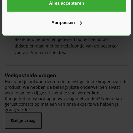
Alles accepteren
10/10
Aanpassen
Gewoon een goed product, voor een goede prijs.
Door
Remco Ahne
Bestellen, betalen en geleverd op het beloofde
tijdstip en dag, met een telefoontje van de bezorger
vooraf. Prima in orde dus.
Veelgestelde vragen
Hier vind je antwoorden op de meest gestelde vragen over dit
product. We hebben de belangrijkste onderwerpen alvast
voor je op een rij gezet zodat je snel verder kunt.
Kun je het antwoord op jouw vraag niet vinden? Neem dan
gerust contact op met een van onze experts we helpen je
graag verder!
Stel je vraag