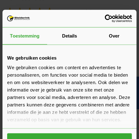
9.3/10
(6 Beoordelingen)
Beoordelingen
5
Toestemming
Details
Over
4 beoordelingen
sterren
4
2 beoordelingen
sterren
We gebruiken cookies
3
0 beoordelingen
sterren
We gebruiken cookies om content en advertenties te
2
personaliseren, om functies voor social media te bieden
0 beoordelingen
sterren
en om ons websiteverkeer te analyseren. Ook delen we
Bouwvakinfo
1 ster
0 beoordelingen
informatie over je gebruik van onze site met onze
partners voor social media, adverteren en analyse. Deze
Beoordeling schrijven
partners kunnen deze gegevens combineren met andere
informatie die je aan ze hebt verstrekt of die ze hebben
verzameld op basis van je gebruik van hun services.