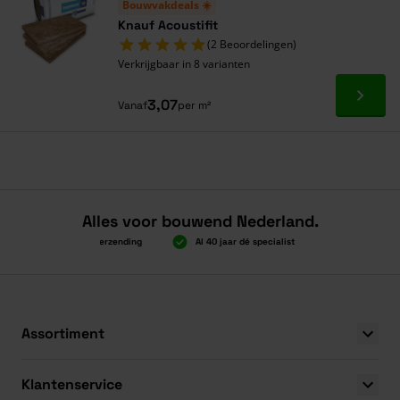
Bouwvakdeals ☀️
Knauf Acoustifit
(2 Beoordelingen)
Verkrijgbaar in 8 varianten
Ga naa
3,07
Vanaf
per m²
Alles voor bouwend Nederland.
Boven 2.000 gratis verzending
Al 40 jaar dé specialist
Alles onder é
Boven 2.000 gratis verzending
Al 40 jaar dé specialist
Alles onder é
Assortiment
Klantenservice