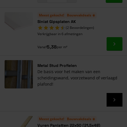
170 mm
4,55
2,16
3
20
Meest gekocht!
Bouwvakdeals ☀️
Siniat Gipsplaten AK
(2 Beoordelingen)
Verkrijgbaar in 6 afmetingen
Ga naa
5,38
Vanaf
per m²
Metal Stud Profielen
De basis voor het maken van een
scheidingswand, voorzetwand of verlaagd
plafond!
Meest gekocht!
Bouwvakdeals ☀️
Vuren Panlatten 22x50 (21,5x48)