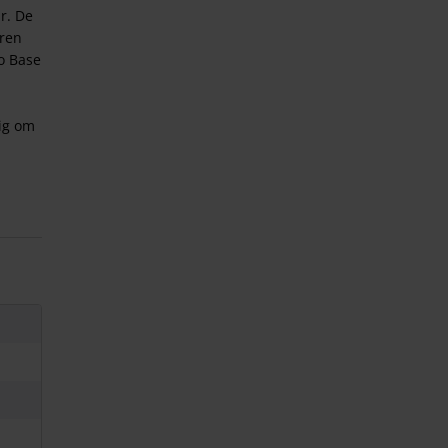
r. De
aren
o Base
ig om
:
rd in