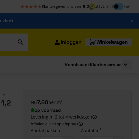
★★★★★
★★★★★
Inclusief bt
9,2
BTW:
Incl
Excl
Klanten geven ons een
m klant
Inloggen
Winkelwagen
Kennisbank
Klantenservice
strating
submenu for Bouwshop
Toggle 
 -
1,2
7,60
Nu
per m²
Op voorraad
Levering in 2 tot 4 werkdagen
Afhalen alleen op afspraak
Aantal pakken
Aantal m²