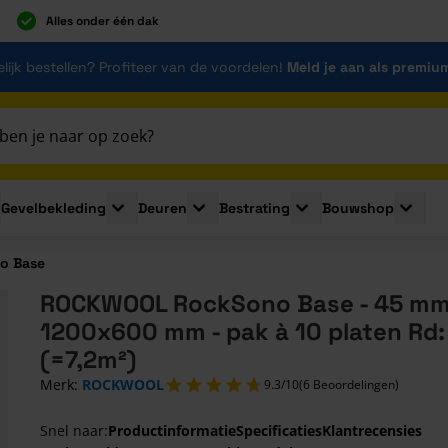
Alles onder één dak
lijk bestellen? Profiteer van de voordelen!
Meld je aan als premiu
Gevelbekleding
Deuren
Bestrating
Bouwshop
for Plaatmaterialen
le submenu for Isolatie
Toggle submenu for Gevelbekleding
Toggle submenu for Deuren
Toggle submenu for Be
Toggle 
o Base
ROCKWOOL RockSono Base - 45 mm
1200x600 mm - pak à 10 platen Rd: 
(=7,2m²)
Merk:
ROCKWOOL
9.3/10
(6 Beoordelingen)
Snel naar:
Productinformatie
Specificaties
Klantrecensies