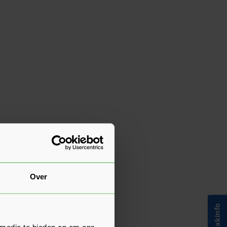
Over
 media te bieden en om ons