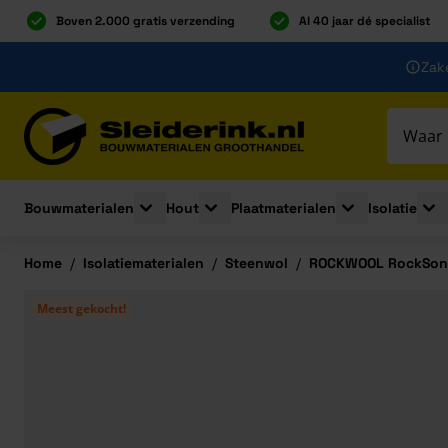
Boven 2.000 gratis verzending
Al 40 jaar dé specialist
Ga naar de inhoud
Zake
Ga naar hoofdinhoud
Bouwmaterialen
Hout
Plaatmaterialen
Isolatie
Toggle submenu for Bouwmaterialen
Toggle submenu for Hout
Toggle submenu 
Togg
Home
/
Isolatiematerialen
/
Steenwol
/
ROCKWOOL RockSon
Meest gekocht!