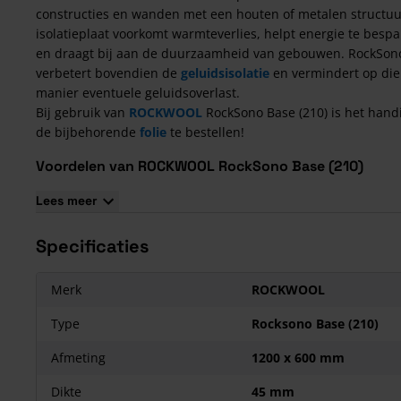
constructies en wanden met een houten of metalen structuu
isolatieplaat voorkomt warmteverlies, helpt energie te besp
en draagt bij aan de duurzaamheid van gebouwen. RockSon
verbetert bovendien de
geluidsisolatie
en vermindert op die
manier eventuele geluidsoverlast.
Bij gebruik van
ROCKWOOL
RockSono Base (210) is het hand
de bijbehorende
folie
te bestellen!
Voordelen van ROCKWOOL RockSono Base (210)
Hoogste Euro brandklasse A1;
Lees meer
Sterk geluidsabsorberend;
Onbrandbaar;
Specificaties
Gemakkelijk en snel te verwerken;
Gegarandeerd blijvende isolatiewaarde;
Merk
ROCKWOOL
Geen naadvorming tussen de
ROCKWOOL platen
, dus geen
warmteverlies.
Type
Rocksono Base (210)
RockSono Base: prijs en afmetingen
Afmeting
1200 x 600 mm
De RockSono Base steenwolplaat heeft de volgende afmeting
Dikte
45 mm
1200x600 mm en wordt, afhankelijk van de plaatdikte, geleve