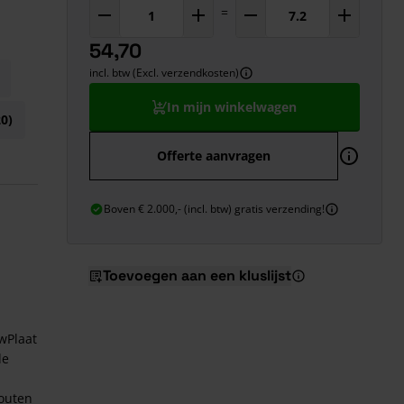
=
54,70
incl. btw (Excl. verzendkosten)
In mijn winkelwagen
0)
Offerte aanvragen
Boven € 2.000,- (incl. btw) gratis verzending!
Toevoegen aan een kluslijst
wPlaat
de
houten