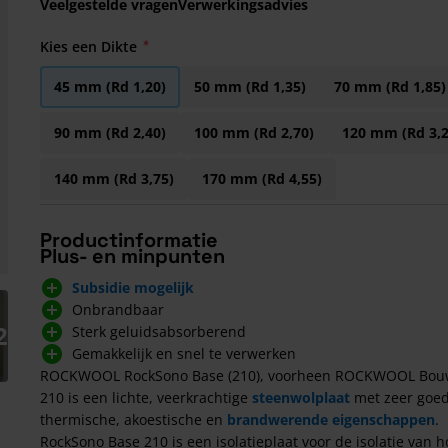
Veelgestelde vragen
Verwerkingsadvies
Kies een Dikte
45 mm (Rd 1,20)
50 mm (Rd 1,35)
70 mm (Rd 1,85)
90 mm (Rd 2,40)
100 mm (Rd 2,70)
120 mm (Rd 3,2
140 mm (Rd 3,75)
170 mm (Rd 4,55)
Productinformatie
Plus- en minpunten
Subsidie mogelijk
arger image
Onbrandbaar
2
Sterk geluidsabsorberend
Gemakkelijk en snel te verwerken
ROCKWOOL RockSono Base (210), voorheen ROCKWOOL Bou
210 is een lichte, veerkrachtige
steenwolplaat
met zeer goe
thermische, akoestische en
brandwerende eigenschappen
.
RockSono Base 210 is een isolatieplaat voor de isolatie van 