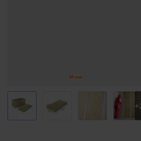
45 mm
View larger image
View larger image
View larger image
View l
+