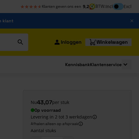
★★★★★
★★★★★
Inclusief bt
9,2
BTW:
Incl
Excl
Klanten geven ons een
m klant
Inloggen
Winkelwagen
Kennisbank
Klantenservice
strating
submenu for Bouwshop
Toggle 
43,07
Nu
per stuk
Op voorraad
Levering in 2 tot 3 werkdagen
Afhalen alleen op afspraak
Aantal stuks