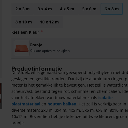
2 x 3 m
3 x 4 m
4 x 5 m
5 x 6 m
6 x 8 m
8 x 10 m
10 x 12 m
Kies een Kleur
Oranje
Klik om opties te bekijken
Productinformatie
Dit Afdekzeil is gemaakt van gewapend polyethyleen met du
geslagen en gestikte randen. Dankzij de aluminium ringen p
meter is het gemakkelijk te bevestigen. Het zeil is waterdicht
arger image
scheurvast, bestand tegen rot, schimmel en chemicaliën. Id
1
voor het afdekken van bouwmaterialen zoals
isolatie
,
plaatmateriaal
en
houten balken
. Het zeil is verkrijgbaar in
diverse maten: 2x3 m, 3x4 m, 4x5 m, 5x6 m, 6x8 m, 8x10 m e
10x12 m. Bovendien heb je de keuze uit twee kleuren: groen
oranje.