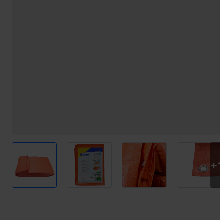
View larger image
View larger image
View larger image
View l
+