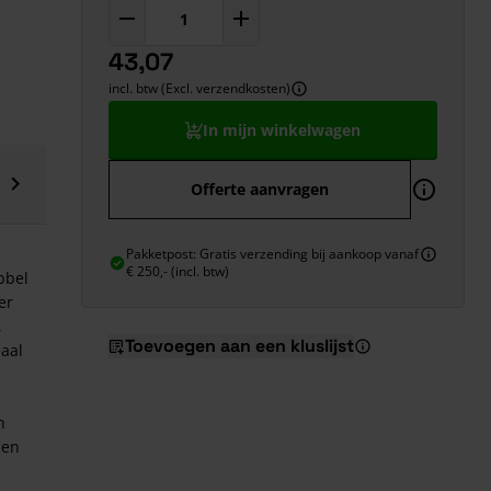
43,07
incl. btw (Excl. verzendkosten)
In mijn winkelwagen
Offerte aanvragen
Pakketpost: Gratis verzending bij aankoop vanaf
€ 250,- (incl. btw)
bbel
er
,
Toevoegen aan een kluslijst
eaal
n
 en