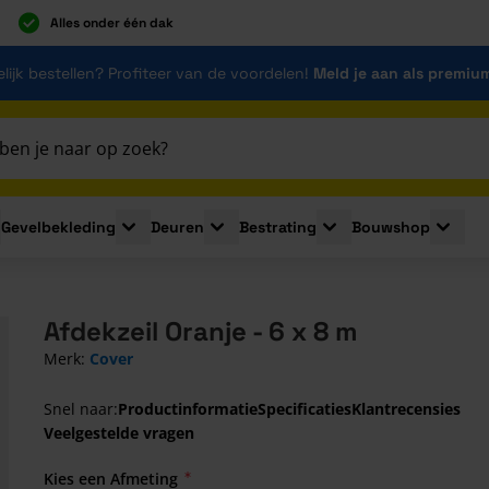
Alles onder één dak
lijk bestellen? Profiteer van de voordelen!
Meld je aan als premiu
Gevelbekleding
Deuren
Bestrating
Bouwshop
for Plaatmaterialen
le submenu for Isolatie
Toggle submenu for Gevelbekleding
Toggle submenu for Deuren
Toggle submenu for Be
Toggle 
Afdekzeil Oranje - 6 x 8 m
Merk:
Cover
Snel naar:
Productinformatie
Specificaties
Klantrecensies
Veelgestelde vragen
Kies een Afmeting