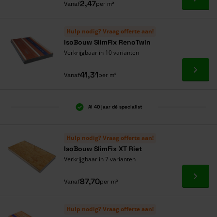
Ga naa
2,47
Vanaf
per m²
Hulp nodig? Vraag offerte aan!
IsoBouw SlimFix RenoTwin
Verkrijgbaar in 10 varianten
Ga naa
41,31
Vanaf
per m²
Al 40 jaar dé specialist
Hulp nodig? Vraag offerte aan!
IsoBouw SlimFix XT Riet
Verkrijgbaar in 7 varianten
Ga naa
87,70
Vanaf
per m²
Hulp nodig? Vraag offerte aan!