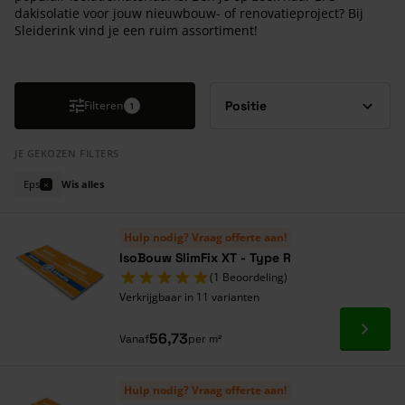
dakisolatie voor jouw nieuwbouw- of renovatieproject? Bij
Sleiderink vind je een ruim assortiment!
Druk om carrousel over te slaan
Filteren
1
JE GEKOZEN FILTERS
Eps
Wis alles
×
Hulp nodig? Vraag offerte aan!
IsoBouw SlimFix XT - Type R
(1 Beoordeling)
Verkrijgbaar in 11 varianten
Ga naa
56,73
Vanaf
per m²
Hulp nodig? Vraag offerte aan!