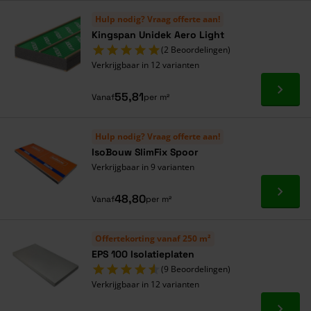
Alles onder één dak
Hulp nodig? Vraag offerte aan!
Kingspan Unidek Aero Light
(2 Beoordelingen)
Verkrijgbaar in 12 varianten
Ga naa
55,81
Vanaf
per m²
Hulp nodig? Vraag offerte aan!
IsoBouw SlimFix Spoor
Verkrijgbaar in 9 varianten
Ga naa
48,80
Vanaf
per m²
Offertekorting vanaf 250 m²
EPS 100 Isolatieplaten
(9 Beoordelingen)
Verkrijgbaar in 12 varianten