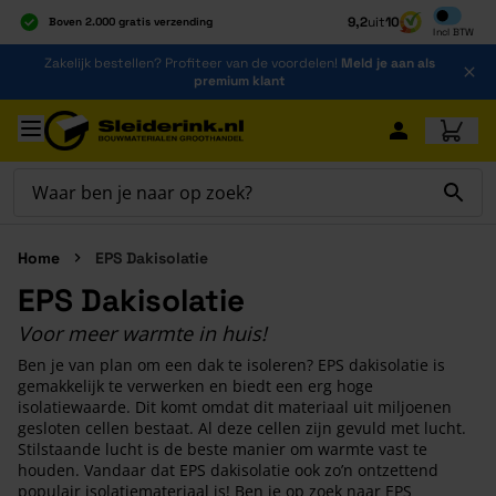
Inclusief b
9,2
uit
10
Boven 2.000 gratis verzending
Incl
BTW
Al 40 jaar dé specialist
Ga naar de inhoud
Zakelijk bestellen? Profiteer van de voordelen!
Meld je aan als
Alles onder één dak
premium klant
Ga naar hoofdinhoud
Home
EPS Dakisolatie
EPS Dakisolatie
Voor meer warmte in huis!
Ben je van plan om een dak te isoleren? EPS dakisolatie is
gemakkelijk te verwerken en biedt een erg hoge
isolatiewaarde. Dit komt omdat dit materiaal uit miljoenen
gesloten cellen bestaat. Al deze cellen zijn gevuld met lucht.
Stilstaande lucht is de beste manier om warmte vast te
houden. Vandaar dat EPS dakisolatie ook zo’n ontzettend
populair isolatiemateriaal is! Ben je op zoek naar EPS