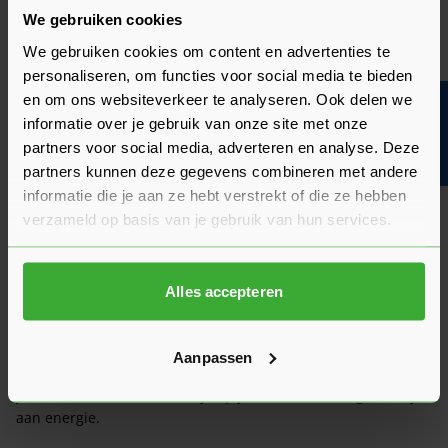
We gebruiken cookies
We gebruiken cookies om content en advertenties te
personaliseren, om functies voor social media te bieden
en om ons websiteverkeer te analyseren. Ook delen we
Bouwvakinfo
informatie over je gebruik van onze site met onze
Voorkom warmteverlies in je
partners voor social media, adverteren en analyse. Deze
woning met EPS dakisolatie!
partners kunnen deze gegevens combineren met andere
informatie die je aan ze hebt verstrekt of die ze hebben
EPS
, oftewel geëxpandeerd polystyreen, ook wel: piepschuim
of
verzameld op basis van je gebruik van hun services.
tempex
weet warme lucht goed vast te houden. Zoals
hierboven al is gezegd komt dit door de samenstelling en
opbouw van het materiaal. Wanneer je jouw dak isoleert met
EPS dakisolatie hoef je dan ook niet bang te zijn dat alle
Alles accepteren
warmte van het stoken direct weer naar buiten toe ontsnapt.
Omdat warme lucht opstijgt, is een goede isolatie van vooral
het dak erg belangrijk. De mate van isolatie heeft dan ook een
Aanpassen
grote invloed op je energierekening. Met EPS dakisolatie hoef
je minder te stoken en ben je op jaarbasis minder geld kwijt
aan energie.