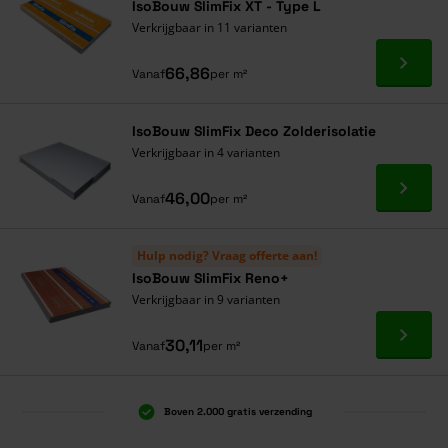
IsoBouw SlimFix XT - Type L
Verkrijgbaar in 11 varianten
Ga naa
66,86
Vanaf
per m²
IsoBouw SlimFix Deco Zolderisolatie
Verkrijgbaar in 4 varianten
Ga naa
46,00
Vanaf
per m²
Hulp nodig? Vraag offerte aan!
IsoBouw SlimFix Reno+
Verkrijgbaar in 9 varianten
Ga naa
30,11
Vanaf
per m²
Boven 2.000 gratis verzending
Al 40 jaar dé specialist