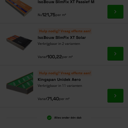
IsoBouw SlimFix XT Passief M
Ga naa
121,75
Nu
per m²
Hulp nodig? Vraag offerte aan!
IsoBouw SlimFix XT Solar
Verkrijgbaar in 2 varianten
Ga naa
100,22
Vanaf
per m²
Hulp nodig? Vraag offerte aan!
Kingspan Unidek Aero
Verkrijgbaar in 11 varianten
Ga naa
71,40
Vanaf
per m²
Alles onder één dak