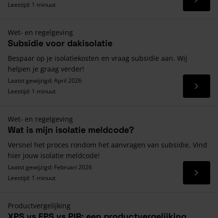
Lees 
Leestijd: 1 minuut
Wet- en regelgeving
Subsidie voor dakisolatie
Bespaar op je isolatiekosten en vraag subsidie aan. Wij
helpen je graag verder!
Laatst gewijzigd: April 2026
Lees 
Leestijd: 1 minuut
Wet- en regelgeving
Wat is mijn isolatie meldcode?
Versnel het proces rondom het aanvragen van subsidie. Vind
hier jouw isolatie meldcode!
Laatst gewijzigd: Februari 2026
Lees 
Leestijd: 1 minuut
Productvergelijking
XPS vs EPS vs PIR; een productvergelijking