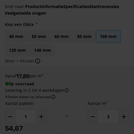
Snel naar:
Productinformatie
Specificaties
Klantrecensies
Veelgestelde vragen
Kies een Dikte
40 mm
50 mm
60 mm
80 mm
100 mm
120 mm
140 mm
Meer = Minder
17,86
Vanaf
per m²
Op voorraad
Levering in 2 tot 4 werkdagen
Afhalen alleen op afspraak
Aantal pakken
Aantal m²
=
54,67