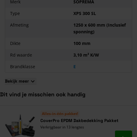
Merk
SOPREMA
lage lambdawaarde.
Type
XPS 300 SL
De platen bestaan uit geëxtrudeerd polystyreen (XPS)
hardschuim.
Afmeting
1250 x 600 mm (Inclusief
De platen met een dikte van 40 t/m 140 mm beschikken over
sponning)
een sponning.
Dikte
100 mm
De druksterkte van de plaat bedraagt ≥ 300 kPa.
Rd waarde
3,10 m² K/W
Brandklasse
E
Bekijk meer
Dit vind je misschien ook handig
Navigeren door de elementen van de carrousel is mogelijk met de ta
Druk om carrousel over te slaan
Druk op om naar carrouselnavigatie te gaan
Alles-in-één pakket!
CoverPro EPDM Dakbedekking Pakket
Verkrijgbaar in 13 lengtes