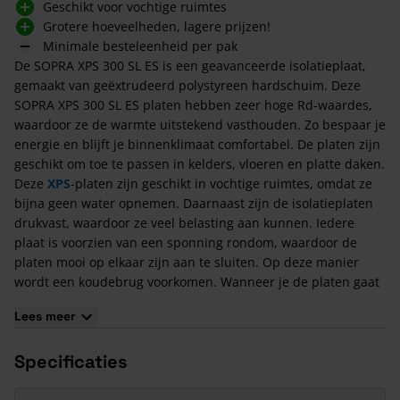
Geschikt voor vochtige ruimtes
Grotere hoeveelheden, lagere prijzen!
Minimale besteleenheid per pak
De SOPRA XPS 300 SL ES is een geavanceerde isolatieplaat,
gemaakt van geëxtrudeerd polystyreen hardschuim. Deze
SOPRA XPS 300 SL ES platen hebben zeer hoge Rd-waardes,
waardoor ze de warmte uitstekend vasthouden. Zo bespaar je
energie en blijft je binnenklimaat comfortabel. De platen zijn
geschikt om toe te passen in kelders, vloeren en platte daken.
Deze
XPS
-platen zijn geschikt in vochtige ruimtes, omdat ze
bijna geen water opnemen. Daarnaast zijn de isolatieplaten
drukvast, waardoor ze veel belasting aan kunnen. Iedere
plaat is voorzien van een sponning rondom, waardoor de
platen mooi op elkaar zijn aan te sluiten. Op deze manier
wordt een koudebrug voorkomen. Wanneer je de platen gaat
toepassen bij een omkeerdak (plat dak), dien je deze wel te
Lees meer
plaatsen in combinatie met ballast zodat de platen niet
kunnen wegwaaien.
Specificaties
Kenmerken van SOPRA XPS 300 SL ES
Deze platen zijn voorzien van extra hoge RD-waardes en een