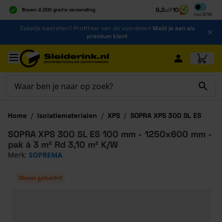
Inclusief b
9,2
uit
10
Boven 2.000 gratis verzending
Incl
BTW
Al 40 jaar dé specialist
Ga naar de inhoud
Zakelijk bestellen? Profiteer van de voordelen!
Meld je aan als
Alles onder één dak
premium klant
Ga naar hoofdinhoud
Home
/
Isolatiematerialen
/
XPS
/
SOPRA XPS 300 SL ES
SOPRA XPS 300 SL ES 100 mm - 1250x600 mm -
pak à 3 m² Rd 3,10 m² K/W
Merk:
SOPREMA
Meest gekocht!