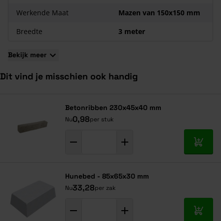
Werkende Maat
Mazen van 150x150 mm
Breedte
3 meter
Bekijk meer
Dit vind je misschien ook handig
Navigeren door de elementen van de carrousel is mogelijk met de ta
Druk om carrousel over te slaan
Druk op om naar carrouselnavigatie te gaan
Betonribben 230x45x40 mm
0,98
Nu
per stuk
In mij
Hunebed - 85x65x30 mm
33,28
Nu
per zak
In mij