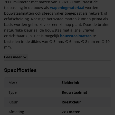
2000 milimeter met mazen van 150x150 mm. Naast de
toepassing in de bouw als
wapeningmateriaal
worden
bouwstaalmatten ook steeds vaker toegepast als hekwerk of
erfafscheiding. Roestige bouwstaalmatten kunnen prima als
basis worden gebruikt voor een klimop plant. Door de bruine
natuurlijke kleur zal de bouwstaalmat al snel vrijwel
onzichtbaar zijn. Het is mogelijk
bouwstaalmatten
te
bestellen in de diktes van ∅ 5 mm, ∅ 6 mm, ∅ 8 mm en ∅ 10
mm.
Toepassing
Lees meer
Bouwstaalmatten worden toegepast in gewapende
betonvloeren,
Specificaties
combinatievloeren
- en wanden in de
woningbouw en utiliteitsbouw. En verder worden ze gebruikt
als wapening in prefab elementen, onderwapening,
Merk
Sleiderink
bovenwapening, randwapening, voegwapening enz.
Type
Bouwstaalmat
Kleur
Roestkleur
Afmeting
2x3 meter