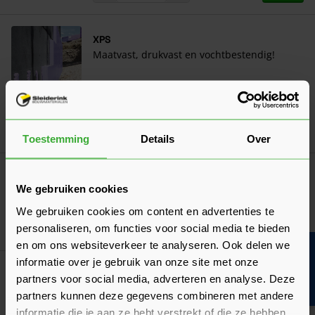
XPS
Maatvast, drukvast en vochtbestendig!
Toestemming
Details
Over
Hunebed - 100x65x40 mm
24,08
We gebruiken cookies
Nu
per zak
We gebruiken cookies om content en advertenties te
In mij
personaliseren, om functies voor social media te bieden
en om ons websiteverkeer te analyseren. Ook delen we
Bouwvakinfo
informatie over je gebruik van onze site met onze
Hunebed - 105x65x50 mm
partners voor social media, adverteren en analyse. Deze
25,29
Nu
per zak
partners kunnen deze gegevens combineren met andere
informatie die je aan ze hebt verstrekt of die ze hebben