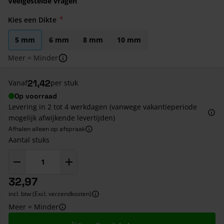
Veelgestelde vragen
Kies een Dikte
5 mm
6 mm
8 mm
10 mm
Meer = Minder
21,42
Vanaf
per stuk
Op voorraad
Levering in 2 tot 4 werkdagen (vanwege vakantieperiode
mogelijk afwijkende levertijden)
Afhalen alleen op afspraak
Aantal stuks
32,97
incl. btw (Excl. verzendkosten)
Meer = Minder