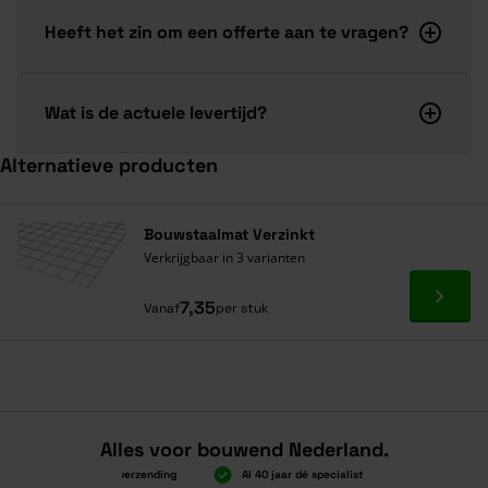
Heeft het zin om een offerte aan te vragen?
Wat is de actuele levertijd?
Alternatieve producten
Navigeren door de elementen van de carrousel is mogelijk met de ta
Druk om carrousel over te slaan
Bouwstaalmat Verzinkt
Verkrijgbaar in 3 varianten
Ga naa
7,35
Vanaf
per stuk
Alles voor bouwend Nederland.
Boven 2.000 gratis verzending
Al 40 jaar dé specialist
Alles onder 