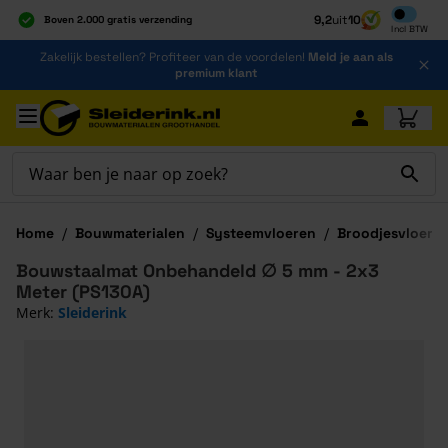
Inclusief b
9,2
uit
10
Boven 2.000 gratis verzending
Incl
BTW
Al 40 jaar dé specialist
Ga naar de inhoud
Zakelijk bestellen? Profiteer van de voordelen!
Meld je aan als
Alles onder één dak
premium klant
Ga naar hoofdinhoud
Home
/
Bouwmaterialen
/
Systeemvloeren
/
Broodjesvloer
/
Bouwstaalmat Onbehandeld ∅ 5 mm - 2x3
Meter (PS130A)
Merk:
Sleiderink