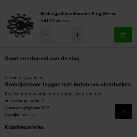
Dekkingsafstandhouder Ring 30 mm
0,15
Nu
per stuk
In mij
Goed voorbereid aan de slag
Verwerkingsadvies
Broodjesvloer leggen met betonnen vloerbalken
Realiseer eenvoudig een broodjesvloer met ons
verwerkingsadvies!
Laatst gewijzigd: Juni 2026
Lees 
Leestijd: 1 minuut
Klantrecensies