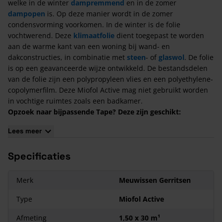
welke in de winter
dampremmend
en in de zomer
dampopen
is. Op deze manier wordt in de zomer
condensvorming voorkomen. In de winter is de folie
vochtwerend. Deze
klimaatfolie
dient toegepast te worden
aan de warme kant van een woning bij wand- en
dakconstructies, in combinatie met
steen
- of
glaswol
. De folie
is op een geavanceerde wijze ontwikkeld. De bestandsdelen
van de folie zijn een polypropyleen vlies en een polyethylene-
copolymerfilm. Deze Miofol Active mag niet gebruikt worden
in vochtige ruimtes zoals een badkamer.
Opzoek naar bijpassende Tape? Deze zijn geschikt:
Vast-R Spinvliestape
: voor het afplakken van naden en
Lees meer
overlappen.
Vast-R Butyl tape
: om doorvoeren en aansluitingen wind- en
Specificaties
waterdicht af te sluiten.
Tyvek FlexWrap tape
: om doorvoeren en aansluitingen wind-
en waterdicht af te sluiten.
Merk
Meuwissen Gerritsen
VAST-R Totaal Tape
: om overlappen af te plakken en het
repareren van scheuren.
Type
Miofol Active
Dampremmende Miofol Active
Afmeting
1,50 x 30 m¹
In de winter is de luchtvochtigheid laag en loopt de