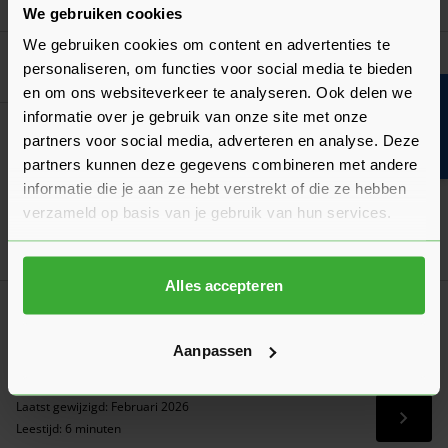
32,56
Nu
per rol
We gebruiken cookies
We gebruiken cookies om content en advertenties te
Goed voorbereid aan de slag
personaliseren, om functies voor social media te bieden
en om ons websiteverkeer te analyseren. Ook delen we
Bouwvakinfo
informatie over je gebruik van onze site met onze
Algemeen
partners voor social media, adverteren en analyse. Deze
Wanneer gebruik je welke folie tape?
partners kunnen deze gegevens combineren met andere
Met de juiste tape voorkom je vochtproblemen, warmteverlies
informatie die je aan ze hebt verstrekt of die ze hebben
en schade aan je constructie.
verzameld op basis van je gebruik van hun services.
Laatst gewijzigd: Februari 2026
Lees 
Leestijd: 1 minuut
Alles accepteren
Algemeen
Wanneer gebruik je welke folie?
Aanpassen
Er zijn verschillende varianten folies beschikbaar. We leggen
je graag uit welke jij moet hebben voor jouw project!
Laatst gewijzigd: Februari 2026
Lees 
Leestijd: 6 minuten