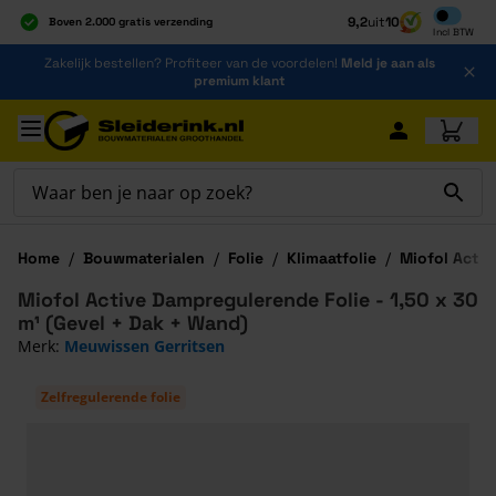
Inclusief b
9,2
uit
10
Boven 2.000 gratis verzending
Incl
BTW
Al 40 jaar dé specialist
Ga naar de inhoud
Zakelijk bestellen? Profiteer van de voordelen!
Meld je aan als
Alles onder één dak
premium klant
Ga naar hoofdinhoud
Home
/
Bouwmaterialen
/
Folie
/
Klimaatfolie
/
Miofol Acti
Miofol Active Dampregulerende Folie - 1,50 x 30
m¹ (Gevel + Dak + Wand)
Merk:
Meuwissen Gerritsen
Zelfregulerende folie