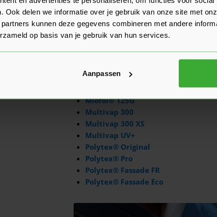
De belangrijkste functie van dampopen fol
. Ook delen we informatie over je gebruik van onze site met onz
Door de folie aan de buitenzijde van het gek
 partners kunnen deze gegevens combineren met andere informat
staat en behoudt het zijn isolatiewaarde.
erzameld op basis van je gebruik van hun services.
Isoleer je de koude kant van een dak of geve
beste voor een dampopen folie. In ons asso
Aanpassen
Spinvlies Dampopen Folie
Miofol® 125G
Multivap 300
Multivap 300 XS
Multivap UV+
Polytex® Original
Polytex® Pro
Polytex® Fassade FR
Polytex® Fassade Eco