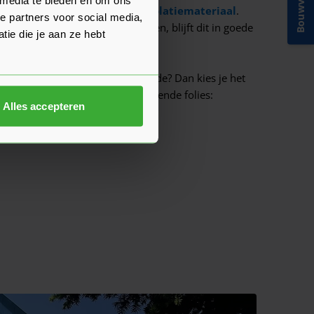
Bouwvakinfo
ie is het drooghouden van het
isolatiemateriaal
.
e partners voor social media,
ozen isolatiemateriaal te plaatsen, blijft dit in goede
ie die je aan ze hebt
l, oftewel isoleer je de buitenzijde? Dan kies je het
rtiment kun je kiezen uit de volgende folies:
Alles accepteren