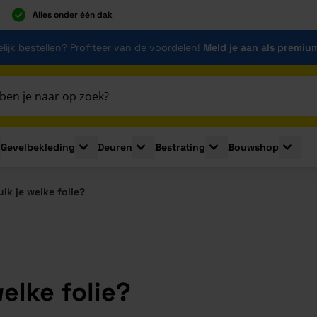
Alles onder één dak
lijk bestellen? Profiteer van de voordelen!
Meld je aan als premiu
Gevelbekleding
Deuren
Bestrating
Bouwshop
for Plaatmaterialen
le submenu for Isolatie
Toggle submenu for Gevelbekleding
Toggle submenu for Deuren
Toggle submenu for Be
Toggle 
k je welke folie?
elke folie?