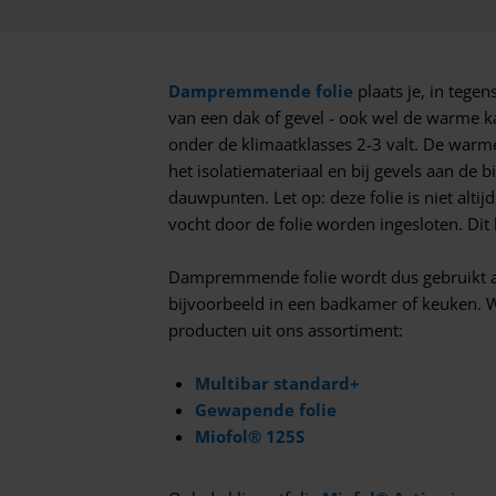
Dampremmende folie
plaats je, in tege
van een dak of gevel - ook wel de warme k
onder de klimaatklasses 2-3 valt. De warme 
het isolatiemateriaal en bij gevels aan de 
dauwpunten. Let op: deze folie is niet alti
vocht door de folie worden ingesloten. Di
Dampremmende folie wordt dus gebruikt aa
bijvoorbeeld in een badkamer of keuken. W
producten uit ons assortiment:
Multibar standard+
Gewapende folie
Miofol® 125S