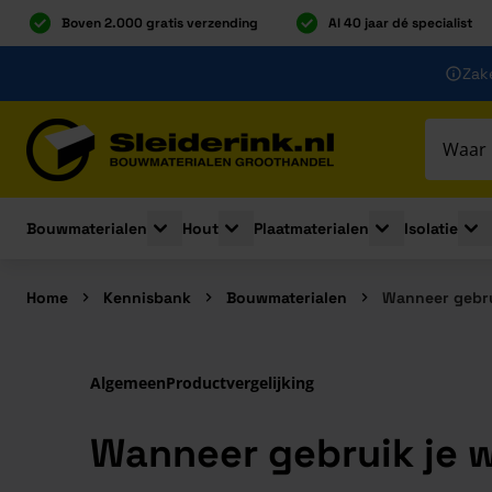
Boven 2.000 gratis verzending
Al 40 jaar dé specialist
Ga naar de inhoud
Zake
Ga naar hoofdinhoud
Bouwmaterialen
Hout
Plaatmaterialen
Isolatie
Toggle submenu for Bouwmaterialen
Toggle submenu for Hout
Toggle submenu 
Togg
Home
Kennisbank
Bouwmaterialen
Wanneer gebrui
Algemeen
Productvergelijking
Wanneer gebruik je w