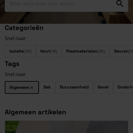
Categorieën
Snel naar
Isolatie
Hout
Plaatmaterialen
Deuren
(36)
(18)
(35)
(1
Tags
Snel naar
Dak
Duurzaamheid
Gevel
Onderh
Algemeen
Algemeen artikelen