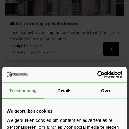
Witte aanslag op bakstenen
Lees hoe witte aanslag op bakstenen ontstaat, hoe je het
verwijdert en kunt voorkomen!
Leestijd: 10 minuten
Lees me
Laatst gewijzigd:
21 mei 2026
Toestemming
Details
Over
We gebruiken cookies
We gebruiken cookies om content en advertenties te
Soorten bakstenen: welke past bij jouw
personaliseren, om functies voor social media te bieden
gevel?