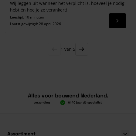
Wij leggen uit wanneer het verplicht is, hoeveel je nodig
hebt én hoe je ze verankert!
Leestijd: 10 minuten
Lees me
Laatst gewijzigd:
28 april 2026
1 van 5
Alles voor bouwend Nederland.
Boven 2.000 gratis verzending
Al 40 jaar dé specialist
Alles onder é
Boven 2.000 gratis verzending
Al 40 jaar dé specialist
Alles onder é
Assortiment