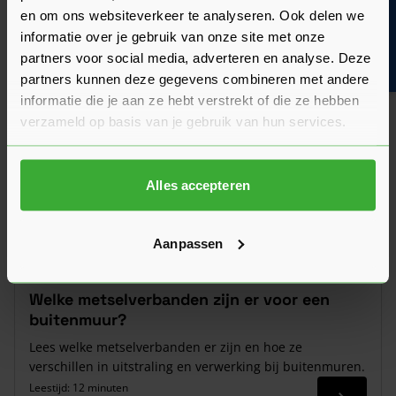
en om ons websiteverkeer te analyseren. Ook delen we
Bouwvakinfo
Lees alles over de verschillende soorten, formaten,
informatie over je gebruik van onze site met onze
kleuren en merken.
partners voor social media, adverteren en analyse. Deze
Leestijd: 13 minuten
partners kunnen deze gegevens combineren met andere
Lees me
Laatst gewijzigd:
18 mei 2026
informatie die je aan ze hebt verstrekt of die ze hebben
verzameld op basis van je gebruik van hun services.
Alles accepteren
Aanpassen
Welke metselverbanden zijn er voor een
buitenmuur?
Lees welke metselverbanden er zijn en hoe ze
verschillen in uitstraling en verwerking bij buitenmuren.
Leestijd: 12 minuten