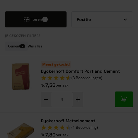
Druk om carrousel over te slaan
Filteren
1
JE GEKOZEN FILTERS
Cement
Wis alles
×
Meest gekocht!
Dyckerhoff Comfort Portland Cement
(3 Beoordelingen)
7,56
Nu
per zak
In mij
Dyckerhoff Metselcement
(1 Beoordeling)
7,80
Nu
per zak