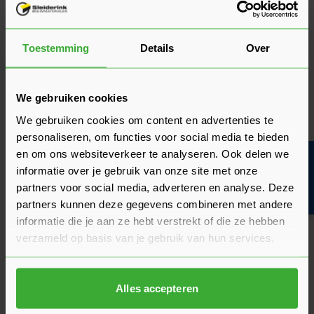
samenstelling heeft het een groot watervasthoudend
vermogen en levert het een prettig verwerkbare metselspecie
op, waarmee je duurzame metselwerken kunt opleveren.
Toestemming
Details
Over
Wit cement
is vervaardigd uit 95-100% portlandcement en
heeft in tegelstelling tot traditioneel grijs cement een witte
We gebruiken cookies
kleur. Het witte cement heeft een fijne korrel met voldoende
druk, wat essentieel is voor het behoud van zijn sterkte en
We gebruiken cookies om content en advertenties te
duurzaamheid bij gebruik in diverse bouwtoepassingen.
personaliseren, om functies voor social media te bieden
en om ons websiteverkeer te analyseren. Ook delen we
Bouwvakinfo
Aanvullende benodigdheden voor het
informatie over je gebruik van onze site met onze
maken van cement
partners voor social media, adverteren en analyse. Deze
Voor het maken van cement bieden we bij Sleiderink het
partners kunnen deze gegevens combineren met andere
totaalpakket aan. Zo hebben we de standaard
hoge
informatie die je aan ze hebt verstrekt of die ze hebben
speciekuip
om cement aan te maken en
mixers
voor het goed
verzameld op basis van je gebruik van hun services.
en nauwkeurig mengen. Voor Portlandcement en wit cement
is er
voegzand
beschikbaar dat je in combinatie kunt
gebruiken.
Alles accepteren
Toepassingen cement