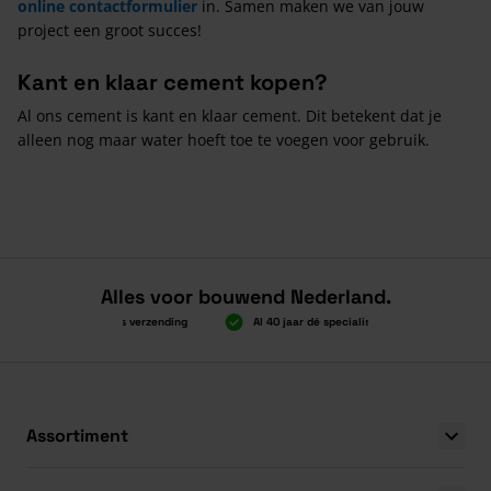
online contactformulier
in. Samen maken we van jouw
project een groot succes!
Kant en klaar cement kopen?
Al ons cement is kant en klaar cement. Dit betekent dat je
alleen nog maar water hoeft toe te voegen voor gebruik.
Alles voor bouwend Nederland.
Boven 2.000 gratis verzending
Al 40 jaar dé specialist
Alles onde
Boven 2.000 gratis verzending
Al 40 jaar dé specialist
Alles onde
Assortiment