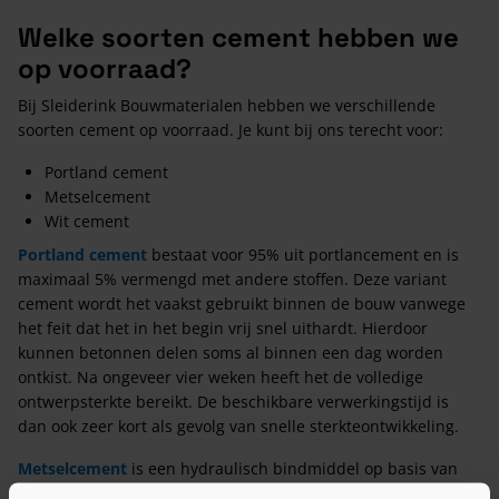
Welke soorten cement hebben we
op voorraad?
Bij Sleiderink Bouwmaterialen hebben we verschillende
soorten cement op voorraad. Je kunt bij ons terecht voor:
Portland cement
Metselcement
Wit cement
Portland cement
bestaat voor 95% uit portlancement en is
maximaal 5% vermengd met andere stoffen. Deze variant
cement wordt het vaakst gebruikt binnen de bouw vanwege
het feit dat het in het begin vrij snel uithardt. Hierdoor
kunnen betonnen delen soms al binnen een dag worden
ontkist. Na ongeveer vier weken heeft het de volledige
ontwerpsterkte bereikt. De beschikbare verwerkingstijd is
dan ook zeer kort als gevolg van snelle sterkteontwikkeling.
Metselcement
is een hydraulisch bindmiddel op basis van
cement, kalksteenmeel en luchtbelvormer. Door deze