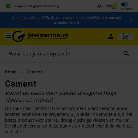
Inclusief b
9,2
uit
10
Boven 2.000 gratis verzending
Incl
BTW
Al 40 jaar dé specialist
Ga naar de inhoud
Zakelijk bestellen? Profiteer van de voordelen!
Meld je aan als
Alles onder één dak
premium klant
Ga naar hoofdinhoud
Home
Cement
Cement
Vormt de basis voor sterke, draagkrachtige
vloeren en muren!
Op zoek naar cement? Ons assortiment biedt verschillende
soorten voor diverse projecten. Bij Sleiderink vind je altijd het
juiste product voor sterke, draagkrachtige vloeren en muren.
Scroll snel verder op deze pagina en bestel voordelig via onze
website.