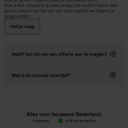
Kun je het antwoord op jouw vraag niet vinden? Neem dan
gerust contact op met een van onze experts we helpen je
graag verder!
Stel je vraag
Heeft het zin om een offerte aan te vragen?
Wat is de actuele levertijd?
Alles voor bouwend Nederland.
Boven 2.000 gratis verzending
Al 40 jaar dé specialist
Alles onde
Boven 2.000 gratis verzending
Al 40 jaar dé specialist
Alles onde