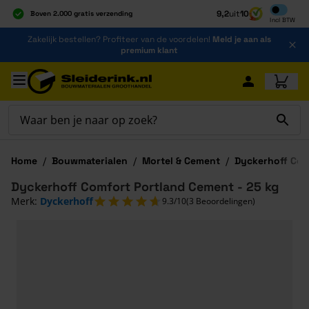
Inclusief b
9,2
uit
10
Boven 2.000 gratis verzending
Incl
BTW
Al 40 jaar dé specialist
Ga naar de inhoud
Zakelijk bestellen? Profiteer van de voordelen!
Meld je aan als
Alles onder één dak
premium klant
Ga naar hoofdinhoud
Home
/
Bouwmaterialen
/
Mortel & Cement
/
Dyckerhoff Com
Dyckerhoff Comfort Portland Cement - 25 kg
Merk:
Dyckerhoff
9.3/10
(3 Beoordelingen)