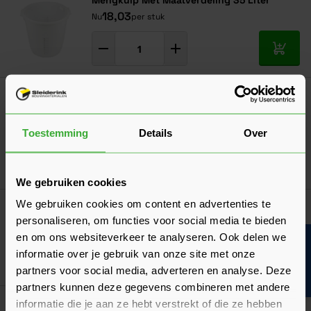
Mengkuip Met Maatverdeling 35 Liter
18,03
Nu
per stuk
In mij
Super Prof Garde Voor Mortel, Gips en Lijm
Voor Boorkop 590x125 mm
39,85
Nu
per stuk
Toestemming
Details
Over
In mij
We gebruiken cookies
We gebruiken cookies om content en advertenties te
Kruiwagen 80L
personaliseren, om functies voor social media te bieden
199,65
Nu
per stuk
en om ons websiteverkeer te analyseren. Ook delen we
Bouwvakinfo
informatie over je gebruik van onze site met onze
In mij
partners voor social media, adverteren en analyse. Deze
partners kunnen deze gegevens combineren met andere
Klantrecensies
informatie die je aan ze hebt verstrekt of die ze hebben