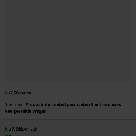
Nu
7,56
per zak
Snel naar:
Productinformatie
Specificaties
Klantrecensies
Veelgestelde vragen
7,56
Nu
per zak