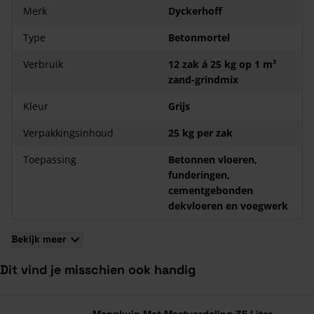
Merk
Dyckerhoff
Type
Betonmortel
Verbruik
12 zak á 25 kg op 1 m³
zand-grindmix
Kleur
Grijs
Verpakkingsinhoud
25 kg per zak
Toepassing
Betonnen vloeren,
funderingen,
cementgebonden
dekvloeren en voegwerk
Bekijk meer
Dit vind je misschien ook handig
Navigeren door de elementen van de carrousel is mogelijk met de ta
Druk om carrousel over te slaan
Druk op om naar carrouselnavigatie te gaan