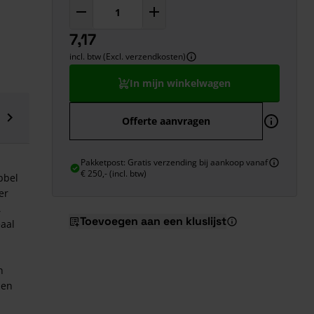
7,17
incl. btw (Excl. verzendkosten)
In mijn winkelwagen
Offerte aanvragen
Pakketpost: Gratis verzending bij aankoop vanaf
€ 250,- (incl. btw)
bbel
er
,
Toevoegen aan een kluslijst
eaal
n
 en