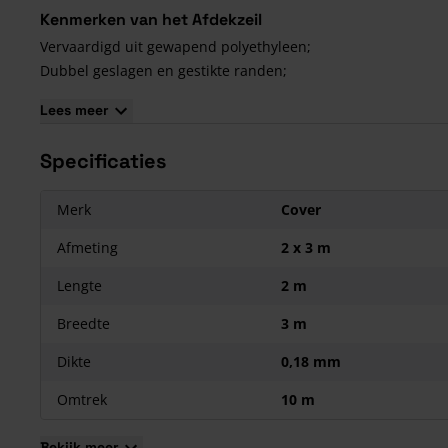
Kenmerken van het Afdekzeil
Vervaardigd uit gewapend polyethyleen;
Dubbel geslagen en gestikte randen;
Per meter uitgerust met aluminium ring;
Lees meer
Bestand tegen rot en chemicaliën;
Waterdicht en scheurvast;
Specificaties
Dikte van 0,18 mm;
Gewicht van 90 gram per m²;
Merk
Cover
Multifunctioneel inzetbaar.
(
De afmetingen van het afdekzeil kunnen altijd iets afwijken 
Afmeting
2 x 3 m
verband met de zomen en de lasnaad.)
Lengte
2 m
Breedte
3 m
Dikte
0,18 mm
Omtrek
10 m
Bekijk meer