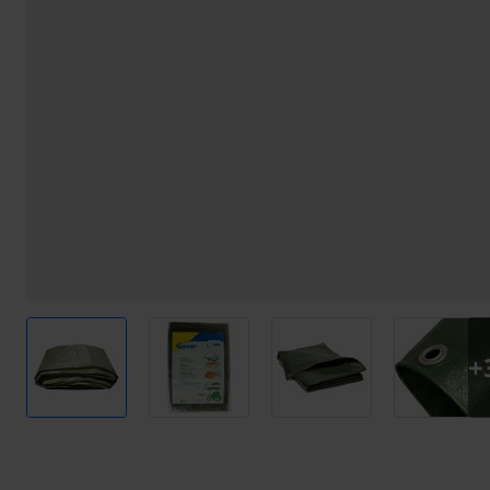
View larger image
View larger image
View larger image
View l
+