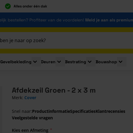
Alles onder één dak
lijk bestellen? Profiteer van de voordelen!
Meld je aan als premiu
Gevelbekleding
Deuren
Bestrating
Bouwshop
for Plaatmaterialen
le submenu for Isolatie
Toggle submenu for Gevelbekleding
Toggle submenu for Deuren
Toggle submenu for Be
Toggle 
Afdekzeil Groen - 2 x 3 m
Merk:
Cover
Snel naar:
Productinformatie
Specificaties
Klantrecensies
Veelgestelde vragen
Kies een Afmeting