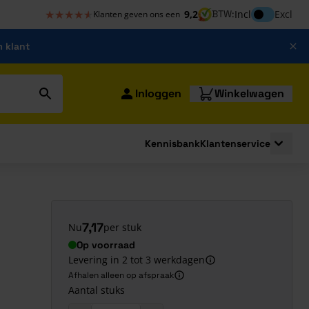
★★★★★
★★★★★
Inclusief bt
9,2
BTW:
Incl
Excl
Klanten geven ons een
m klant
Inloggen
Winkelwagen
Kennisbank
Klantenservice
strating
submenu for Bouwshop
Toggle 
7,17
Nu
per stuk
Op voorraad
Levering in 2 tot 3 werkdagen
Afhalen alleen op afspraak
Aantal stuks