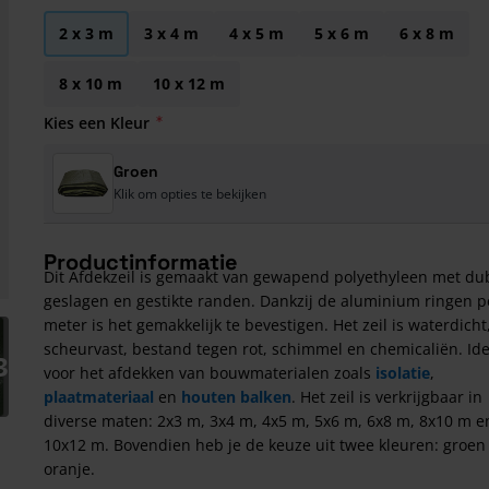
2 x 3 m
3 x 4 m
4 x 5 m
5 x 6 m
6 x 8 m
8 x 10 m
10 x 12 m
Kies een Kleur
Groen
Klik om opties te bekijken
Productinformatie
Dit Afdekzeil is gemaakt van gewapend polyethyleen met du
geslagen en gestikte randen. Dankzij de aluminium ringen p
meter is het gemakkelijk te bevestigen. Het zeil is waterdicht
arger image
scheurvast, bestand tegen rot, schimmel en chemicaliën. Id
3
voor het afdekken van bouwmaterialen zoals
isolatie
,
plaatmateriaal
en
houten balken
. Het zeil is verkrijgbaar in
diverse maten: 2x3 m, 3x4 m, 4x5 m, 5x6 m, 6x8 m, 8x10 m e
10x12 m. Bovendien heb je de keuze uit twee kleuren: groen
oranje.