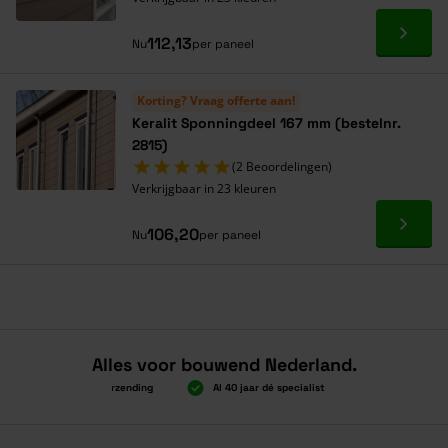
Ga naa
112,13
Nu
per paneel
Korting? Vraag offerte aan!
Keralit Sponningdeel 167 mm (bestelnr.
2815)
(2 Beoordelingen)
Verkrijgbaar in 23 kleuren
Ga naa
106,20
Nu
per paneel
Alles voor bouwend Nederland.
oven 2.000 gratis verzending
Al 40 jaar dé specialist
Alles onder één
oven 2.000 gratis verzending
Al 40 jaar dé specialist
Alles onder één