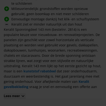
te schilderen
Milieuvriendelijk: grondstoffen worden opnieuw
gebruikt, geen boomkap en niet meer schilderen
Eenvoudige montage dankzij het klik- en schuifsysteem
Keralit ziet er minder natuurlijk uit dan hout
Keralit Sponningdeel 143 mm (bestelnr. 2814) is een
populaire keuze voor nieuwbouw- en renovatieprojecten. De
panelen zijn geschikt voor zowel horizontale als verticale
plaatsing en worden veel gebruikt voor gevels, dakkapellen,
dakopbouwen, tuinhuisjes, woonarken, recreatiewoningen,
chalets en stacaravans. Door de brede sponning ontstaan
strakke lijnen, wat zorgt voor een stijlvolle en natuurlijke
uitstraling. Keralit 143 mm lijkt op het eerste gezicht op hout,
maar is een
kunststof rabatdeel
dat zeer onderhoudsarm,
duurzaam en weerbestendig is. Het gaat jarenlang mee met
gering onderhoud. Voor afwijkende maten van
Keralit
gevelbekleding
vraag je snel en eenvoudig een offerte aan
via onze website.
Lees meer
Maak jouw gevelbekleding compleet met de
bijbehorende
hulpstukken
.