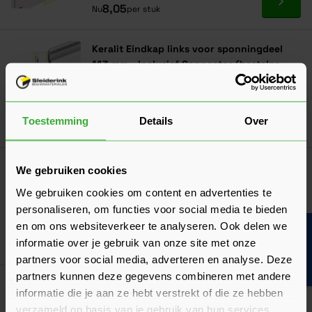
Ga naa
8,05
Nu
per stuk
Keralit Eindkap links voor sponningdeel
143 mm - Inclusief Connector (bestelnr.
2860)
Verkrijgbaar in 38 kleuren
Toestemming
Details
Over
Ga naa
7,72
Nu
per stuk
Keralit Eindkap rechts voor sponningdeel
We gebruiken cookies
143 mm - Inclusief Connector (bestelnr.
We gebruiken cookies om content en advertenties te
2865)
personaliseren, om functies voor social media te bieden
Verkrijgbaar in 38 kleuren
en om ons websiteverkeer te analyseren. Ook delen we
Bouwvakinfo
informatie over je gebruik van onze site met onze
Ga naa
7,72
Nu
per stuk
partners voor social media, adverteren en analyse. Deze
partners kunnen deze gegevens combineren met andere
Keralit Geperforeerd Platprofiel Zwart - Rol
informatie die je aan ze hebt verstrekt of die ze hebben
à 500 cm
verzameld op basis van je gebruik van hun services.