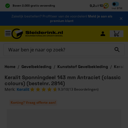
Inclusief b
9,2
uit
10
Boven 2.000 gratis verzending
Incl
BTW
Al 40 jaar dé specialist
Ga naar de inhoud
Zakelijk bestellen? Profiteer van de voordelen!
Meld je aan als
Alles onder één dak
premium klant
Ga naar hoofdinhoud
Home
/
Gevelbekleding
/
Kunststof Gevelbekleding
/
Keralit
Keralit Sponningdeel 143 mm Antraciet (classic
colours) (bestelnr. 2814)
Merk:
Keralit
9.3/10
(13 Beoordelingen)
Korting? Vraag offerte aan!