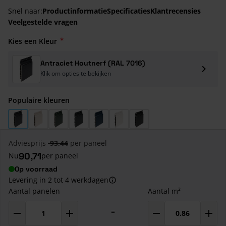
Snel naar:
Productinformatie
Specificaties
Klantrecensies
Veelgestelde vragen
Kies een Kleur
Antraciet Houtnerf (RAL 7016)
Klik om opties te bekijken
Populaire kleuren
Antraciet Houtnerf (RAL 7016)
Creme Houtnerf (RAL 9001)
Donkergroen Houtnerf (RAL 6009)
Monumentengroen Houtnerf
Staalblauw Houtnerf (RAL 5011)
Wit Houtnerf (RAL 9016)
Zwart Houtnerf (RAL 9005
Adviesprijs
93,44
per paneel
90,71
Nu
per paneel
Op voorraad
Levering in 2 tot 4 werkdagen
Aantal panelen
Aantal m²
=