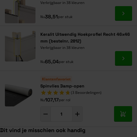
Verkrijgbaar in 38 kleuren
Ga naa
38,51
Nu
per stuk
Keralit Uitwendig Hoekprofiel Recht 46x46
mm (bestelnr. 2812)
Verkrijgbaar in 38 kleuren
Ga naa
65,04
Nu
per stuk
Klantenfavoriet
Spinvlies Damp-open
(3 Beoordelingen)
107,17
Nu
per rol
In mij
Dit vind je misschien ook handig