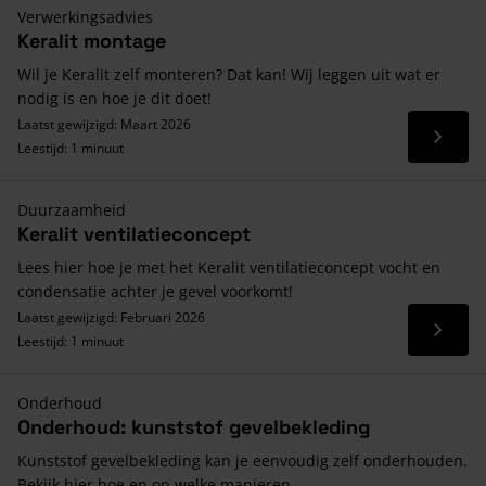
Verwerkingsadvies
Keralit montage
Wil je Keralit zelf monteren? Dat kan! Wij leggen uit wat er
nodig is en hoe je dit doet!
Laatst gewijzigd: Maart 2026
Lees 
Leestijd: 1 minuut
Duurzaamheid
Keralit ventilatieconcept
Lees hier hoe je met het Keralit ventilatieconcept vocht en
condensatie achter je gevel voorkomt!
Laatst gewijzigd: Februari 2026
Lees 
Leestijd: 1 minuut
Onderhoud
Onderhoud: kunststof gevelbekleding
Kunststof gevelbekleding kan je eenvoudig zelf onderhouden.
Bekijk hier hoe en op welke manieren.