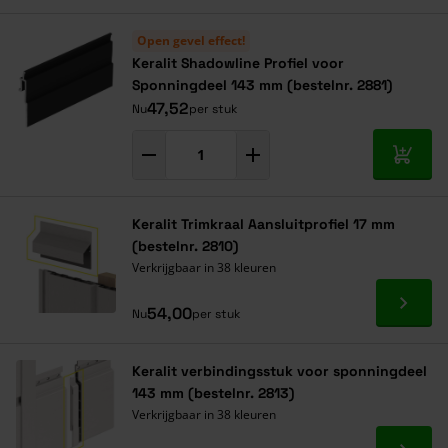
Navigeren door de elementen van de carrousel is mogelijk met de ta
Druk om carrousel over te slaan
Druk op om naar carrouselnavigatie te gaan
Open gevel effect!
Keralit Shadowline Profiel voor
Sponningdeel 143 mm (bestelnr. 2881)
47,52
Nu
per stuk
In mij
Keralit Trimkraal Aansluitprofiel 17 mm
(bestelnr. 2810)
Verkrijgbaar in 38 kleuren
Ga naa
54,00
Nu
per stuk
Keralit verbindingsstuk voor sponningdeel
143 mm (bestelnr. 2813)
Verkrijgbaar in 38 kleuren