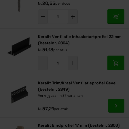
20,55
Nu
per doos
In mij
Keralit Ventilatie Inhaakstartprofiel 22 mm
(bestelnr. 2864)
51,18
Nu
per stuk
In mij
Keralit Trim/Kraal Ventilatieprofiel Gevel
(bestelnr. 2849)
Verkrijgbaar in 37 varianten
Ga naa
57,21
Nu
per stuk
Keralit Eindprofiel 17 mm (bestelnr. 2806)