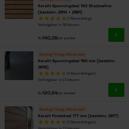
Keralit Sponningdeel 143 Shadowline
(bestelnr. 2814 + 2881)
(1 Beoordeling)
Verkrijgbaar in 38 kleuren
Ga naa
140,08
Nu
per paneel
Korting? Vraag offerte aan!
Keralit Sponningdeel 190 mm (bestelnr.
2819)
(9 Beoordelingen)
Verkrijgbaar in 23 kleuren
Ga naa
120,64
Nu
per paneel
Korting? Vraag offerte aan!
Keralit Potdeksel 177 mm (bestelnr. 2817)
(5 Beoordelingen)
Verkrijgbaar in 23 kleuren