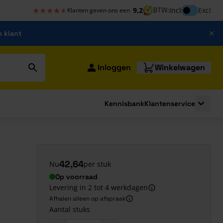
★★★★★
★★★★★
Inclusief bt
9,2
BTW:
Incl
Excl
Klanten geven ons een
m klant
Inloggen
Winkelwagen
Kennisbank
Klantenservice
strating
submenu for Bouwshop
Toggle 
42,64
Nu
per stuk
Op voorraad
Levering in 2 tot 4 werkdagen
Afhalen alleen op afspraak
Aantal stuks