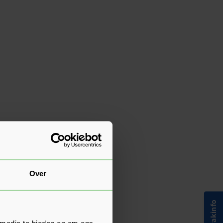
Over
 media te bieden en om ons