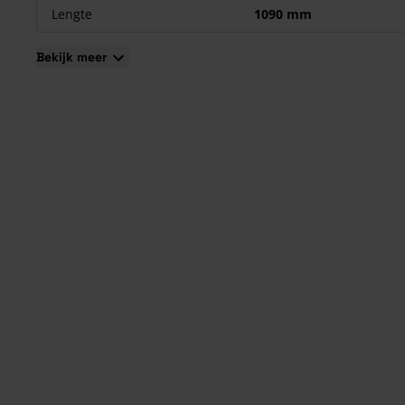
Voldoen aan alle normen en eisen.
Lengte
1090 mm
Bekijk meer