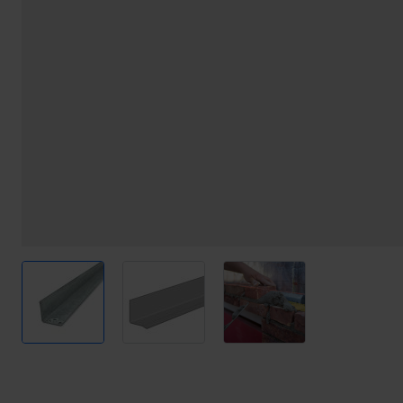
View larger image
View larger image
View larger image