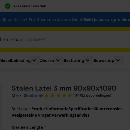
Alles onder één dak
lijk bestellen? Profiteer van de voordelen!
Meld je aan als premiu
Gevelbekleding
Deuren
Bestrating
Bouwshop
for Plaatmaterialen
le submenu for Isolatie
Toggle submenu for Gevelbekleding
Toggle submenu for Deuren
Toggle submenu for Be
Toggle 
Stalen Latei 3 mm 90x90x1090
Merk:
Sleiderink
10/10
(2 Beoordelingen)
Snel naar:
Productinformatie
Specificaties
Klantrecensies
Veelgestelde vragen
Verwerkingsadvies
Kies een Lengte