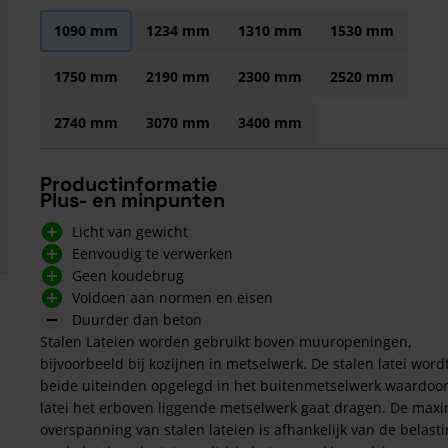
1090 mm
1234 mm
1310 mm
1530 mm
1750 mm
2190 mm
2300 mm
2520 mm
2740 mm
3070 mm
3400 mm
Productinformatie
Plus- en minpunten
Licht van gewicht
Eenvoudig te verwerken
Geen koudebrug
Voldoen aan normen en eisen
Duurder dan beton
Stalen Lateien worden gebruikt boven muuropeningen,
bijvoorbeeld bij kozijnen in metselwerk. De stalen latei word
beide uiteinden opgelegd in het buitenmetselwerk waardoo
latei het erboven liggende metselwerk gaat dragen. De max
overspanning van stalen lateien is afhankelijk van de belasti