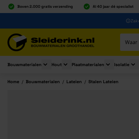
Boven 2.000 gratis verzending
Al 40 jaar dé specialist
Ga naar de inhoud
Zake
Ga naar hoofdinhoud
Bouwmaterialen
Hout
Plaatmaterialen
Isolatie
Toggle submenu for Bouwmaterialen
Toggle submenu for Hout
Toggle submenu 
Togg
Home
/
Bouwmaterialen
/
Lateien
/
Stalen Lateien