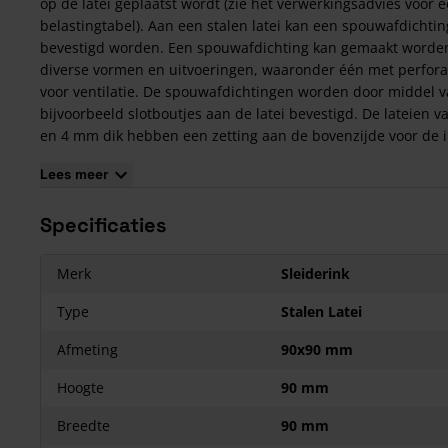
op de latei geplaatst wordt (zie het verwerkingsadvies voor 
belastingtabel). Aan een stalen latei kan een spouwafdichtin
bevestigd worden. Een spouwafdichting kan gemaakt worde
diverse vormen en uitvoeringen, waaronder één met perfora
voor ventilatie. De spouwafdichtingen worden door middel 
bijvoorbeeld slotboutjes aan de latei bevestigd. De lateien v
en 4 mm dik hebben een zetting aan de bovenzijde voor de 
van de DPC folie en een zetting aan de onderzijde als
Lees meer
afwateringsrand.
Afwijkende maat nodig?
Specificaties
Ben je op zoek naar een andere lengte dan waaruit je hier k
kiezen? Vraag dan een offerte aan! Door een offerte aan te v
kunnen wij bekijken of we de gevraagde lengtes kunnen leve
Merk
Sleiderink
Voordelen van Stalen Lateien
Type
Stalen Latei
Eenvoudig te verwerken;
Afmeting
90x90 mm
Licht van gewicht;
Eén latei voor het buitenmetselwerk;
Hoogte
90 mm
Eén latei voor het binnenmetselwerk;
Breedte
90 mm
Geen koudebrug;