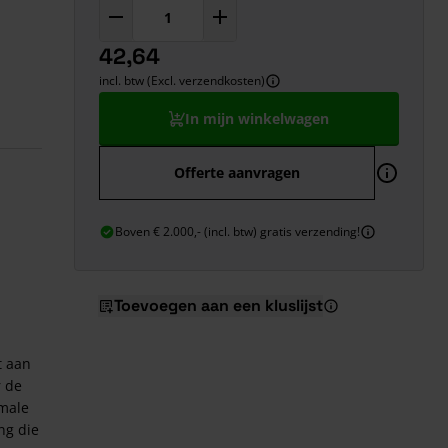
42,64
incl. btw (Excl. verzendkosten)
In mijn winkelwagen
Offerte aanvragen
Boven € 2.000,- (incl. btw) gratis verzending!
Toevoegen aan een kluslijst
t aan
r de
imale
ng die