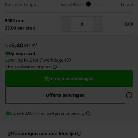
Gegroepeerde productitems
Meters
Kies een Lengte
Stuks
m1
Totaal
Aantal:
5000 mm
0,00
Aantal
m¹
27,00 per stuk
5,40
Nu
per m¹
Op voorraad
Levering in 2 tot 7 werkdagen
Afhalen alleen op afspraak
In mijn winkelwagen
Offerte aanvragen
Boven € 2.000,- (incl. btw) gratis verzending!
Toevoegen aan een kluslijst