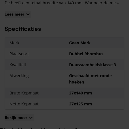
De heeft een totaal breedte van 140 mm. Wanneer de mes-
en groefdelen in elkaar worden geschoven, is de uiteindelijke
Lees meer
breedte van de plank 125 mm.
Behandeld hout kan gemiddeld 15 tot 25 jaar meegaan.
Specificaties
Douglas heeft een warme en natuurlijke uitstraling.
Geschaafd
voor een gladde en fijne oppervlakte.
Merk
Geen Merk
Plaatsoort
Dubbel Rhombus
Kwaliteit
Duurzaamheidsklasse 3
Afwerking
Geschaafd met ronde
hoeken
Bruto Kopmaat
27x140 mm
Netto Kopmaat
27x125 mm
Bekijk meer