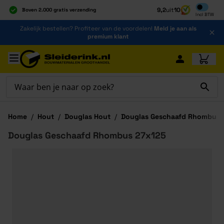
Inclusief b
9,2
uit
10
Boven 2.000 gratis verzending
Incl
BTW
Al 40 jaar dé specialist
Ga naar de inhoud
Zakelijk bestellen? Profiteer van de voordelen!
Meld je aan als
Alles onder één dak
premium klant
Ga naar hoofdinhoud
Home
/
Hout
/
Douglas Hout
/
Douglas Geschaafd Rhombus 
Douglas Geschaafd Rhombus 27x125