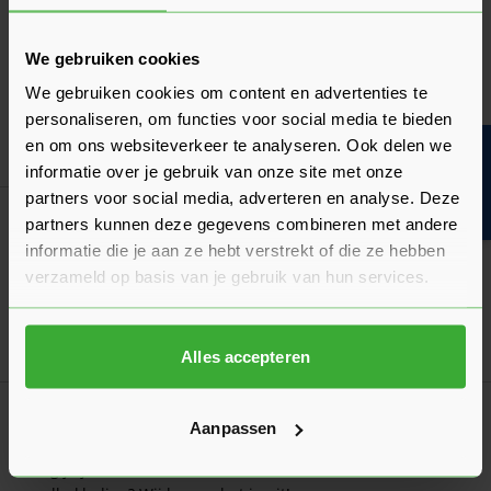
Douglas of vuren: welke houtsoort past het
beste bij jouw project?
We gebruiken cookies
Twee veelgebruikte houtsoorten voor diverse binnen- en
We gebruiken cookies om content en advertenties te
buitenprojecten. Wanneer kies je voor welke houtsoort?
personaliseren, om functies voor social media te bieden
Laatst gewijzigd: Februari 2026
en om ons websiteverkeer te analyseren. Ook delen we
Bouwvakinfo
Lees 
Leestijd: 1 minuut
informatie over je gebruik van onze site met onze
partners voor social media, adverteren en analyse. Deze
Algemeen
partners kunnen deze gegevens combineren met andere
Wat is douglas hout?
informatie die je aan ze hebt verstrekt of die ze hebben
Wat maakt Douglas zo populair? Ontdek meer over de
verzameld op basis van je gebruik van hun services.
duurzaamheid, toepassingen, veelzijdigheid en meer!
Laatst gewijzigd: Juli 2026
Lees 
Leestijd: 1 minuut
Alles accepteren
Productvergelijking
Aanpassen
Wat is het beste hout voor gevelbekleding?
Vraag je je af welke houtsoort het beste is voor