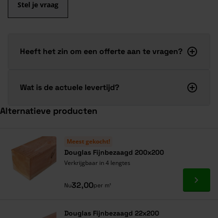
Stel je vraag
Heeft het zin om een offerte aan te vragen?
Wat is de actuele levertijd?
Alternatieve producten
Navigeren door de elementen van de carrousel is mogelijk met de ta
Druk om carrousel over te slaan
Druk op om naar carrouselnavigatie te gaan
Meest gekocht!
Douglas Fijnbezaagd 200x200
Verkrijgbaar in 4 lengtes
Ga naa
32,00
Nu
per m¹
Douglas Fijnbezaagd 22x200