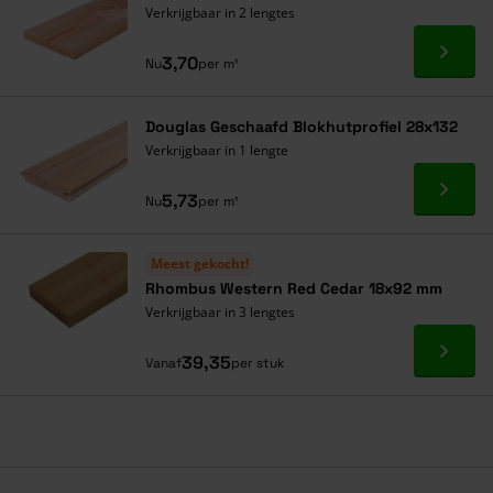
Verkrijgbaar in 2 lengtes
Ga naa
3,70
Nu
per m¹
Douglas Geschaafd Blokhutprofiel 28x132
Verkrijgbaar in 1 lengte
Ga naa
5,73
Nu
per m¹
Meest gekocht!
Rhombus Western Red Cedar 18x92 mm
Verkrijgbaar in 3 lengtes
Ga naa
39,35
Vanaf
per stuk