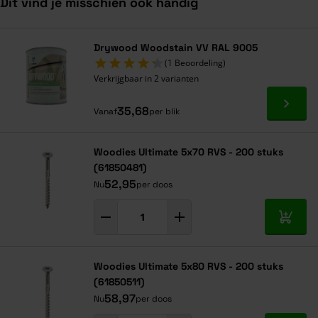
Dit vind je misschien ook handig
Navigeren door de elementen van de carrousel is mogelijk met de ta
Druk om carrousel over te slaan
Druk op om naar carrouselnavigatie te gaan
Drywood Woodstain VV RAL 9005
(1 Beoordeling)
Verkrijgbaar in 2 varianten
Ga naa
35,68
Vanaf
per blik
Woodies Ultimate 5x70 RVS - 200 stuks
(61850481)
52,95
Nu
per doos
In mij
Woodies Ultimate 5x80 RVS - 200 stuks
(61850511)
58,97
Nu
per doos