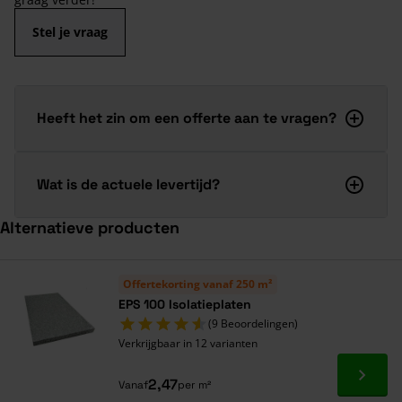
Stel je vraag
Heeft het zin om een offerte aan te vragen?
Wat is de actuele levertijd?
Alternatieve producten
Navigeren door de elementen van de carrousel is mogelijk met de ta
Druk om carrousel over te slaan
Offertekorting vanaf 250 m²
EPS 100 Isolatieplaten
(9 Beoordelingen)
Verkrijgbaar in 12 varianten
Ga naa
2,47
Vanaf
per m²