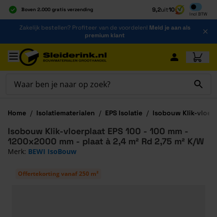
Inclusief b
9,2
uit
10
Boven 2.000 gratis verzending
Incl
BTW
Al 40 jaar dé specialist
Ga naar de inhoud
Zakelijk bestellen? Profiteer van de voordelen!
Meld je aan als
Alles onder één dak
premium klant
Ga naar hoofdinhoud
Home
/
Isolatiematerialen
/
EPS Isolatie
/
Isobouw Klik-vloerp
Isobouw Klik-vloerplaat EPS 100 - 100 mm -
1200x2000 mm - plaat à 2,4 m² Rd 2,75 m² K/W
Merk:
BEWI IsoBouw
Offertekorting vanaf 250 m²