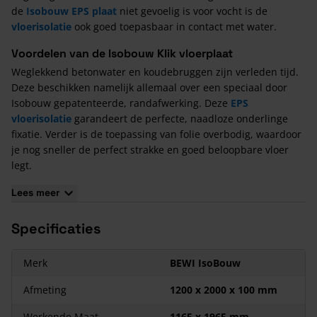
de
Isobouw EPS plaat
niet gevoelig is voor vocht is de
vloerisolatie
ook goed toepasbaar in contact met water.
Voordelen van de Isobouw Klik vloerplaat
Weglekkend betonwater en koudebruggen zijn verleden tijd.
Deze beschikken namelijk allemaal over een speciaal door
Isobouw gepatenteerde, randafwerking. Deze
EPS
vloerisolatie
garandeert de perfecte, naadloze onderlinge
fixatie. Verder is de toepassing van folie overbodig, waardoor
je nog sneller de perfect strakke en goed beloopbare vloer
legt.
Kenmerken van Isobouw Klikvloerplaat EPS 100 se
Lees meer
Minimale besteleenheid 80/120/130mm = 10m³
Specificaties
Minimale besteleenheid 100mm = 1 plaat
Ongevoelig voor vocht;
2
De grote plaatafmeting zorgt voor circa 20% meer m
bij
Merk
BEWI IsoBouw
hetzelfde aantal handelingen;
Afmeting
1200 x 2000 x 100 mm
Uitstekende, uitvoerig geteste, betonhechting;
Altijd in
Brandveilige SE-kwaliteit
(SE staat voor Schwer
Werkende Maat
1165 x 1965 mm