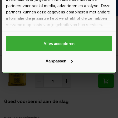
Bouwvakinfo
partners voor social media, adverteren en analyse. Deze
Ga naa
4,42
Vanaf
per stuk
partners kunnen deze gegevens combineren met andere
informatie die je aan ze hebt verstrekt of die ze hebben
Dé oplossing bij slecht weer!
verzameld op basis van je gebruik van hun services.
Afdekzeil
Verkrijgbaar in 7 afmetingen
Alles accepteren
Ga naa
7,17
Vanaf
per stuk
Aanpassen
Sleiderink Big Bag
7,25
Nu
per stuk
In mij
Goed voorbereid aan de slag
Wet- en regelgeving