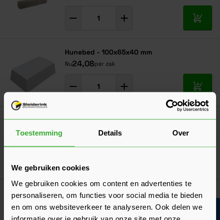
In mij
Hunebed - 100x65x40 mm
24,08
Nu
per zak
In mij
Peridam Randstrookisolatie
(1 Beoordeling)
Toestemming
Details
Over
Verkrijgbaar in 3 afmetingen
Ga naa
26,29
Vanaf
per rol
We gebruiken cookies
We gebruiken cookies om content en advertenties te
Supportligger 200 cm
personaliseren, om functies voor social media te bieden
(2 Beoordelingen)
en om ons websiteverkeer te analyseren. Ook delen we
Verkrijgbaar in 6 hoogtes
informatie over je gebruik van onze site met onze