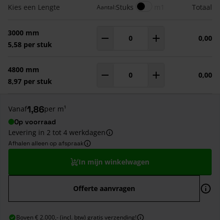
Gegroepeerde productitems
Meters
Kies een Lengte
Stuks
m1
Totaal
Aantal:
3000 mm
0,00
Aantal
m¹
5,58 per stuk
4800 mm
0,00
Aantal
m¹
8,97 per stuk
1,86
Vanaf
per m¹
Op voorraad
Levering in 2 tot 4 werkdagen
Afhalen alleen op afspraak
In mijn winkelwagen
Offerte aanvragen
Boven € 2.000,- (incl. btw) gratis verzending!