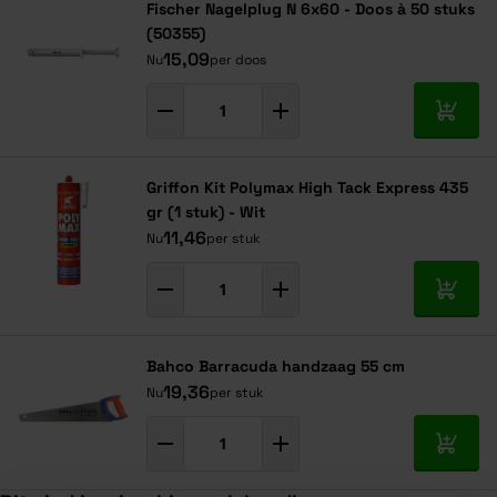
Fischer Nagelplug N 6x60 - Doos à 50 stuks
(50355)
15,09
Nu
per doos
In mij
Griffon Kit Polymax High Tack Express 435
gr (1 stuk) - Wit
11,46
Nu
per stuk
In mij
Bahco Barracuda handzaag 55 cm
19,36
Nu
per stuk
In mij