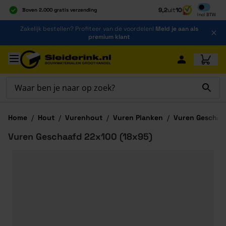
Inclusief b
9,2
uit
10
Boven 2.000 gratis verzending
Incl
BTW
Al 40 jaar dé specialist
Ga naar de inhoud
Zakelijk bestellen? Profiteer van de voordelen!
Meld je aan als
Alles onder één dak
premium klant
Ga naar hoofdinhoud
Home
/
Hout
/
Vurenhout
/
Vuren Planken
/
Vuren Geschaaf
Vuren Geschaafd 22x100 (18x95)