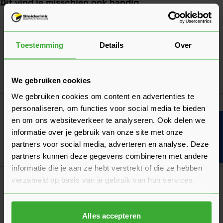
Dit vind je misschien ook handig
Navigeren door de elementen van de carrousel is mogelijk met de ta
Druk om carrousel over te slaan
Druk op om naar carrouselnavigatie te gaan
Dé oplossing bij slecht weer!
Afdekzeil
Toestemming
Details
Over
Verkrijgbaar in 7 afmetingen
Ga naa
7,17
Vanaf
per stuk
We gebruiken cookies
We gebruiken cookies om content en advertenties te
Voordelige keuze!
personaliseren, om functies voor social media te bieden
Vuren Ruw 22x100
en om ons websiteverkeer te analyseren. Ook delen we
Bouwvakinfo
Verkrijgbaar in 2 lengtes
informatie over je gebruik van onze site met onze
partners voor social media, adverteren en analyse. Deze
Ga naa
1,54
Nu
per m¹
partners kunnen deze gegevens combineren met andere
informatie die je aan ze hebt verstrekt of die ze hebben
verzameld op basis van je gebruik van hun services.
OSB Plaat
Geschikt voor diverse toepassingen!
Alles accepteren