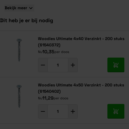
groeiringen, des te sterker is het hout en hoe beter is het
hout te bewerken.
Bekijk meer
Dit heb je er bij nodig
Navigeren door de elementen van de carrousel is mogelijk met de ta
Druk om carrousel over te slaan
Druk op om naar carrouselnavigatie te gaan
Woodies Ultimate 4x40 Verzinkt - 200 stuks
(61540372)
10,35
Nu
per doos
In mij
Woodies Ultimate 4x50 Verzinkt - 200 stuks
(61540402)
11,29
Nu
per doos
In mij