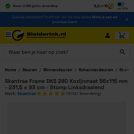
Inclusief b
9,2
uit
10
Boven 2.000 gratis verzending
Incl
BTW
Al 40 jaar dé specialist
Ga naar de inhoud
Zakelijk bestellen? Profiteer van de voordelen!
Meld je aan als
Alles onder één dak
premium klant
Ga naar hoofdinhoud
Home
/
Deuren
/
Binnendeuren
/
Scharnierdeuren
/
Skantr
Skantrae Frame DKS 280 Kozijnmaat 56x115 mm
- 231,5 x 93 cm - Stomp Linksdraaiend
Merk:
Skantrae
10/10
(1 Beoordeling)