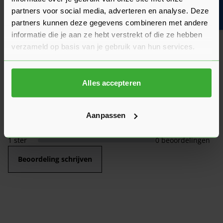
Bouwvakinfo
partners voor social media, adverteren en analyse. Deze
10/10
(1 Beoordeling)
partners kunnen deze gegevens combineren met andere
Beoordelingen
informatie die je aan ze hebt verstrekt of die ze hebben
verzameld op basis van je gebruik van hun services.
5
1 beoordeling
sterren
4
0 beoordelingen
Alles accepteren
sterren
3
0 beoordelingen
sterren
Aanpassen
2
0 beoordelingen
sterren
1 ster
0 beoordelingen
Beoordeling schrijven