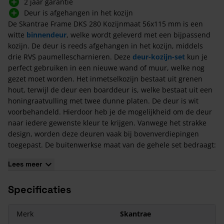
2 jaar garantie
Deur is afgehangen in het kozijn
De Skantrae Frame DKS 280 Kozijnmaat 56x115 mm is een
witte
binnendeur
, welke wordt geleverd met een bijpassend
kozijn. De deur is reeds afgehangen in het kozijn, middels
drie RVS paumellescharnieren. Deze
deur-kozijn-set
kun je
perfect gebruiken in een nieuwe wand of muur, welke nog
gezet moet worden. Het inmetselkozijn bestaat uit grenen
hout, terwijl de deur een boarddeur is, welke bestaat uit een
honingraatvulling met twee dunne platen. De deur is wit
voorbehandeld. Hierdoor heb je de mogelijkheid om de deur
naar iedere gewenste kleur te krijgen. Vanwege het strakke
design, worden deze deuren vaak bij bovenverdiepingen
toegepast. De buitenwerkse maat van de gehele set bedraagt:
afmeting van de deur + 7 cm in de breedte + 6 cm in de
Lees meer
hoogte.
Eigenschappen van de Skantrae Frame DKS 280
Specificaties
Kozijnmaat 56x115 mm
Iedere deur bestaat uit een voorgeboord slotgat en Nemef
Merk
Skantrae
1200/1300 voorplaatboring