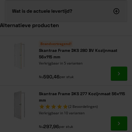
Wat is de actuele levertijd?
Alternatieve producten
Navigeren door de elementen van de carrousel is mogelijk met de ta
Druk om carrousel over te slaan
Druk op om naar carrouselnavigatie te gaan
Brandvertragend!
Skantrae Frame DKS 280 BV Kozijnmaat
56x115 mm
Verkrijgbaar in 5 varianten
Ga naa
590,46
Nu
per stuk
Skantrae Frame DKS 277 Kozijnmaat 56x115
mm
(2 Beoordelingen)
Verkrijgbaar in 10 varianten
Ga naa
297,96
Nu
per stuk