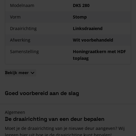
Modelnaam
DKS 280
De deur is wit voorbehandeld
De garantietermijn van de deur bedraagt 2 jaar
Vorm
Stomp
Muurdikte: 100 mm
Draairichting
Linksdraaiend
Maatwerkproduct
Afwerking
Wit voorbehandeld
De Skantrae Frame DKS 280 Kozijnmaat 56x115 mm is een
maatwerkproduct. De reden hiervoor is dat de deur al reeds
Samenstelling
Honingraatkern met HDF
is gemonteerd in het kozijn. Hierdoor is het niet mogelijk de
toplaag
deur retour te sturen. Ook is de deur ook uitgesloten van
herroepingsrecht.
Bekijk meer
Goed voorbereid aan de slag
Algemeen
De draairichting van een deur bepalen
Moet je de draairichting van je nieuwe deur aangeven? Wij
leggen hier uit hoe je de draairichting kunt bepalen!