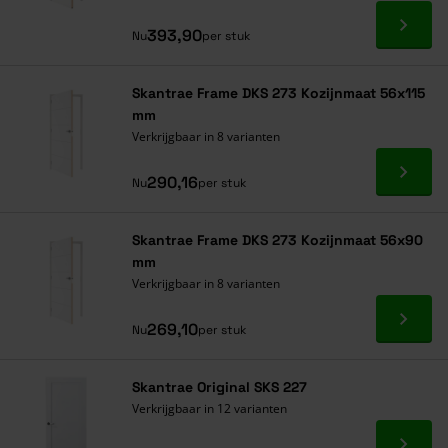
Ga naa
393,90
Nu
per stuk
Skantrae Frame DKS 273 Kozijnmaat 56x115
mm
Verkrijgbaar in 8 varianten
Ga naa
290,16
Nu
per stuk
Skantrae Frame DKS 273 Kozijnmaat 56x90
mm
Verkrijgbaar in 8 varianten
Ga naa
269,10
Nu
per stuk
Skantrae Original SKS 227
Verkrijgbaar in 12 varianten