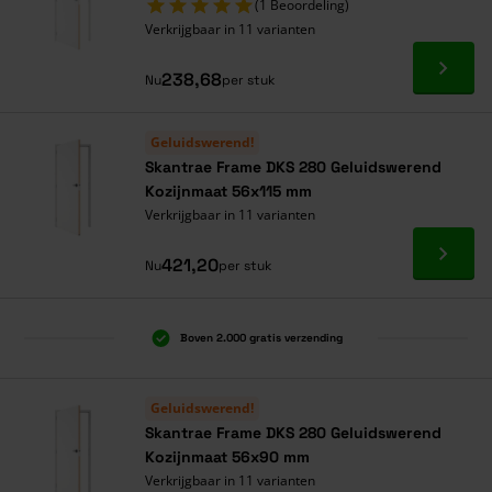
(1 Beoordeling)
Verkrijgbaar in 11 varianten
Ga naa
238,68
Nu
per stuk
Geluidswerend!
Skantrae Frame DKS 280 Geluidswerend
Kozijnmaat 56x115 mm
Verkrijgbaar in 11 varianten
Ga naa
421,20
Nu
per stuk
Boven 2.000 gratis verzending
Al 40 jaar dé specialist
Alles onder één dak
Geluidswerend!
Skantrae Frame DKS 280 Geluidswerend
Kozijnmaat 56x90 mm
Verkrijgbaar in 11 varianten