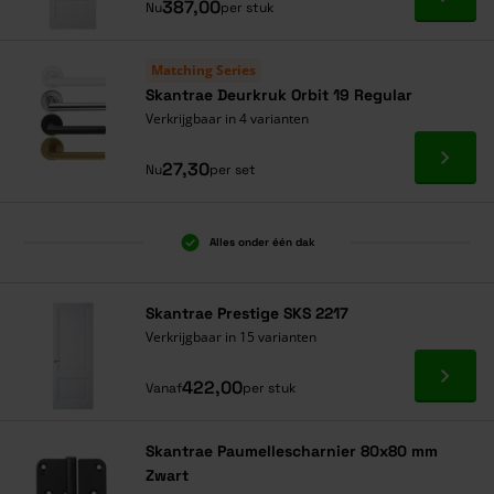
Ga naa
387,00
Nu
per stuk
Matching Series
Skantrae Deurkruk Orbit 19 Regular
Verkrijgbaar in 4 varianten
Ga naa
27,30
Nu
per set
Alles onder één dak
Skantrae Prestige SKS 2217
Verkrijgbaar in 15 varianten
Ga naa
422,00
Vanaf
per stuk
Skantrae Paumellescharnier 80x80 mm
Zwart