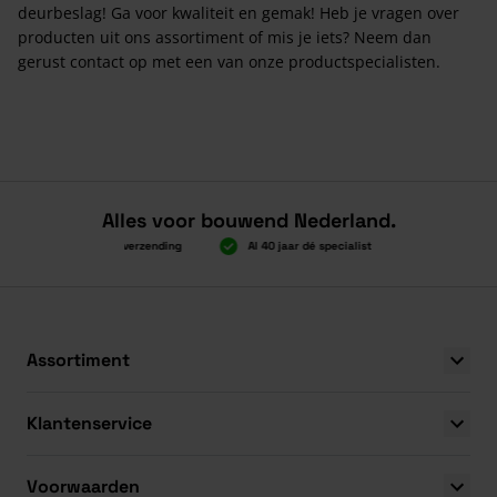
deurbeslag! Ga voor kwaliteit en gemak! Heb je vragen over
producten uit ons assortiment of mis je iets? Neem dan
gerust contact op met een van onze productspecialisten.
Alles voor bouwend Nederland.
Boven 2.000 gratis verzending
Al 40 jaar dé specialist
Alles onder 
Boven 2.000 gratis verzending
Al 40 jaar dé specialist
Alles onder 
Assortiment
Klantenservice
Voorwaarden