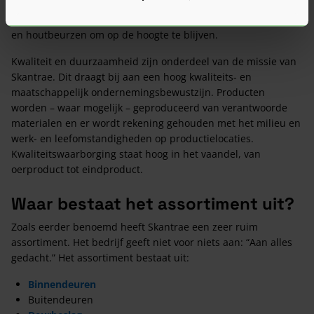
eigen huis al jarenlang deurenseries op basis van de laatste
trends. Daarnaast bezoeken ze ook (inter)nationale interieur-
en houtbeurzen om op de hoogte te blijven.
Kwaliteit en duurzaamheid zijn onderdeel van de missie van
Skantrae. Dit draagt bij aan een hoog kwaliteits- en
maatschappelijk ondernemingsbewustzijn. Producten
worden – waar mogelijk – geproduceerd van verantwoorde
materialen en er wordt rekening gehouden met het milieu en
werk- en leefomstandigheden op productielocaties.
Kwaliteitswaarborging staat hoog in het vaandel, van
oerproduct tot eindproduct.
Waar bestaat het assortiment uit?
Zoals eerder benoemd heeft Skantrae een zeer ruim
assortiment. Het bedrijf geeft niet voor niets aan: “Aan alles
gedacht.” Het assortiment bestaat uit:
Binnendeuren
Buitendeuren