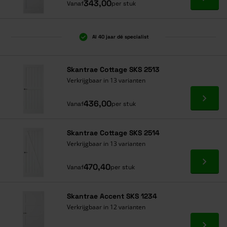
Ga naa
343,00
Vanaf
per stuk
Al 40 jaar dé specialist
Skantrae Cottage SKS 2513
Verkrijgbaar in 13 varianten
Ga naa
436,00
Vanaf
per stuk
Skantrae Cottage SKS 2514
Verkrijgbaar in 13 varianten
Ga naa
470,40
Vanaf
per stuk
Skantrae Accent SKS 1234
Verkrijgbaar in 12 varianten