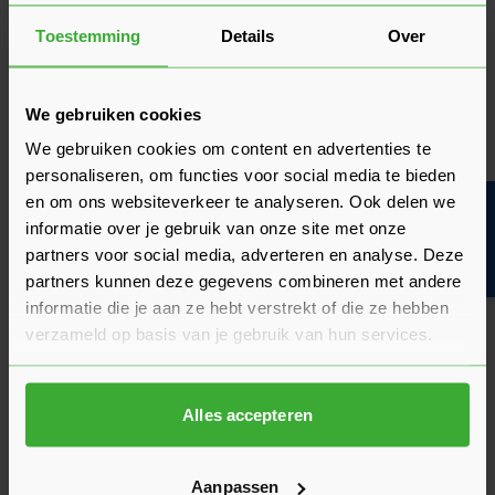
Toestemming
Details
Over
1
2
3
4
5
U lees momenteel pagina
Pagina
Pagina
Pagina
Pagina
We gebruiken cookies
We gebruiken cookies om content en advertenties te
personaliseren, om functies voor social media te bieden
Het merk Skantrae
en om ons websiteverkeer te analyseren. Ook delen we
Bouwvakinfo
informatie over je gebruik van onze site met onze
partners voor social media, adverteren en analyse. Deze
partners kunnen deze gegevens combineren met andere
informatie die je aan ze hebt verstrekt of die ze hebben
verzameld op basis van je gebruik van hun services.
Alles accepteren
Skantrae deuren is vanuit Zevenaar al tientallen jaren actief
op de markt. Het bedrijf is onderdeel van Deli Home: de
digitale timmerfabriek. Het merk ontwikkelt onder andere in
Aanpassen