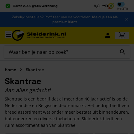
Inclusief b
9,2
uit
10
Boven 2.000 gratis verzending
Incl
BTW
Al 40 jaar dé specialist
Ga naar de inhoud
Zakelijk bestellen? Profiteer van de voordelen!
Meld je aan als
Alles onder één dak
premium klant
Ga naar hoofdinhoud
Home
Skantrae
Skantrae
Aan alles gedacht!
Skantrae is een bedrijf dat al meer dan 40 jaar actief is op de
Nederlandse en Belgische deurenmarkt. Het bedrijf biedt een
breed assortiment wat onder meer bestaat uit binnendeuren,
buitendeuren en diverse toebehoren. Sleiderink biedt een
ruim assortiment aan van Skantrae.