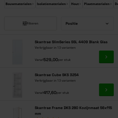
Druk om carrousel over te slaan
Bouwmaterialen
Isolatiematerialen
Hout
Plaatmaterialen
D
Filteren
Skantrae SlimSeries SSL 4409 Blank Glas
Verkrijgbaar in 13 varianten
Ga naa
529,00
Vanaf
per stuk
Skantrae Cube SKS 3254
Verkrijgbaar in 13 varianten
Ga naa
417,60
Vanaf
per stuk
Skantrae Frame DKS 280 Kozijnmaat 56x115
mm