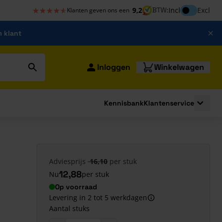
★★★★★
★★★★★
Inclusief bt
9,2
BTW:
Incl
Excl
Klanten geven ons een
m klant
Inloggen
Winkelwagen
Kennisbank
Klantenservice
strating
submenu for Bouwshop
Toggle 
0
Adviesprijs
16,10
per stuk
12,88
Nu
per stuk
Op voorraad
Levering in 2 tot 5 werkdagen
Aantal stuks