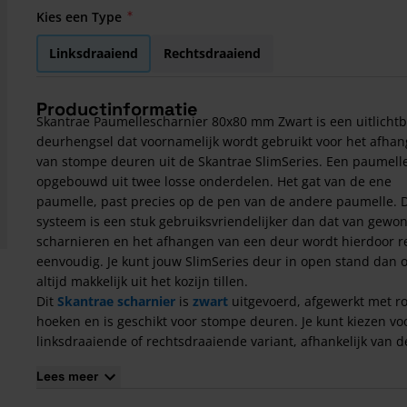
Kies een Type
Linksdraaiend
Rechtsdraaiend
Productinformatie
Skantrae Paumellescharnier 80x80 mm Zwart is een uitlicht
deurhengsel dat voornamelijk wordt gebruikt voor het afha
van stompe deuren uit de Skantrae SlimSeries. Een paumelle
opgebouwd uit twee losse onderdelen. Het gat van de ene
paumelle, past precies op de pen van de andere paumelle. D
systeem is een stuk gebruiksvriendelijker dan dat van gewo
scharnieren en het afhangen van een deur wordt hierdoor re
eenvoudig. Je kunt jouw SlimSeries deur in open stand dan 
altijd makkelijk uit het kozijn tillen.
Dit
Skantrae scharnier
is
zwart
uitgevoerd, afgewerkt met r
hoeken en is geschikt voor stompe deuren. Je kunt kiezen vo
linksdraaiende of rechtsdraaiende variant, afhankelijk van d
draarichting van je stompe deur.
Lees meer