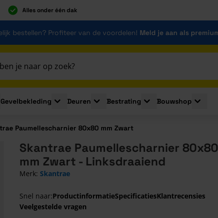
Alles onder één dak
lijk bestellen? Profiteer van de voordelen!
Meld je aan als premiu
Gevelbekleding
Deuren
Bestrating
Bouwshop
for Plaatmaterialen
le submenu for Isolatie
Toggle submenu for Gevelbekleding
Toggle submenu for Deuren
Toggle submenu for Be
Toggle 
trae Paumellescharnier 80x80 mm Zwart
Skantrae Paumellescharnier 80x8
mm Zwart - Linksdraaiend
Merk:
Skantrae
Snel naar:
Productinformatie
Specificaties
Klantrecensies
Veelgestelde vragen