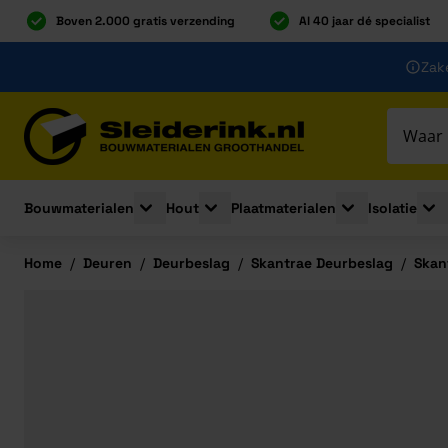
Boven 2.000 gratis verzending
Al 40 jaar dé specialist
Ga naar de inhoud
Zake
Ga naar hoofdinhoud
Bouwmaterialen
Hout
Plaatmaterialen
Isolatie
Toggle submenu for Bouwmaterialen
Toggle submenu for Hout
Toggle submenu 
Togg
Home
/
Deuren
/
Deurbeslag
/
Skantrae Deurbeslag
/
Skan