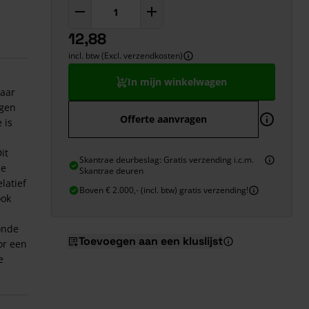
12,88
incl. btw (Excl. verzendkosten)
In mijn winkelwagen
baar
ngen
Offerte aanvragen
 is
it
Skantrae deurbeslag: Gratis verzending i.c.m.
ne
Skantrae deuren
latief
Boven € 2.000,- (incl. btw) gratis verzending!
ook
onde
Toevoegen aan een kluslijst
or een
e