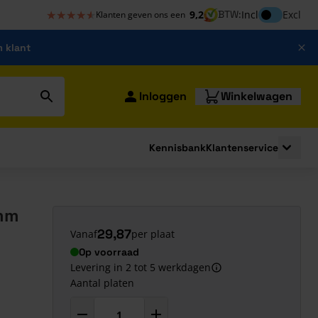
★★★★★
★★★★★
Inclusief bt
9,2
BTW:
Incl
Excl
Klanten geven ons een
m klant
Inloggen
Winkelwagen
Kennisbank
Klantenservice
strating
submenu for Bouwshop
Toggle 
 mm
29,87
Vanaf
per plaat
Op voorraad
Levering in 2 tot 5 werkdagen
Aantal platen