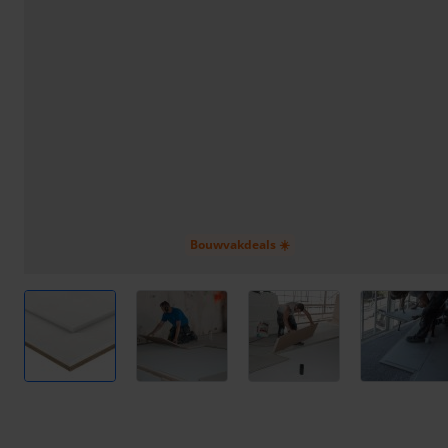
Bouwvakdeals ☀️
View larger image
View larger image
View larger image
View l