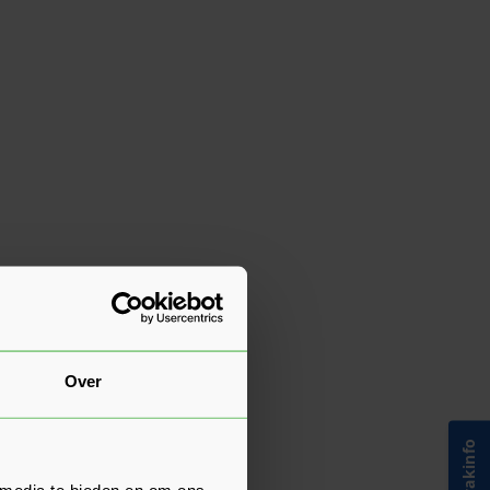
Over
 media te bieden en om ons