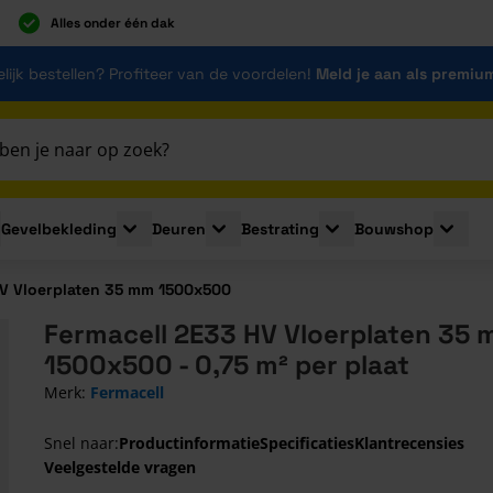
Alles onder één dak
lijk bestellen? Profiteer van de voordelen!
Meld je aan als premiu
Gevelbekleding
Deuren
Bestrating
Bouwshop
for Plaatmaterialen
le submenu for Isolatie
Toggle submenu for Gevelbekleding
Toggle submenu for Deuren
Toggle submenu for Be
Toggle 
HV Vloerplaten 35 mm 1500x500
Fermacell 2E33 HV Vloerplaten 35
1500x500 - 0,75 m² per plaat
Merk:
Fermacell
Snel naar:
Productinformatie
Specificaties
Klantrecensies
Veelgestelde vragen