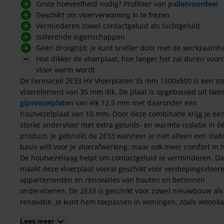
Grote hoeveelheid nodig? Profiteer van
palletvoordeel
Geschikt om vloerverwaming in te frezen
Verminderen zowel contactgeluid als luchtgeluid
Isolerende eigenschappen
Geen droogtijd; je kunt sneller door met de werkzaam
Hoe dikker de vloerplaat, hoe langer het zal duren voord
vloer warm wordt
De Fermacell 2E33 HV Vloerplaten 35 mm 1500x500 is een st
vloerelement van 35 mm dik. De plaat is opgebouwd uit twe
gipsvezelplaten
van elk 12,5 mm met daaronder een
houtvezelplaat van 10 mm. Door deze combinatie krijg je ee
sterke ondervloer met extra geluids- en warmte-isolatie in é
product. Je gebruikt de 2E33 wanneer je niet alleen een stab
basis wilt voor je vloerafwerking, maar ook meer comfort in h
De houtvezellaag helpt om contactgeluid te verminderen. Da
maakt deze vloerplaat vooral geschikt voor verdiepingsvloer
appartementen en renovaties van houten en betonnen
ondervloeren. De 2E33 is geschikt voor zowel nieuwbouw als
renovatie. Je kunt hem toepassen in woningen, zoals woonk
slaapkamers en gangen, maar ook in appartementen, hotel
Lees meer
en kantoorruimtes. Overal waar je een stevige vloer nodig h