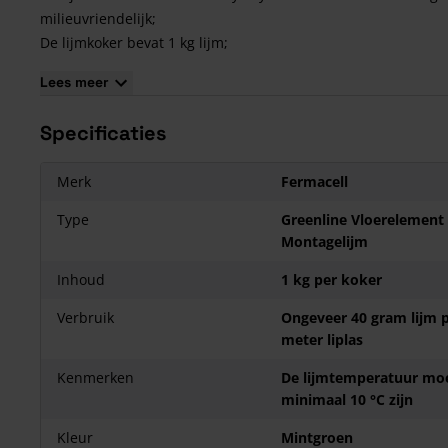
milieuvriendelijk;
De lijmkoker bevat 1 kg lijm;
Te verwerken boven de 5 °C;
Lees meer
Minimale lijmtemperatuur van 10 °C;
Je verbruikt ongeveer 40 gram lijm per meter liplas.
Specificaties
Merk
Fermacell
Type
Greenline Vloerelement
Montagelijm
Inhoud
1 kg per koker
Verbruik
Ongeveer 40 gram lijm 
meter liplas
Kenmerken
De lijmtemperatuur mo
minimaal 10 °C zijn
Kleur
Mintgroen