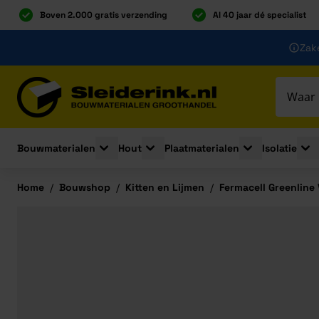
Boven 2.000 gratis verzending
Al 40 jaar dé specialist
Ga naar de inhoud
Zake
Ga naar hoofdinhoud
Bouwmaterialen
Hout
Plaatmaterialen
Isolatie
Toggle submenu for Bouwmaterialen
Toggle submenu for Hout
Toggle submenu 
Togg
Home
/
Bouwshop
/
Kitten en Lijmen
/
Fermacell Greenline