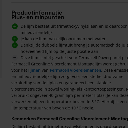
Productinformatie
Plus- en minpunten
De lijm bestaat uit trimethoxyvinylsilaan en is daardoor
milieuvriendelijk
Je kan de lijm makkelijk opruimen met water
Dankzij de dubbele lijmtuit breng je automatisch de jui
hoeveelheid lijm op de juiste positie aan
Deze lijm is niet geschikt voor Fermacell Powerpanel pl
Fermacell Greenline Vloerelement Montagelijm wordt gebrui
voor het
lijmen
van
Fermacell vloerelementen
. Deze emiss
en milieuvriendelijke lijm zorgt voor een sterke, duurzame
verbinding van de liplas en garandeert een stabiele
vloerconstructie in zowel woning- als kantoortoepassingen. J
verbruikt ongeveer 40 gram lijm per meter liplas. Je kan deze
verwerken bij een temperatuur boven de 5 °C. Hierbij is een
lijmtemperatuur van boven de 10 °C nodig.
Kenmerken Fermacell Greenline Vloerelement Montag
De lijm bestaat uit trimethoxyvinylsilaan en is daardoor erg