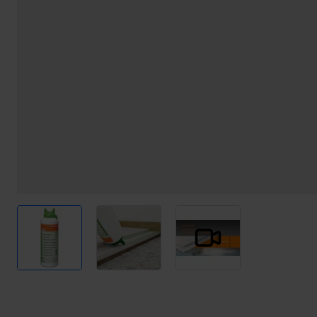
View larger image
View larger image
View larger image