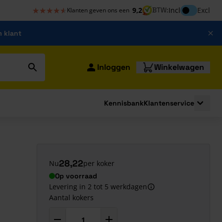
★★★★★
★★★★★
Inclusief bt
9,2
BTW:
Incl
Excl
Klanten geven ons een
m klant
Inloggen
Winkelwagen
Kennisbank
Klantenservice
strating
submenu for Bouwshop
Toggle 
28,22
Nu
per koker
Op voorraad
Levering in 2 tot 5 werkdagen
Aantal kokers