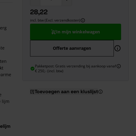
28,22
incl. btw (Excl. verzendkosten)
 erg
In mijn winkelwagen
ste
Offerte aanvragen
aten
Pakketpost: Gratis verzending bij aankoop vanaf
kt
€ 250,- (incl. btw)
iearme
Toevoegen aan een kluslijst
e
 lijm
elijm