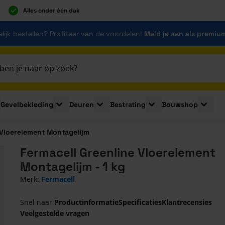
Alles onder één dak
lijk bestellen? Profiteer van de voordelen!
Meld je aan als premiu
Gevelbekleding
Deuren
Bestrating
Bouwshop
for Plaatmaterialen
le submenu for Isolatie
Toggle submenu for Gevelbekleding
Toggle submenu for Deuren
Toggle submenu for Be
Toggle 
 Vloerelement Montagelijm
Fermacell Greenline Vloerelement
Montagelijm - 1 kg
Merk:
Fermacell
Snel naar:
Productinformatie
Specificaties
Klantrecensies
Veelgestelde vragen