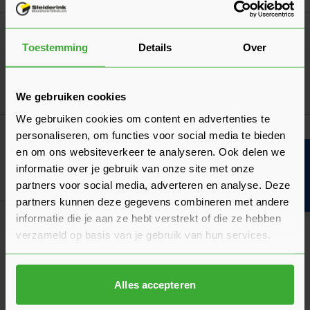
Navigeren door de elementen van de carrousel is mogelijk met de ta
Druk om carrousel over te slaan
Druk op om naar carrouselnavigatie te gaan
Dé oplossing bij slecht weer!
Afdekzeil
Toestemming
Details
Over
Verkrijgbaar in 7 afmetingen
Ga naa
7,17
Vanaf
per stuk
We gebruiken cookies
We gebruiken cookies om content en advertenties te
Vuren Geschaafd 22x100 (18x95)
personaliseren, om functies voor social media te bieden
Verkrijgbaar in 2 lengtes
en om ons websiteverkeer te analyseren. Ook delen we
Bouwvakinfo
informatie over je gebruik van onze site met onze
Ga naa
1,86
Vanaf
per m¹
partners voor social media, adverteren en analyse. Deze
partners kunnen deze gegevens combineren met andere
informatie die je aan ze hebt verstrekt of die ze hebben
Isolatiematerialen
verzameld op basis van je gebruik van hun services.
Makkelijk isolatiemateriaal vergelijken en
bestellen
Alles accepteren