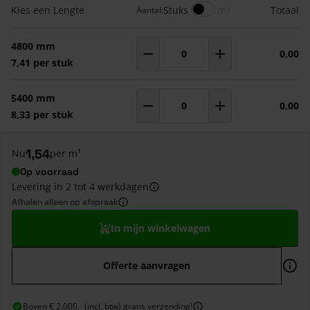
Gegroepeerde productitems
Meters
Kies een Lengte
Stuks
m1
Totaal
Aantal:
4800 mm
0,00
Aantal
m¹
7,41 per stuk
5400 mm
0,00
Aantal
m¹
8,33 per stuk
1,54
Nu
per m¹
Op voorraad
Levering in 2 tot 4 werkdagen
Afhalen alleen op afspraak
In mijn winkelwagen
Offerte aanvragen
Boven € 2.000,- (incl. btw) gratis verzending!