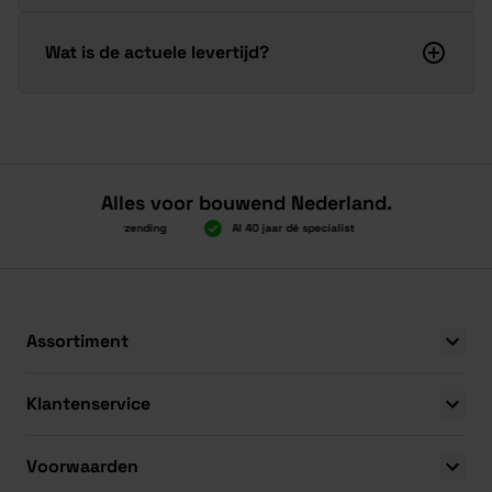
Wat is de actuele levertijd?
Alles voor bouwend Nederland.
oven 2.000 gratis verzending
Al 40 jaar dé specialist
Alles onder éé
oven 2.000 gratis verzending
Al 40 jaar dé specialist
Alles onder éé
Assortiment
Klantenservice
Voorwaarden