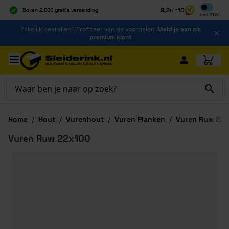
Inclusief b
9,2
uit
10
Boven 2.000 gratis verzending
Incl
BTW
Al 40 jaar dé specialist
Ga naar de inhoud
Zakelijk bestellen? Profiteer van de voordelen!
Meld je aan als
Alles onder één dak
premium klant
Ga naar hoofdinhoud
Home
/
Hout
/
Vurenhout
/
Vuren Planken
/
Vuren Ruw 22x
Vuren Ruw 22x100