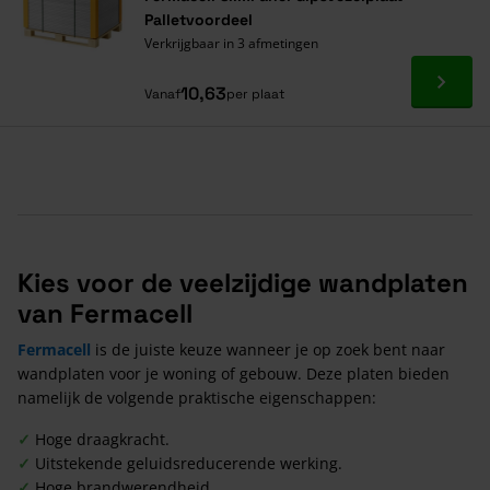
Palletvoordeel
Verkrijgbaar in 3 afmetingen
Ga naa
10,63
Vanaf
per plaat
Kies voor de veelzijdige wandplaten
van Fermacell
Fermacell
is de juiste keuze wanneer je op zoek bent naar
wandplaten voor je woning of gebouw. Deze platen bieden
namelijk de volgende praktische eigenschappen:
✓
Hoge draagkracht.
✓
Uitstekende geluidsreducerende werking.
✓
Hoge brandwerendheid.