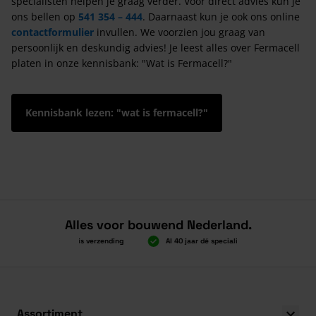
specialisten helpen je graag verder. Voor direct advies kun je
ons bellen op
541 354 – 444
. Daarnaast kun je ook ons online
contactformulier
invullen. We voorzien jou graag van
persoonlijk en deskundig advies! Je leest alles over Fermacell
platen in onze kennisbank: "Wat is Fermacell?"
Kennisbank lezen: "wat is fermacell?"
Alles voor bouwend Nederland.
Boven 2.000 gratis verzending
Al 40 jaar dé specialist
Alles ond
Boven 2.000 gratis verzending
Al 40 jaar dé specialist
Alles ond
Assortiment