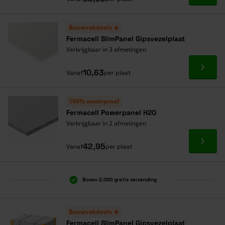
Bouwvakdeals ☀️
Fermacell SlimPanel Gipsvezelplaat
Verkrijgbaar in 3 afmetingen
Ga naa
10,63
Vanaf
per plaat
100% waterproof
Fermacell Powerpanel H2O
Verkrijgbaar in 2 afmetingen
Ga naa
42,95
Vanaf
per plaat
Boven 2.000 gratis verzending
Al 40 jaar dé specialist
Alles onder één dak
Bouwvakdeals ☀️
Fermacell SlimPanel Gipsvezelplaat