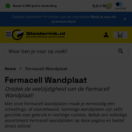
Inclusief b
9,2
uit
10
Boven 2.000 gratis verzending
Incl
BTW
Al 40 jaar dé specialist
Ga naar de inhoud
Zakelijk bestellen? Profiteer van de voordelen!
Meld je aan als
Alles onder één dak
premium klant
Ga naar hoofdinhoud
Home
Fermacell Wandplaat
Fermacell Wandplaat
Ontdek de veelzijdigheid van de Fermacell
Wandplaat!
Met onze Fermacell wandplaten maak je eenvoudig een
scheidings- of voorzetwand. Sommige wandplaten zijn zelfs
geschikt voor gebruik in vochtige ruimtes. Bekijk ons volledige
assortiment Fermacell wandplaten op deze pagina en bestel
direct online!