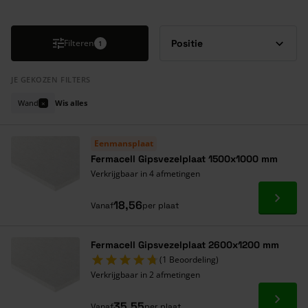
Druk om carrousel over te slaan
Filteren
1
JE GEKOZEN FILTERS
Wand
Wis alles
×
Eenmansplaat
Fermacell Gipsvezelplaat 1500x1000 mm
Verkrijgbaar in 4 afmetingen
Ga naa
18,56
Vanaf
per plaat
Fermacell Gipsvezelplaat 2600x1200 mm
(1 Beoordeling)
Verkrijgbaar in 2 afmetingen
Ga naa
35,55
Vanaf
per plaat