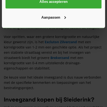
De keuze voor het juiste inveegzand is afhankelijk van de
Alles accepteren
specifieke projecteisen en behoeften. Voor bestrating met
smalle voegen, zoals bij terrassen en looppaden, is het fijne
Graphite Sparkle Voegzand
met een korrelgrootte van 0,25 –
Aanpassen
0,8 mm een uitstekende keuze. Dit zorgt voor een strakke
afwerking en minimaliseert onkruidgroei tussen de voegen.
Voor opritten, waar een grotere korrelgrootte en natuurlijke
kleur gewenst zijn, is het
Excluton Zilverzand
met een
korrelgrootte van 1-2 mm een geschikte optie. Als het project
een stabiele straatlaag vereist en bij het invoegen van
straatwerk biedt het grovere
Brekerzand
met een
korrelgrootte van 0-4 mm uitstekende drainage-
eigenschappen en stabiliteit.
De keuze voor het ideale inveegzand is dus nauw verbonden
met de specifieke kenmerken en toepassingen van het
bestratingsproject.
Inveegzand kopen bij Sleiderink?