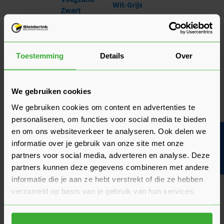
Wit-Grijs
Zwart
Korrelgrootte
0,25 – 1 mm
1 – 2 mm
0 – 4 mm
Big Bag à 1 m3
Inhoud
25 kg per zak
25 kg per zak
of 25 kg per
Toestemming
Details
Over
zak
Diverse
Geschikt voor
Smalle voegen
Brede voegen
toepassingen
Stabiele
We gebruiken cookies
Opritten,
Aanbevolen
Terrassen,
straatlaag en
We gebruiken cookies om content en advertenties te
terrassen,
toepassingen
looppaden
invegen
tuinpaden
personaliseren, om functies voor social media te bieden
straatwerk
en om ons websiteverkeer te analyseren. Ook delen we
Bouwvakinfo
Kleur
Zwart
Wit – grijs
Natuurlijk
informatie over je gebruik van onze site met onze
Drainage-
Goed
Normaal
Uitstekend
partners voor social media, adverteren en analyse. Deze
eigenschappen
partners kunnen deze gegevens combineren met andere
informatie die je aan ze hebt verstrekt of die ze hebben
verzameld op basis van je gebruik van hun services.
Wanneer kies je voor welk product?