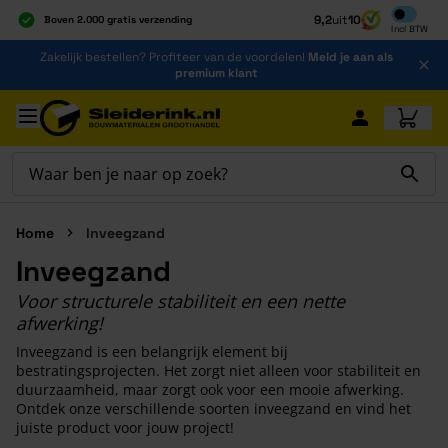
Inclusief b
9,2
uit
10
Boven 2.000 gratis verzending
Incl
BTW
Al 40 jaar dé specialist
Ga naar de inhoud
Zakelijk bestellen? Profiteer van de voordelen!
Meld je aan als
Alles onder één dak
premium klant
Ga naar hoofdinhoud
Home
Inveegzand
Inveegzand
Voor structurele stabiliteit en een nette
afwerking!
Inveegzand is een belangrijk element bij
bestratingsprojecten. Het zorgt niet alleen voor stabiliteit en
duurzaamheid, maar zorgt ook voor een mooie afwerking.
Ontdek onze verschillende soorten inveegzand en vind het
juiste product voor jouw project!