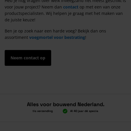
Heb je nog vragen over welk inveegzand het meest geschikt is
voor jouw project? Neem dan
contact
op met een van onze
productspecialisten. Wij helpen je graag met het maken van
de juiste keuze!
Ben je op zoek naar een harde voeg? Bekijk dan ons
assortiment
voegmortel voor bestrating
!
Neem contact op
Alles voor bouwend Nederland.
Boven 2.000 gratis verzending
Al 40 jaar dé specialist
Alles o
Boven 2.000 gratis verzending
Al 40 jaar dé specialist
Alles o