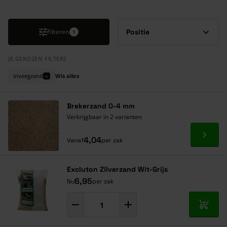
Druk om carrousel over te slaan
Filteren
1
JE GEKOZEN FILTERS
Inveegzand
Wis alles
×
Brekerzand 0-4 mm
Verkrijgbaar in 2 varianten
Ga naa
4,04
Vanaf
per zak
Excluton Zilverzand Wit-Grijs
6,95
Nu
per zak
In mij