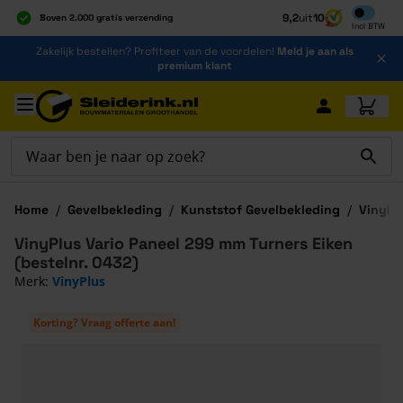
Inclusief b
9,2
uit
10
Boven 2.000 gratis verzending
Incl
BTW
Al 40 jaar dé specialist
Ga naar de inhoud
Zakelijk bestellen? Profiteer van de voordelen!
Meld je aan als
Alles onder één dak
premium klant
Ga naar hoofdinhoud
Home
/
Gevelbekleding
/
Kunststof Gevelbekleding
/
VinyPl
VinyPlus Vario Paneel 299 mm Turners Eiken
(bestelnr. 0432)
Merk:
VinyPlus
Korting? Vraag offerte aan!