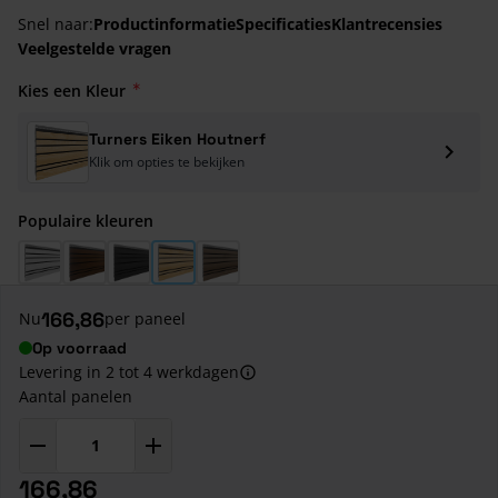
Snel naar:
Productinformatie
Specificaties
Klantrecensies
Veelgestelde vragen
Kies een Kleur
Turners Eiken Houtnerf
Klik om opties te bekijken
Populaire kleuren
Sheffield Eiken Wit Houtnerf
Turners Eiken Bruin Houtnerf
Kitami Eiken Houtnerf
Turners Eiken Houtnerf
Vergrijsd Red Cedar Houtnerf
166,86
Nu
per paneel
Op voorraad
Levering in 2 tot 4 werkdagen
Aantal panelen
166,86