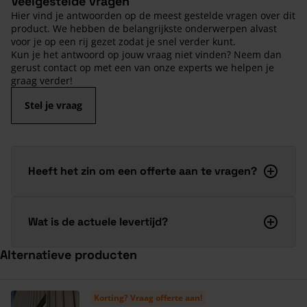
Veelgestelde vragen
Hier vind je antwoorden op de meest gestelde vragen over dit
product. We hebben de belangrijkste onderwerpen alvast
voor je op een rij gezet zodat je snel verder kunt.
Kun je het antwoord op jouw vraag niet vinden? Neem dan
gerust contact op met een van onze experts we helpen je
graag verder!
Stel je vraag
Heeft het zin om een offerte aan te vragen?
Wat is de actuele levertijd?
Alternatieve producten
Navigeren door de elementen van de carrousel is mogelijk met de ta
Druk om carrousel over te slaan
Druk op om naar carrouselnavigatie te gaan
Korting? Vraag offerte aan!