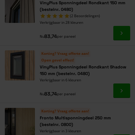
VinyPlus Sponningdeel Rondkant 150 mm
(bestelnr. 0480)
(2 Beoordelingen)
Verkrijgbaar in 28 kleuren
Ga naa
83,74
Nu
per paneel
Korting? Vraag offerte aan!
Open gevel effect!
VinyPlus Sponningdeel Rondkant Shadow
150 mm (bestelnr. 0480)
Verkrijgbaar in 6 kleuren
Ga naa
83,74
Nu
per paneel
Korting? Vraag offerte aan!
Fronto Multisponningdeel 250 mm
(bestelnr. 0800)
Verkrijgbaar in 3 kleuren