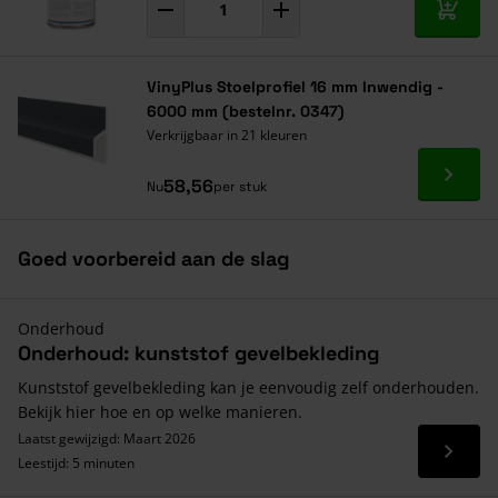
In mij
VinyPlus Stoelprofiel 16 mm Inwendig -
6000 mm (bestelnr. 0347)
Verkrijgbaar in 21 kleuren
Ga naa
58,56
Nu
per stuk
Goed voorbereid aan de slag
Onderhoud
Onderhoud: kunststof gevelbekleding
Kunststof gevelbekleding kan je eenvoudig zelf onderhouden.
Bekijk hier hoe en op welke manieren.
Laatst gewijzigd: Maart 2026
Lees 
Leestijd: 5 minuten