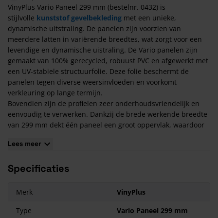
VinyPlus Vario Paneel 299 mm (bestelnr. 0432) is
stijlvolle
kunststof gevelbekleding
met een unieke,
dynamische uitstraling. De panelen zijn voorzien van
meerdere latten in variërende breedtes, wat zorgt voor een
levendige en dynamische uistraling. De Vario panelen zijn
gemaakt van 100% gerecycled, robuust PVC en afgewerkt met
een UV-stabiele structuurfolie. Deze folie beschermt de
panelen tegen diverse weersinvloeden en voorkomt
verkleuring op lange termijn.
Bovendien zijn de profielen zeer onderhoudsvriendelijk en
eenvoudig te verwerken. Dankzij de brede werkende breedte
van 299 mm dekt één paneel een groot oppervlak, waardoor
de montage snel verloopt. Je kunt VinyPlus Vario zowel
Lees meer
horizontaal als verticaal monteren. Ook combineert dit
paneel goed met andere producten uit het
VinyPlus-
Specificaties
assortiment
.
Welke hulpprofielen heb je nodig bij VinyPlus Vario
Merk
VinyPlus
Paneel?
Buitenhoekprofiel (0401)
+
Montage Buitenhoekprofiel
Type
Vario Paneel 299 mm