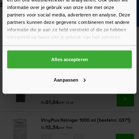
Bouwvakinfo
Dit vind je misschien ook handig
informatie over je gebruik van onze site met onze
partners voor social media, adverteren en analyse. Deze
Navigeren door de elementen van de carrousel is mogelijk met de ta
Druk om carrousel over te slaan
Druk op om naar carrouselnavigatie te gaan
partners kunnen deze gegevens combineren met andere
VinyPlus Montage Verbindingsprofiel
informatie die je aan ze hebt verstrekt of die ze hebben
(bestelnr. 0408)
verzameld op basis van je gebruik van hun services.
24,53
Nu
per stuk
In mij
Alles accepteren
VinyPlus Verbindingsprofiel (bestelnr.
Aanpassen
0407)
Verkrijgbaar in 28 kleuren
Ga naa
51,84
Nu
per stuk
VinyPlus Reiniger 1000 ml (bestelnr. 0371)
13,34
Nu
per fles