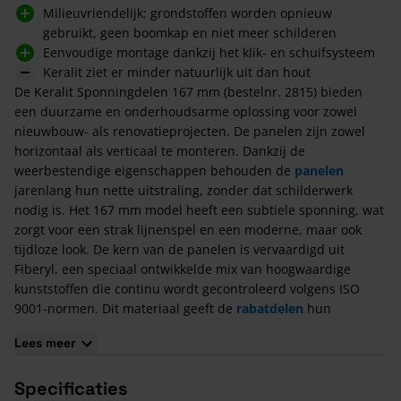
Milieuvriendelijk: grondstoffen worden opnieuw
gebruikt, geen boomkap en niet meer schilderen
Eenvoudige montage dankzij het klik- en schuifsysteem
Keralit ziet er minder natuurlijk uit dan hout
De Keralit Sponningdelen 167 mm (bestelnr. 2815) bieden
een duurzame en onderhoudsarme oplossing voor zowel
nieuwbouw- als renovatieprojecten. De panelen zijn zowel
horizontaal als verticaal te monteren. Dankzij de
weerbestendige eigenschappen behouden de
panelen
jarenlang hun nette uitstraling, zonder dat schilderwerk
nodig is. Het 167 mm model heeft een subtiele sponning, wat
zorgt voor een strak lijnenspel en een moderne, maar ook
tijdloze look. De kern van de panelen is vervaardigd uit
Fiberyl, een speciaal ontwikkelde mix van hoogwaardige
kunststoffen die continu wordt gecontroleerd volgens ISO
9001-normen. Dit materiaal geeft de
rabatdelen
hun
stevigheid en maakt ze bestand tegen alle weersinvloeden.
Lees meer
Krimp en uitzetting zijn hierdoor nauwelijks merkbaar. Voor
elke graad Celsius temperatuurverandering zet het materiaal
Specificaties
0,026 millimeter per meter uit (of krimpt bij afkoeling). De