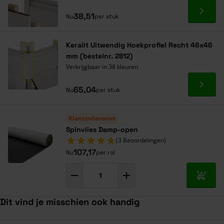
Ga naa
38,51
Nu
per stuk
Keralit Uitwendig Hoekprofiel Recht 46x46
mm (bestelnr. 2812)
Verkrijgbaar in 38 kleuren
Ga naa
65,04
Nu
per stuk
Klantenfavoriet
Spinvlies Damp-open
(3 Beoordelingen)
107,17
Nu
per rol
In mij
Dit vind je misschien ook handig