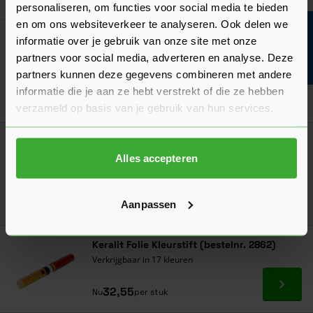
personaliseren, om functies voor social media te bieden
en om ons websiteverkeer te analyseren. Ook delen we
Bouwvakinfo
Keralit verbindingsstuk voor sponningdeel
informatie over je gebruik van onze site met onze
167 mm (bestelnr. 2823)
partners voor social media, adverteren en analyse. Deze
Verkrijgbaar in 23 kleuren
partners kunnen deze gegevens combineren met andere
informatie die je aan ze hebt verstrekt of die ze hebben
Ga naa
8,18
Nu
per stuk
verzameld op basis van je gebruik van hun services.
Keralit Geperforeerd Platprofiel Zwart - Rol
à 500 cm
Alles accepteren
Verkrijgbaar in 3 afmetingen
Ga naa
15,38
Aanpassen
Vanaf
per rol
Keralit Folie Kleurstift (bestelnr. 2862)
Verkrijgbaar in 17 kleuren
Ga naa
32,55
Nu
per stuk