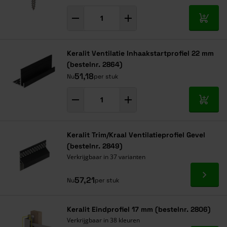
In mij
Keralit Ventilatie Inhaakstartprofiel 22 mm
(bestelnr. 2864)
51,18
Nu
per stuk
In mij
Keralit Trim/Kraal Ventilatieprofiel Gevel
(bestelnr. 2849)
Verkrijgbaar in 37 varianten
Ga naa
57,21
Nu
per stuk
Keralit Eindprofiel 17 mm (bestelnr. 2806)
Verkrijgbaar in 38 kleuren