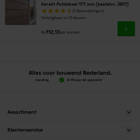
Keralit Potdeksel 177 mm (bestelnr. 2817)
(5 Beoordelingen)
Verkrijgbaar in 23 kleuren
Ga naa
112,13
Nu
per paneel
Alles voor bouwend Nederland.
oven 2.000 gratis verzending
Al 40 jaar dé specialist
Alles onder éé
oven 2.000 gratis verzending
Al 40 jaar dé specialist
Alles onder éé
Assortiment
Klantenservice