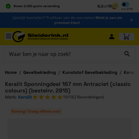
Inclusief b
9,2
uit
10
Boven 2.000 gratis verzending
Incl
BTW
Al 40 jaar dé specialist
Ga naar de inhoud
Zakelijk bestellen? Profiteer van de voordelen!
Meld je aan als
Alles onder één dak
premium klant
Ga naar hoofdinhoud
Home
/
Gevelbekleding
/
Kunststof Gevelbekleding
/
Keralit
Keralit Sponningdeel 167 mm Antraciet (classic
colours) (bestelnr. 2815)
Merk:
Keralit
10/10
(2 Beoordelingen)
Korting? Vraag offerte aan!