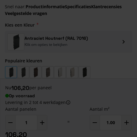
Snel naar:
Productinformatie
Specificaties
Klantrecensies
Veelgestelde vragen
Kies een Kleur
Antraciet Houtnerf (RAL 7016)
Klik om opties te bekijken
Populaire kleuren
Antraciet Houtnerf (RAL 7016)
Basaltgrijs Houtnerf (RAL 7012)
Bruin Eiken Houtnerf
Taupe Eiken Houtnerf
Wit Houtnerf (RAL 9016)
Creme Houtnerf (RAL 9001)
Grafiet Zwart Houtnerf
106,20
Nu
per paneel
Op voorraad
Levering in 2 tot 4 werkdagen
Aantal panelen
Aantal m²
=
106,20