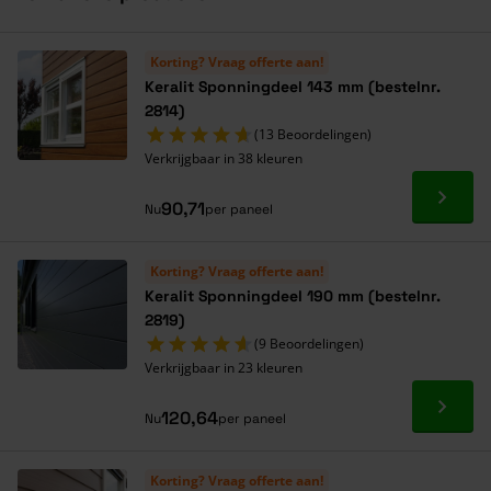
Navigeren door de elementen van de carrousel is mogelijk met de ta
Druk om carrousel over te slaan
Druk op om naar carrouselnavigatie te gaan
Korting? Vraag offerte aan!
Keralit Sponningdeel 143 mm (bestelnr.
2814)
(13 Beoordelingen)
Verkrijgbaar in 38 kleuren
Ga naa
90,71
Nu
per paneel
Korting? Vraag offerte aan!
Keralit Sponningdeel 190 mm (bestelnr.
2819)
(9 Beoordelingen)
Verkrijgbaar in 23 kleuren
Ga naa
120,64
Nu
per paneel
Korting? Vraag offerte aan!