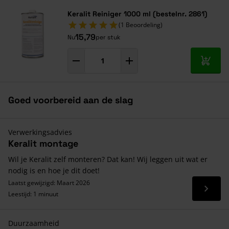
Keralit Reiniger 1000 ml (bestelnr. 2861)
(1 Beoordeling)
15,79
Nu
per stuk
In mij
Goed voorbereid aan de slag
Verwerkingsadvies
Keralit montage
Wil je Keralit zelf monteren? Dat kan! Wij leggen uit wat er
nodig is en hoe je dit doet!
Laatst gewijzigd: Maart 2026
Lees 
Leestijd: 1 minuut
Duurzaamheid