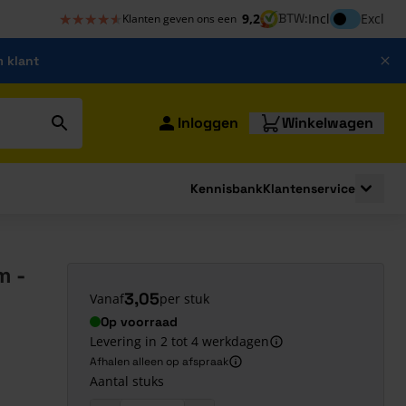
★★★★★
★★★★★
Inclusief bt
9,2
BTW:
Incl
Excl
Klanten geven ons een
m klant
Inloggen
Winkelwagen
Kennisbank
Klantenservice
strating
submenu for Bouwshop
Toggle 
m -
3,05
Vanaf
per stuk
Op voorraad
Levering in 2 tot 4 werkdagen
Afhalen alleen op afspraak
Aantal stuks