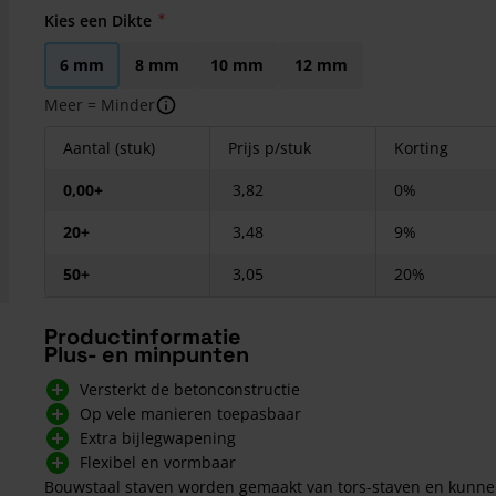
Kies een Dikte
6 mm
8 mm
10 mm
12 mm
Meer = Minder
Aantal (stuk)
Prijs p/stuk
Korting
0,00+
3,82
0%
20+
3,48
9%
50+
3,05
20%
Productinformatie
Plus- en minpunten
Versterkt de betonconstructie
Op vele manieren toepasbaar
Extra bijlegwapening
Flexibel en vormbaar
Bouwstaal staven worden gemaakt van tors-staven en kunne