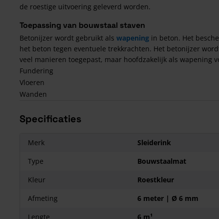
de roestige uitvoering geleverd worden.
Toepassing van bouwstaal staven
Betonijzer wordt gebruikt als
wapening
in beton. Het besch
het beton tegen eventuele trekkrachten. Het betonijzer word
veel manieren toegepast, maar hoofdzakelijk als wapening v
Fundering
Vloeren
Wanden
Specificaties
Merk
Sleiderink
Type
Bouwstaalmat
Kleur
Roestkleur
Afmeting
6 meter | Ø 6 mm
Lengte
6 m¹