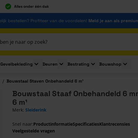
Alles onder één dak
lijk bestellen? Profiteer van de voordelen!
Meld je aan als premiu
Gevelbekleding
Deuren
Bestrating
Bouwshop
for Plaatmaterialen
le submenu for Isolatie
Toggle submenu for Gevelbekleding
Toggle submenu for Deuren
Toggle submenu for Be
Toggle 
/
Bouwstaal Staven Onbehandeld 6 m¹
Bouwstaal Staaf Onbehandeld 6 m
6 m¹
Merk:
Sleiderink
Snel naar:
Productinformatie
Specificaties
Klantrecensies
Veelgestelde vragen