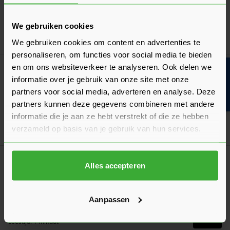
Er zijn verschillende varianten folies beschikbaar. We leggen
je graag uit welke jij moet hebben voor jouw project!
We gebruiken cookies
Laatst gewijzigd: Februari 2026
Lees 
Leestijd: 6 minuten
We gebruiken cookies om content en advertenties te
personaliseren, om functies voor social media te bieden
en om ons websiteverkeer te analyseren. Ook delen we
Algemeen
Bouwvakinfo
Wat is het belang van folie?
informatie over je gebruik van onze site met onze
partners voor social media, adverteren en analyse. Deze
Het gebruik van folie is essentieel bij isolatieprojecten. Bekijk
partners kunnen deze gegevens combineren met andere
en lees hier waarom je het moet toepassen!
informatie die je aan ze hebt verstrekt of die ze hebben
Laatst gewijzigd: Februari 2026
verzameld op basis van je gebruik van hun services.
Lees 
Leestijd: 5 minuten
Algemeen
Alles accepteren
Welke folie is geschikt onder dakpannen?
Onder dakpannen kun je verschillende soorten folies
toepassen. Welke het beste voor jouw project is lees je hier!
Aanpassen
Laatst gewijzigd: Februari 2026
Lees 
Leestijd: 1 minuut