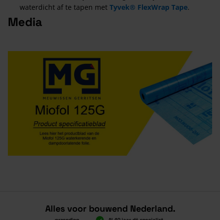
waterdicht af te tapen met
Tyvek® FlexWrap Tape
.
Media
Alles voor bouwend Nederland.
Boven 2.000 gratis verzending
Al 40 jaar dé specialist
Alles onder 