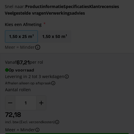
Snel naar:
Productinformatie
Specificaties
Klantrecensies
Veelgestelde vragen
Verwerkingsadvies
Kies een Afmeting
1,50 x 25 m¹
1,50 x 50 m¹
Meer = Minder
67,21
Vanaf
per rol
Op voorraad
Levering in 2 tot 3 werkdagen
Afhalen alleen op afspraak
Aantal rollen
72,18
incl. btw (Excl. verzendkosten)
Meer = Minder