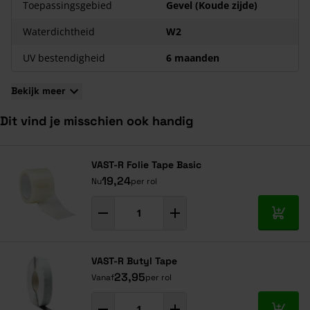
Toepassingsgebied
Gevel (Koude zijde)
scheuren te repareren.
Waterdichtheid
W2
Voordelen Miofol 125G Damp-open
UV bestendigheid
6 maanden
Dampdoorlatend
Waterkerend
Bekijk meer
Hoge scheur- en trekweerstand
Licht doorlatend
Dit vind je misschien ook handig
Chemisch resistent
Duurzaam en lange levensduur
Navigeren door de elementen van de carrousel is mogelijk met de ta
Druk om carrousel over te slaan
Druk op om naar carrouselnavigatie te gaan
VAST-R Folie Tape Basic
19,24
Nu
per rol
In mij
VAST-R Butyl Tape
23,95
Vanaf
per rol