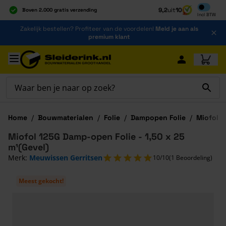
Inclusief b
9,2
uit
10
Boven 2.000 gratis verzending
Incl
BTW
Al 40 jaar dé specialist
Ga naar de inhoud
Zakelijk bestellen? Profiteer van de voordelen!
Meld je aan als
Alles onder één dak
premium klant
Ga naar hoofdinhoud
Home
/
Bouwmaterialen
/
Folie
/
Dampopen Folie
/
Miofol 
Miofol 125G Damp-open Folie - 1,50 x 25
m¹(Gevel)
Merk:
Meuwissen Gerritsen
10/10
(1 Beoordeling)
Meest gekocht!