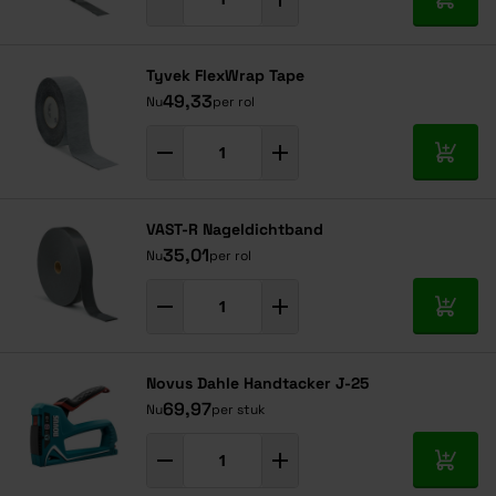
In mij
Tyvek FlexWrap Tape
49,33
Nu
per rol
In mij
VAST-R Nageldichtband
35,01
Nu
per rol
In mij
Novus Dahle Handtacker J-25
69,97
Nu
per stuk
In mij