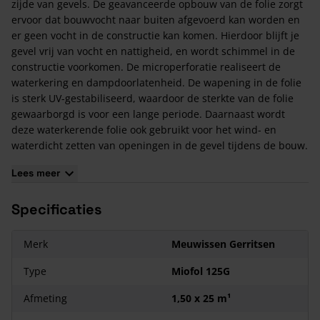
zijde van gevels. De geavanceerde opbouw van de folie zorgt
ervoor dat bouwvocht naar buiten afgevoerd kan worden en
er geen vocht in de constructie kan komen. Hierdoor blijft je
gevel vrij van vocht en nattigheid, en wordt schimmel in de
constructie voorkomen. De microperforatie realiseert de
waterkering en dampdoorlatenheid. De wapening in de folie
is sterk UV-gestabiliseerd, waardoor de sterkte van de folie
gewaarborgd is voor een lange periode. Daarnaast wordt
deze waterkerende folie ook gebruikt voor het wind- en
waterdicht zetten van openingen in de gevel tijdens de bouw.
Zorg voor een minimale overlap van 10cm.
Lees meer
Opzoek naar bijpassende Tape? Deze zijn geschikt:
Vast-R Folie Tape Basic
: om overlappen af te plakken.
Specificaties
Vast-R Butyl tape
: om doorvoeren en aansluitingen wind- en
waterdicht af te sluiten.
Tyvek FlexWrap tape
: om doorvoeren en aansluitingen wind-
Merk
Meuwissen Gerritsen
en waterdicht af te sluiten.
VAST-R Nageldichtband
Type
: Waterdicht afsluiten van
Miofol 125G
dakmembranen onder de stoftengels bij dakhellingen kleiner
Afmeting
1,50 x 25 m¹
dan 25°.
VAST-R Totaal Tape
: om overlappen af te plakken en