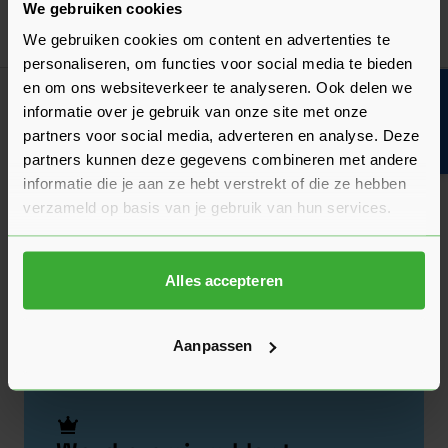
Alles voor bouwend Nederland.
We gebruiken cookies
Boven 2.000 gratis verzending
Al 40 jaar dé specialist
Alles o
We gebruiken cookies om content en advertenties te
Boven 2.000 gratis verzending
Al 40 jaar dé specialist
Alles o
personaliseren, om functies voor social media te bieden
en om ons websiteverkeer te analyseren. Ook delen we
Bouwvakinfo
informatie over je gebruik van onze site met onze
Assortiment
partners voor social media, adverteren en analyse. Deze
partners kunnen deze gegevens combineren met andere
informatie die je aan ze hebt verstrekt of die ze hebben
Klantenservice
verzameld op basis van je gebruik van hun services.
Voorwaarden
Alles accepteren
Locaties
Aanpassen