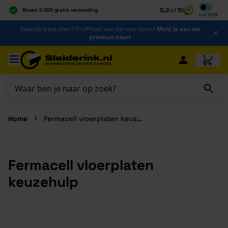
Inclusief b
9,2
uit
10
Boven 2.000 gratis verzending
Incl
BTW
Al 40 jaar dé specialist
Ga naar de inhoud
Zakelijk bestellen? Profiteer van de voordelen!
Meld je aan als
Alles onder één dak
premium klant
Ga naar hoofdinhoud
Home
Fermacell vloerplaten keuzehulp
Fermacell vloerplaten
keuzehulp