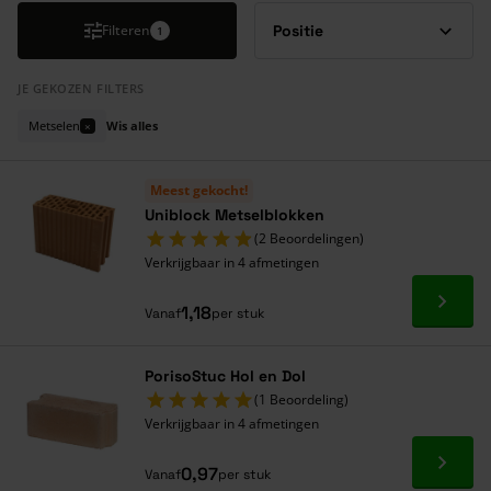
Filteren
1
JE GEKOZEN FILTERS
Metselen
Wis alles
×
Meest gekocht!
Uniblock Metselblokken
(2 Beoordelingen)
Verkrijgbaar in 4 afmetingen
Ga naa
1,18
Vanaf
per stuk
PorisoStuc Hol en Dol
(1 Beoordeling)
Verkrijgbaar in 4 afmetingen
Ga naa
0,97
Vanaf
per stuk