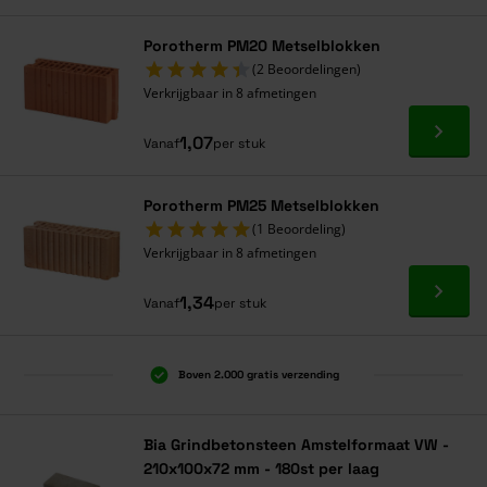
Porotherm PM20 Metselblokken
(2 Beoordelingen)
Verkrijgbaar in 8 afmetingen
Ga naa
1,07
Vanaf
per stuk
Porotherm PM25 Metselblokken
(1 Beoordeling)
Verkrijgbaar in 8 afmetingen
Ga naa
1,34
Vanaf
per stuk
Boven 2.000 gratis verzending
Al 40 jaar dé specialist
Alles onder één dak
Bia Grindbetonsteen Amstelformaat VW -
210x100x72 mm - 180st per laag