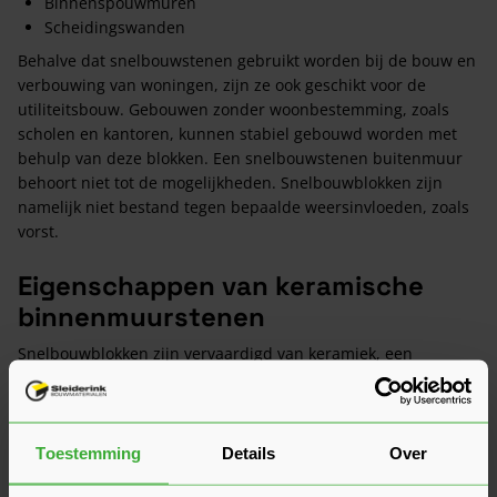
Binnenspouwmuren
Scheidingswanden
Behalve dat snelbouwstenen gebruikt worden bij de bouw en
verbouwing van woningen, zijn ze ook geschikt voor de
utiliteitsbouw. Gebouwen zonder woonbestemming, zoals
scholen en kantoren, kunnen stabiel gebouwd worden met
behulp van deze blokken. Een snelbouwstenen buitenmuur
behoort niet tot de mogelijkheden. Snelbouwblokken zijn
namelijk niet bestand tegen bepaalde weersinvloeden, zoals
vorst.
Eigenschappen van keramische
binnenmuurstenen
Snelbouwblokken zijn vervaardigd van keramiek, een
materiaal dat verkregen wordt door het bakken van klei.
Groot voordeel van dit natuurlijke product is de
vormstabiliteit. Indien de keramische binnenmuursteen goed
gedetailleerd en verwerkt wordt, zullen er geen scheuren
Toestemming
Details
Over
optreden. Met keramiek als bouwmateriaal kun je energie- en