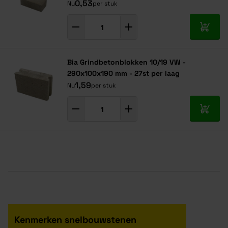
0,53
Nu
per stuk
In mij
Bia Grindbetonblokken 10/19 VW -
290x100x190 mm - 27st per laag
1,59
Nu
per stuk
In mij
Kenmerken snelbouwstenen