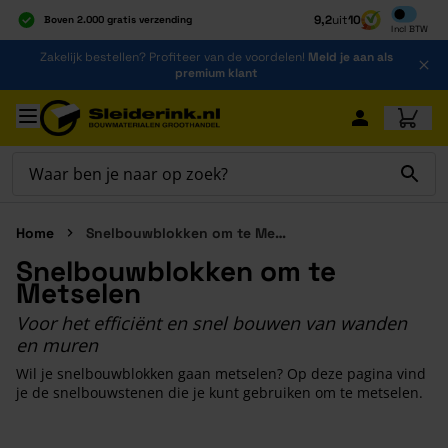
Inclusief b
9,2
uit
10
Boven 2.000 gratis verzending
Incl
BTW
Al 40 jaar dé specialist
Ga naar de inhoud
Zakelijk bestellen? Profiteer van de voordelen!
Meld je aan als
Alles onder één dak
premium klant
Ga naar hoofdinhoud
Home
Snelbouwblokken om te Metselen
Snelbouwblokken om te
Metselen
Voor het efficiënt en snel bouwen van wanden
en muren
Wil je snelbouwblokken gaan metselen? Op deze pagina vind
je de snelbouwstenen die je kunt gebruiken om te metselen.
Druk om carrousel over te slaan