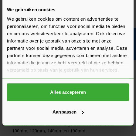
milieubewust bouwen. Verder kenmerken keramische
snelbouwblokken zich door:
We gebruiken cookies
Duurzaamheid
We gebruiken cookies om content en advertenties te
Lange levensduur
personaliseren, om functies voor social media te bieden
Brandwerendheid
en om ons websiteverkeer te analyseren. Ook delen we
Bouwvakinfo
informatie over je gebruik van onze site met onze
Verschillende types
partners voor social media, adverteren en analyse. Deze
snelbouwblokken op voorraad!
partners kunnen deze gegevens combineren met andere
informatie die je aan ze hebt verstrekt of die ze hebben
Bij Sleiderink hebben we een ruime voorraad aan PM20,
verzameld op basis van je gebruik van hun services.
PM25, PL25, Poriso stucs, Uniblock lijmblokken en Uniblock
metselblokken.
PM20
Alles accepteren
Deze type stenen zijn geschikt voor het maken van
dragende binnenmuren, niet-dragende binnenmuren en
binnenspouwbladen voor woning- en utiliteitsbouw. Ze
Aanpassen
zijn bedoeld om te metselen en hebben bovendien een
druksterkte van 18 N/mm2. Je bestelt de stenen in
100mm, 120mm, 140mm en 190mm.