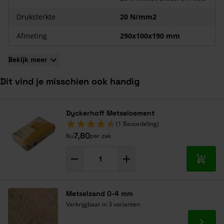
Druksterkte
20 N/mm2
Afmeting
290x100x190 mm
Bekijk meer
Dit vind je misschien ook handig
Navigeren door de elementen van de carrousel is mogelijk met de ta
Druk om carrousel over te slaan
Druk op om naar carrouselnavigatie te gaan
Dyckerhoff Metselcement
(1 Beoordeling)
7,80
Nu
per zak
In mij
Metselzand 0-4 mm
Verkrijgbaar in 3 varianten