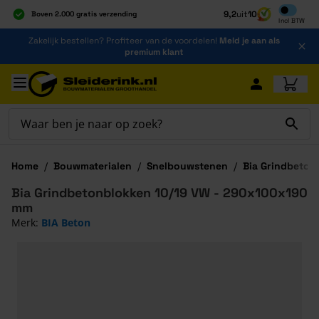
Inclusief b
9,2
uit
10
Boven 2.000 gratis verzending
Incl
BTW
Al 40 jaar dé specialist
Ga naar de inhoud
Zakelijk bestellen? Profiteer van de voordelen!
Meld je aan als
Alles onder één dak
premium klant
Ga naar hoofdinhoud
Home
/
Bouwmaterialen
/
Snelbouwstenen
/
Bia Grindbeton
Bia Grindbetonblokken 10/19 VW - 290x100x190
mm
Merk:
BIA Beton