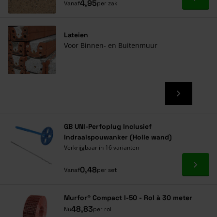
Ga naa
4,95
Vanaf
per zak
Lateien
Voor Binnen- en Buitenmuur
GB UNI-Perfoplug Inclusief
Indraaispouwanker (Holle wand)
Verkrijgbaar in 16 varianten
Ga naa
0,48
Vanaf
per set
Murfor® Compact I-50 - Rol à 30 meter
48,83
Nu
per rol