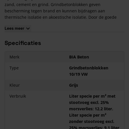
zand, cement en grind. Grindbetonblokken geven
bescherming tegen brand en kunnen bijdragen aan
thermische isolatie en akoestische isolatie. Door de goede
grip zijn deze betonblokken makkelijk hanteerbaar en ideaal
Lees meer
om mee te werken. Houd rekening met eventueel breuk- en
snijverlies.
Specificaties
Kenmerken Grindbetonblokken 290x100x190 mm
Oppervlaktestructuur: grind- of lichtbetonstructuur
Merk
BIA Beton
Onbrandbaar
Type
Grindbetonblokken
Vorm: rechthoekig
10/19 VW
Brandreactie: Euroklasse A1
Kleur
Grijs
Verbruik
Liter specie per m² met
stootvoeg excl. 25%
morsverlies: 12.2 liter.
Liter specie per m²
zonder stootvoeg excl.
25% morsverlies: 9.1 liter