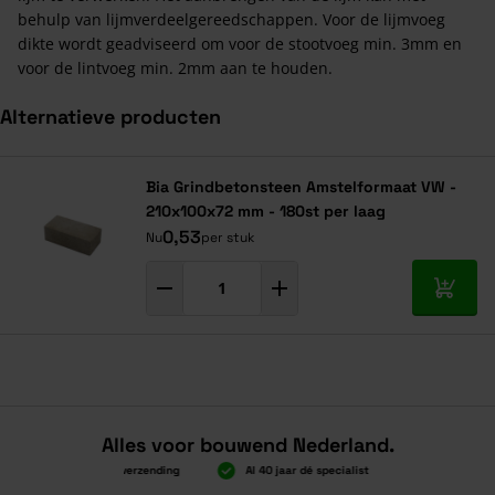
behulp van lijmverdeelgereedschappen. Voor de lijmvoeg
dikte wordt geadviseerd om voor de stootvoeg min. 3mm en
voor de lintvoeg min. 2mm aan te houden.
Alternatieve producten
Navigeren door de elementen van de carrousel is mogelijk met de ta
Druk om carrousel over te slaan
Bia Grindbetonsteen Amstelformaat VW -
210x100x72 mm - 180st per laag
0,53
Nu
per stuk
In mij
Alles voor bouwend Nederland.
Boven 2.000 gratis verzending
Al 40 jaar dé specialist
Alles onder 