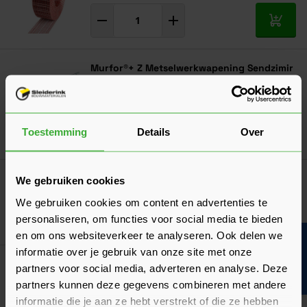
In mij
Murfor®+ Z Metselwerkwapening Sendzimir
Verzinkt 3050x50x4 mm
9,21
Nu
per stuk
Toestemming
Details
Over
In mij
Metselprofiel 78x90 mm
We gebruiken cookies
Verkrijgbaar in 2 lengtes
We gebruiken cookies om content en advertenties te
personaliseren, om functies voor social media te bieden
Ga naa
20,03
Nu
per m¹
en om ons websiteverkeer te analyseren. Ook delen we
Bouwvakinfo
informatie over je gebruik van onze site met onze
Wienerberger Waterkerend Oplegvilt
partners voor social media, adverteren en analyse. Deze
Verkrijgbaar in 4 afmetingen
partners kunnen deze gegevens combineren met andere
informatie die je aan ze hebt verstrekt of die ze hebben