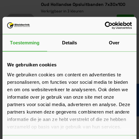
Oud Hollandse Opsluitbanden 7x30x100
Verkrijgbaar in 3 kleuren
Ga naa
20,69
Vanaf
per stuk
Toestemming
Details
Over
1
2
U lees momenteel pagina
Pagina
We gebruiken cookies
We gebruiken cookies om content en advertenties te
personaliseren, om functies voor social media te bieden
Sluit eenvoudig je bestrating in met
en om ons websiteverkeer te analyseren. Ook delen we
Bouwvakinfo
informatie over je gebruik van onze site met onze
grijze opsluitbanden!
partners voor social media, adverteren en analyse. Deze
De opsluitband grijs in ons assortiment is geschikt als
partners kunnen deze gegevens combineren met andere
begrenzing voor een terras, tuin, looppad of oprit. Ze zijn
informatie die je aan ze hebt verstrekt of die ze hebben
verkrijgbaar van het welbekende merk
Excluton
. Liever een
verzameld op basis van je gebruik van hun services.
andere kleur opsluitband voor je project? Dat is mogelijk, we
bieden de
opsluitbanden
ook in de kleur
antraciet
aan.