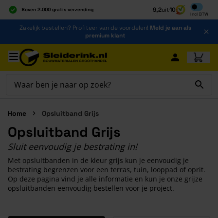
Inclusief b
9,2
uit
10
Boven 2.000 gratis verzending
Incl
BTW
Al 40 jaar dé specialist
Ga naar de inhoud
Zakelijk bestellen? Profiteer van de voordelen!
Meld je aan als
Alles onder één dak
premium klant
Ga naar hoofdinhoud
Home
Opsluitband Grijs
Opsluitband Grijs
Sluit eenvoudig je bestrating in!
Met opsluitbanden in de kleur grijs kun je eenvoudig je
bestrating begrenzen voor een terras, tuin, looppad of oprit.
Op deze pagina vind je alle informatie en kun je onze grijze
opsluitbanden eenvoudig bestellen voor je project.
Druk om carrousel over te slaan