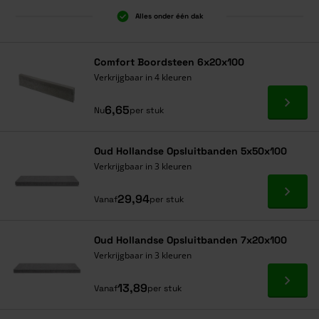
Alles onder één dak
Comfort Boordsteen 6x20x100
Verkrijgbaar in 4 kleuren
Ga naa
6,65
Nu
per stuk
Oud Hollandse Opsluitbanden 5x50x100
Verkrijgbaar in 3 kleuren
Ga naa
29,94
Vanaf
per stuk
Oud Hollandse Opsluitbanden 7x20x100
Verkrijgbaar in 3 kleuren
Ga naa
13,89
Vanaf
per stuk