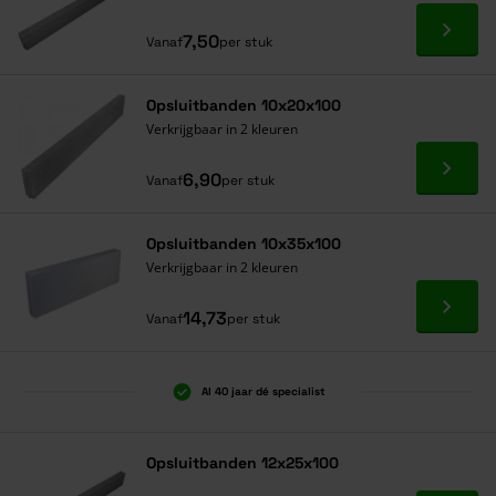
Ga naa
7,50
Vanaf
per stuk
Opsluitbanden 10x20x100
Verkrijgbaar in 2 kleuren
Ga naa
6,90
Vanaf
per stuk
Opsluitbanden 10x35x100
Verkrijgbaar in 2 kleuren
Ga naa
14,73
Vanaf
per stuk
Al 40 jaar dé specialist
Opsluitbanden 12x25x100