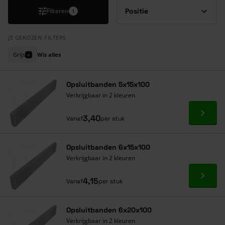
Filteren
1
JE GEKOZEN FILTERS
Grijs
Wis alles
×
Opsluitbanden 5x15x100
Verkrijgbaar in 2 kleuren
Ga naa
3,40
Vanaf
per stuk
Opsluitbanden 6x15x100
Verkrijgbaar in 2 kleuren
Ga naa
4,15
Vanaf
per stuk
Opsluitbanden 6x20x100
Verkrijgbaar in 2 kleuren