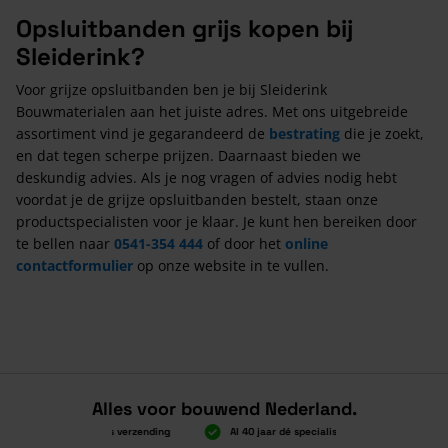
Opsluitbanden grijs kopen bij
Sleiderink?
Voor grijze opsluitbanden ben je bij Sleiderink
Bouwmaterialen aan het juiste adres. Met ons uitgebreide
assortiment vind je gegarandeerd de
bestrating
die je zoekt,
en dat tegen scherpe prijzen. Daarnaast bieden we
deskundig advies. Als je nog vragen of advies nodig hebt
voordat je de grijze opsluitbanden bestelt, staan onze
productspecialisten voor je klaar. Je kunt hen bereiken door
te bellen naar
0541-354 444
of door het
online
contactformulier
op onze website in te vullen.
Alles voor bouwend Nederland.
Boven 2.000 gratis verzending
Al 40 jaar dé specialist
Alles onde