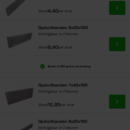
Ga naa
4,40
Vanaf
per stuk
Opsluitbanden 6x30x100
Verkrijgbaar in 2 kleuren
Ga naa
9,40
Vanaf
per stuk
Boven 2.000 gratis verzending
Al 40 jaar dé specialist
Alles onder één dak
Opsluitbanden 7x40x100
Verkrijgbaar in 2 kleuren
Ga naa
12,30
Vanaf
per stuk
Opsluitbanden 8x20x100
Verkrijgbaar in 2 kleuren