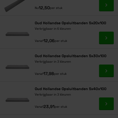
Ga naa
12,50
Nu
per stuk
Oud Hollandse Opsluitbanden 5x20x100
Verkrijgbaar in 6 kleuren
Ga naa
12,06
Vanaf
per stuk
Oud Hollandse Opsluitbanden 5x30x100
Verkrijgbaar in 3 kleuren
Ga naa
17,98
Vanaf
per stuk
Oud Hollandse Opsluitbanden 5x40x100
Verkrijgbaar in 3 kleuren
Ga naa
23,91
Vanaf
per stuk