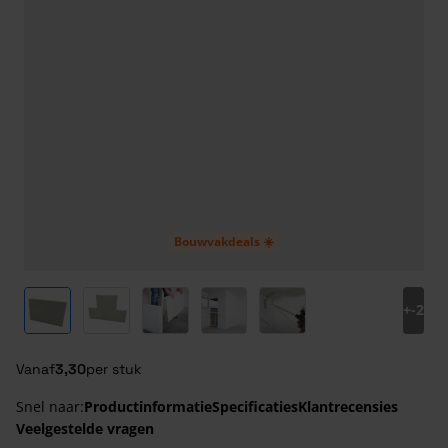
Bouwvakdeals ☀️
View larger image
View larger image
View larger image
View larger image
View larger image
+
-2
Vanaf
3,30
per stuk
Snel naar:
Productinformatie
Specificaties
Klantrecensies
Veelgestelde vragen