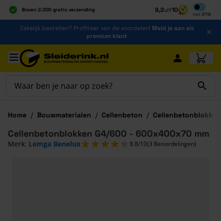
Inclusief b
9,2
uit
10
Boven 2.000 gratis verzending
Incl
BTW
Al 40 jaar dé specialist
Ga naar de inhoud
Zakelijk bestellen? Profiteer van de voordelen!
Meld je aan als
Alles onder één dak
premium klant
Ga naar hoofdinhoud
Home
/
Bouwmaterialen
/
Cellenbeton
/
Cellenbetonblokke
Cellenbetonblokken G4/600 - 600x400x70 mm
Merk:
Lemga Benelux
8.8/10
(3 Beoordelingen)