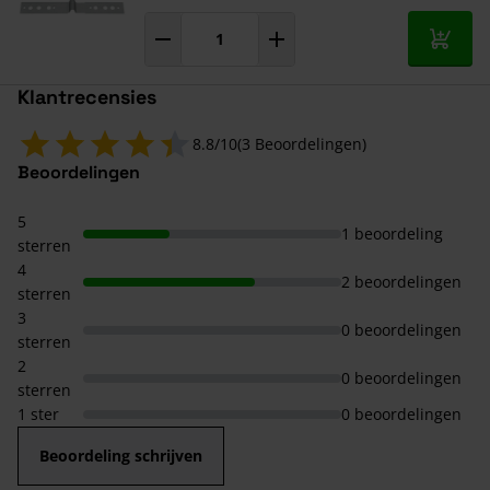
In mij
Klantrecensies
8.8/10
(3 Beoordelingen)
Beoordelingen
5
1 beoordeling
sterren
4
2 beoordelingen
sterren
3
0 beoordelingen
sterren
2
0 beoordelingen
sterren
1 ster
0 beoordelingen
Beoordeling schrijven