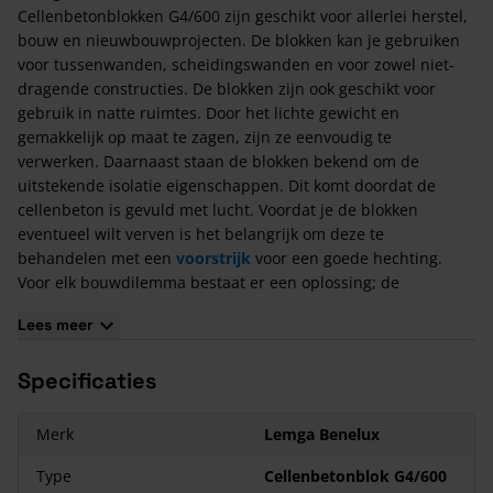
Cellenbetonblokken G4/600 zijn geschikt voor allerlei herstel,
bouw en nieuwbouwprojecten. De blokken kan je gebruiken
voor tussenwanden, scheidingswanden en voor zowel niet-
dragende constructies. De blokken zijn ook geschikt voor
gebruik in natte ruimtes. Door het lichte gewicht en
gemakkelijk op maat te zagen, zijn ze eenvoudig te
verwerken. Daarnaast staan de blokken bekend om de
uitstekende isolatie eigenschappen. Dit komt doordat de
cellenbeton is gevuld met lucht. Voordat je de blokken
eventueel wilt verven is het belangrijk om deze te
behandelen met een
voorstrijk
voor een goede hechting.
Voor elk bouwdilemma bestaat er een oplossing; de
mogelijkheden van Cellenbetonblokken G4/600 zijn
Lees meer
ongekend!
Cellenbetonblokken
bestaan uit zand, kalk en
water en daarbij is het een natuurlijk materiaal. De productie
Specificaties
vraagt relatief weinig energie, er komen geen schadelijke
stoffen vrij en het materiaal is volledig recyclebaar.
Cellenbetonblokken G4/600 behoren dan ook tot de
Merk
Lemga Benelux
duurzame bouwmaterialen.
Type
Cellenbetonblok G4/600