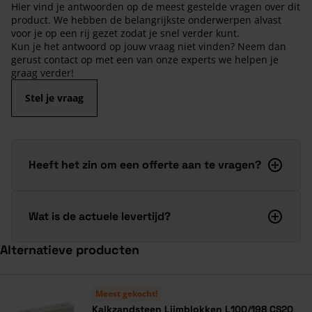
Hier vind je antwoorden op de meest gestelde vragen over dit
product. We hebben de belangrijkste onderwerpen alvast
voor je op een rij gezet zodat je snel verder kunt.
Kun je het antwoord op jouw vraag niet vinden? Neem dan
gerust contact op met een van onze experts we helpen je
graag verder!
Stel je vraag
Heeft het zin om een offerte aan te vragen?
Wat is de actuele levertijd?
Alternatieve producten
Navigeren door de elementen van de carrousel is mogelijk met de ta
Druk om carrousel over te slaan
Meest gekocht!
Kalkzandsteen Lijmblokken L100/198 CS20