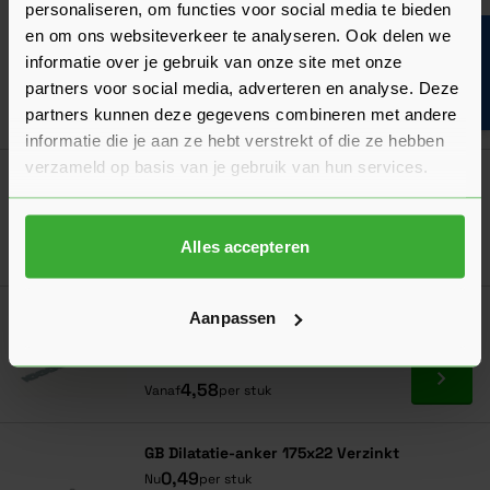
GB Veeranker 22x0,70 Verzinkt - Doos à 10
personaliseren, om functies voor social media te bieden
stuks
en om ons websiteverkeer te analyseren. Ook delen we
Bouwvakinfo
0,50
Nu
per stuk
informatie over je gebruik van onze site met onze
partners voor social media, adverteren en analyse. Deze
In mij
partners kunnen deze gegevens combineren met andere
informatie die je aan ze hebt verstrekt of die ze hebben
verzameld op basis van je gebruik van hun services.
GB Lijmkoppelstrip 200 mm verzinkt
Verkrijgbaar in 2 varianten
Alles accepteren
Ga naa
4,36
Vanaf
per stuk
GB Lijmkoppelstrip 300 mm Verzinkt
Aanpassen
Verkrijgbaar in 2 varianten
Ga naa
4,58
Vanaf
per stuk
GB Dilatatie-anker 175x22 Verzinkt
0,49
Nu
per stuk