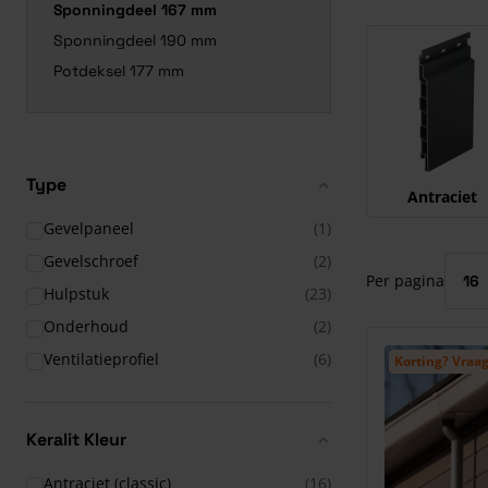
Sponningdeel 167 mm
Druk om carrous
Sponningdeel 190 mm
Potdeksel 177 mm
Type
Antraciet
Gevelpaneel
(1)
Gevelschroef
(2)
Per pagina
Hulpstuk
(23)
Onderhoud
(2)
Ventilatieprofiel
(6)
Korting? Vraag
Keralit Kleur
Antraciet (classic)
(16)