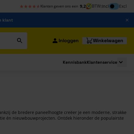
★★★★★
★★★★★
Inclusief bt
9,2
BTW:
Incl
Excl
Klanten geven ons een
m klant
Inloggen
Winkelwagen
Kennisbank
Klantenservice
strating
submenu for Bouwshop
Toggle 
nkzij de bredere paneelhoogte creëer je een moderne, strakke
ovatie én nieuwbouwprojecten. Ontdek hieronder de populairste