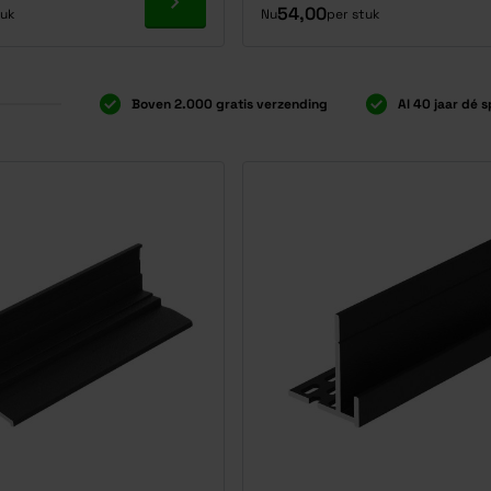
Ga naar product
54,00
tuk
Nu
per stuk
Boven 2.000 gratis verzending
Al 40 jaar dé s