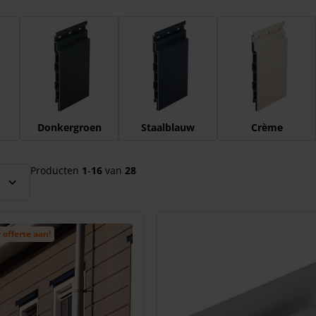
el over te slaan
Donkergroen
Staalblauw
Crème
Producten
1
-
16
van
28
 offerte aan!