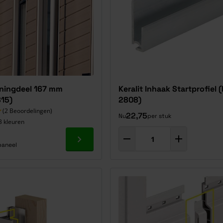
nningdeel 167 mm
Keralit Inhaak Startprofiel (
815)
2808)
(2 Beoordelingen)
22,75
Nu
per stuk
3 kleuren
Ga naar product
paneel