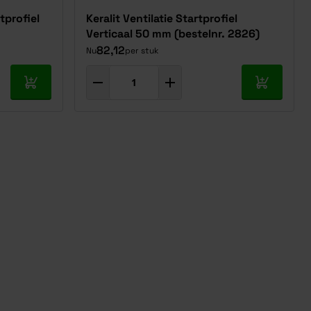
tprofiel
Keralit Ventilatie Startprofiel
Verticaal 50 mm (bestelnr. 2826)
82,12
Nu
per stuk
In mijn winkelwagen
In mijn w