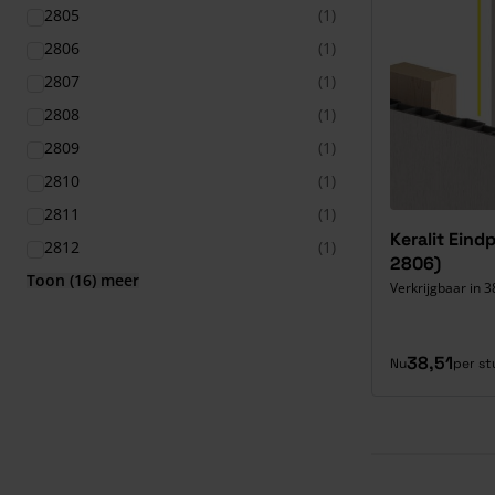
2805
(1)
2806
(1)
2807
(1)
2808
(1)
2809
(1)
2810
(1)
2811
(1)
Keralit Eind
2812
(1)
2806)
Toon (16) meer
Verkrijgbaar in 3
38,51
Nu
per st