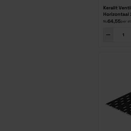
Keralit Venti
Horizontaal
64,55
Nu
per s