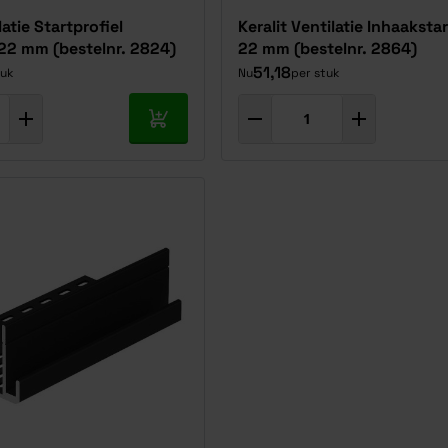
latie Startprofiel
Keralit Ventilatie Inhaakstar
 22 mm (bestelnr. 2824)
22 mm (bestelnr. 2864)
51,18
tuk
Nu
per stuk
In mijn winkelwagen