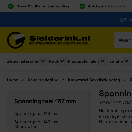
Boven 2.000 gratis verzending
Al 40 jaar dé specialist
Ga naar de inhoud
Zake
Ga naar hoofdinhoud
Bouwmaterialen
Hout
Plaatmaterialen
Isolatie
Toggle submenu for Bouwmaterialen
Toggle submenu for Hout
Toggle submenu 
Togg
Home
Gevelbekleding
Kunststof Gevelbekleding
K
Sponnin
Sponningdeel 167 mm
Voor een mode
Het Keralit spo
Sponningdeel 143 mm
en rustige uitst
Sponningdeel 143 mm
kleuren van het
Shadowline