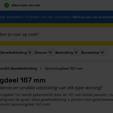
Alles onder één dak
lijk bestellen? Profiteer van de voordelen!
Meld je aan als premiu
Gevelbekleding
Deuren
Bestrating
Bouwshop
for Plaatmaterialen
le submenu for Isolatie
Toggle submenu for Gevelbekleding
Toggle submenu for Deuren
Toggle submenu for Be
Toggle 
eralit Gevelbekleding
Sponningdeel 167 mm
gdeel 167 mm
rne en strakke uitstraling van elk type woning!
nningdeel 167 wordt gekenmerkt door de 167 mm brede panelen. Da
raling van de gevel. Deze gevelbekleding is perfect voor gevelren
 Keralit sponningdeel 167 mm!