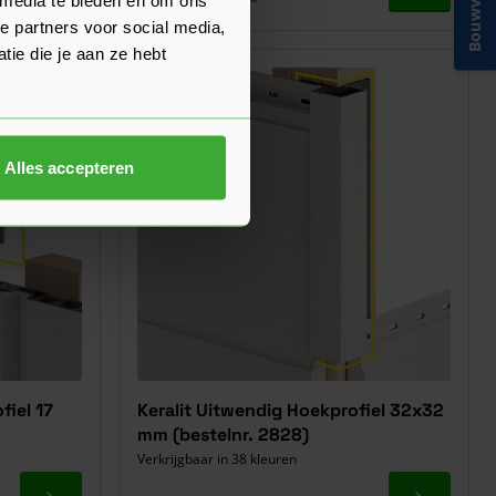
Bouwvakinfo
e partners voor social media,
ie die je aan ze hebt
Alles accepteren
fiel 17
Keralit Uitwendig Hoekprofiel 32x32
mm (bestelnr. 2828)
Verkrijgbaar in 38 kleuren