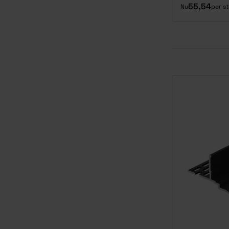
55,54
Nu
per s