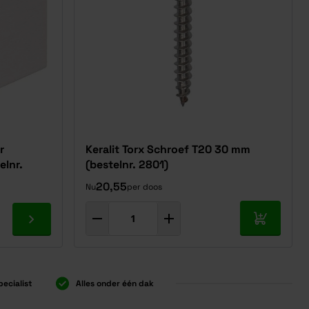
r
Keralit Torx Schroef T20 30 mm
elnr.
(bestelnr. 2801)
20,55
Nu
per doos
In mijn w
Ga naar product
pecialist
Alles onder één dak