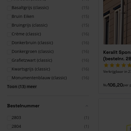
Basaltgrijs (classic)
(15)
Bruin Eiken
(15)
Bruingrijs (classic)
(15)
Crème (classic)
(16)
Donkerbruin (classic)
(16)
Donkergroen (classic)
(16)
Keralit Spo
(bestelnr. 2
Grafietzwart (classic)
(16)
Kwartsgrijs (classic)
(16)
Verkrijgbaar in 2
Monumentenblauw (classic)
(16)
106,20
Nu
per 
Toon (13) meer
Bestelnummer
2803
(1)
2804
(1)