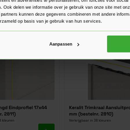
. Ook delen we informatie over je gebruik van onze site met onz
 partners kunnen deze gegevens combineren met andere informat
erzameld op basis van je gebruik van hun services.
Aanpassen
engd Eindprofiel 17x44
Keralit Trimkraal Aansluitpro
. 2811)
mm (bestelnr. 2810)
8 kleuren
Verkrijgbaar in 38 kleuren