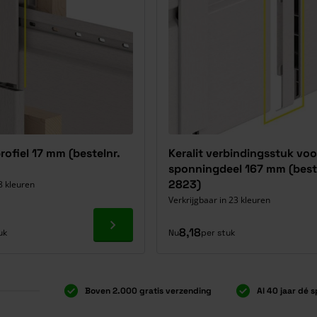
profiel 17 mm (bestelnr.
Keralit verbindingsstuk voo
sponningdeel 167 mm (best
2823)
8 kleuren
Verkrijgbaar in 23 kleuren
Ga naar product
8,18
uk
Nu
per stuk
Boven 2.000 gratis verzending
Al 40 jaar dé s